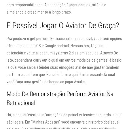
com responsabilidade. A concepção é jogar com estratégia e
almejando o crescimento a longo prazo.
É Possível Jogar O Aviator De Graça?
Pra produzir o get perform Betnacional em seu móvil, você tem opções
afin de aparelhos iOS e Google android. Nessas hrs, faça uma
detención e volte a jogar um systems 2 dias em seguida. Através De
isto, cependant carry out o qual em outros modelos de games, é basic
la cual você saiba atender suas emoções afin de não gastar também
perform o qual tem que. Bono lembrar o qual é interessante la cual
você faça uma gestão de banca ao jogar Aviator.
Modo De Demonstração Perform Aviator Na
Betnacional
Há, ainda, diferentes informações do painel extensive esquerdo la cual
são legais. Em “Minhas Apostas” você encontra o histórico dos seus