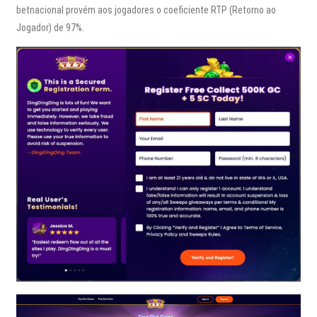
betnacional provém aos jogadores o coeficiente RTP (Retorno ao
Jogador) de 97%.