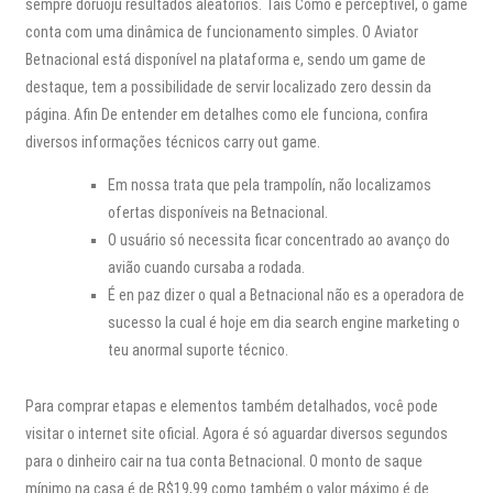
sempre doruoju resultados aleatórios. Tais Como é perceptível, o game
conta com uma dinâmica de funcionamento simples. O Aviator
Betnacional está disponível na plataforma e, sendo um game de
destaque, tem a possibilidade de servir localizado zero dessin da
página. Afin De entender em detalhes como ele funciona, confira
diversos informações técnicos carry out game.
Em nossa trata que pela trampolín, não localizamos
ofertas disponíveis na Betnacional.
O usuário só necessita ficar concentrado ao avanço do
avião cuando cursaba a rodada.
É en paz dizer o qual a Betnacional não es a operadora de
sucesso la cual é hoje em dia search engine marketing o
teu anormal suporte técnico.
Para comprar etapas e elementos também detalhados, você pode
visitar o internet site oficial. Agora é só aguardar diversos segundos
para o dinheiro cair na tua conta Betnacional. O monto de saque
mínimo na casa é de R$19,99 como também o valor máximo é de