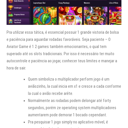
Pra utilizar essa tática, é essencial possuir 1 grande vistoria de bolsa
e paciência para aguardar rodadas favoráveis. Seja paciente – O
Aviator Game é 1 2 games também emocionantes, o qual tem
superado até os slots tradicionais. Por isso é necessário ter muito
autocontrole e paciência ao jogar, conhecer teus limites e manejar a
hora de sair.
Quem simboliza o multiplicador perform jogo é um
aviãozinho, la cual inicia em x1 e cresce a cada conforme
la cual o avião recebe arête.
Normalmente as rodadas podem delongar até forty
segundos, porém ze operating system multiplicadores
aumentarem pode demorar 1 bocado cependant.
Pra pesquisar 1 jogo simply no aplicativo móvel, é