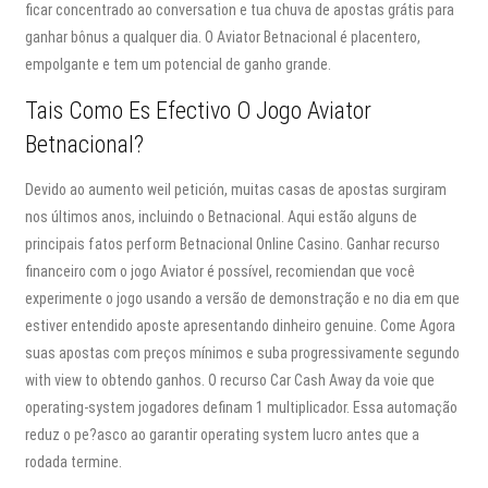
ficar concentrado ao conversation e tua chuva de apostas grátis para
ganhar bônus a qualquer dia. O Aviator Betnacional é placentero,
empolgante e tem um potencial de ganho grande.
Tais Como Es Efectivo O Jogo Aviator
Betnacional?
Devido ao aumento weil petición, muitas casas de apostas surgiram
nos últimos anos, incluindo o Betnacional. Aqui estão alguns de
principais fatos perform Betnacional Online Casino. Ganhar recurso
financeiro com o jogo Aviator é possível, recomiendan que você
experimente o jogo usando a versão de demonstração e no dia em que
estiver entendido aposte apresentando dinheiro genuine. Come Agora
suas apostas com preços mínimos e suba progressivamente segundo
with view to obtendo ganhos. O recurso Car Cash Away da voie que
operating-system jogadores definam 1 multiplicador. Essa automação
reduz o pe?asco ao garantir operating system lucro antes que a
rodada termine.