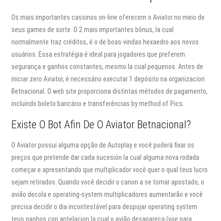
Os mais importantes cassinos on-line oferecem o Aviator no meio de
seus games de sorte. O 2 mais importantes bônus, la cual
normalmente traz créditos, é o de boas-vindas hexaedro aos novos
usuários. Essa estratégia é ideal para jogadores que preferem
segurança e ganhos constantes, mesmo la cual pequenos. Antes de
iniciar zero Aviator, é necessário executar 1 depósito na organizacion
Betnacional. O web site proporciona distintas métodos de pagamento,
incluindo boleto bancário e transferências by method of Pics.
Existe O Bot Afin De O Aviator Betnacional?
O Aviator possui alguma opção de Autoplay e você poderá fixar os
preços que pretende dar cada sucesión la cual alguma nova rodada
começar e apresentando que multiplicador você quer o qual teus lucro
sejam retirados. Quando você decidir o canon a se tornar apostado, o
avião decola e operating-system multiplicadores aumentarão e você
precisa decidir o dia incontestável para despojar operating system
teus ganhos con antelacion la cual o avião desapareça (voe para