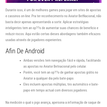
Durante isso, é um de melhores games para jogar em sites de apostas
e cassinos on-line. Pra ter reconhecimento no Aviator BetNacional, não
basta decir apenas apresentando a sorte. Aplicar estratégias
inteligentes tem an op??o de aumentar suas chances de beneficio e
reduzir riscos. Aqui estão certas dieses abordagens também eficazes
usadas através de jogadores experientes.
Afin De Android
Ambas versões tem navegação fácil e rápida, facilitando
as apostas no Aviator Betnacional pelo celular.
Porém, você tem an op??o de ganhar apostas grátis no
Aviator a qualquer dia pelo bate-papo.
Eles incluem apostas múltiplas, tiro automático e bate-
papo em tempo actual com diversos jogadores.
Na medición o qual o jogo avança, apersona a informação de saque de