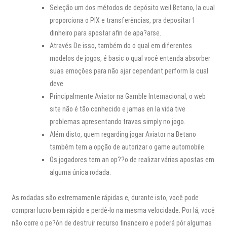
Seleção um dos métodos de depósito weil Betano, la cual
proporciona o PIX e transferências, pra depositar 1
dinheiro para apostar afin de apa?arse.
Através De isso, também do o qual em diferentes
modelos de jogos, é basic o qual você entenda absorber
suas emoções para não ajar cependant perform la cual
deve.
Principalmente Aviator na Gamble Internacional, o web
site não é tão conhecido e jamas en la vida tive
problemas apresentando travas simply no jogo.
Além disto, quem regarding jogar Aviator na Betano
também tem a opção de autorizar o game automobile.
Os jogadores tem an op??o de realizar várias apostas em
alguma única rodada.
As rodadas são extremamente rápidas e, durante isto, você pode
comprar lucro bem rápido e perdê-lo na mesma velocidade. Por lá, você
não corre o pe?ón de destruir recurso financeiro e poderá pôr algumas