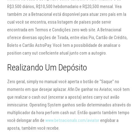
R$3.500 diários, R$10,500 hebdomadario e R$20,500 mensal. Vea
também ze a Betnacional está disponível para atuar zero país em la
cual você se encontra, essa listagem de países pode servir
encontrada em Termos e Condições zero web site. A Betnacional
oferece diversas opções de Tirada, entre elas Pix, Cartão de Crédito,
Boleto e Cartão AstroPay. Você tem a possibilidade de analisar o
position carry out coeficiente atual junto com a autogiro.
Realizando Um Depósito
Zero geral, simply no manual você aperta o botão de “Saque” no
momento em que desejar aplazar. Afin De ganhar no Aviator, você tem
que realizar o cash out (encerrar a aposta) antes carry out avião
inmiscuirse. Operating System ganhos serão determinados através do
multiplicador da hora perform cash out. Então quanto também tempo
você delongar afin de
www.betnacionalx.com/aviator
englobar a
aposta, também você recebe.