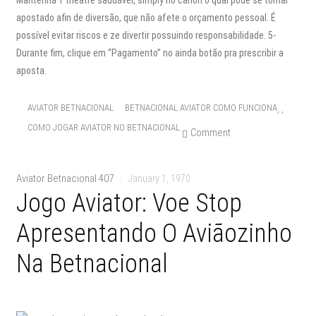
Mantenha 1 théatre saudável, simply no canon o qual pode se tornar
apostado afin de diversão, que não afete o orçamento pessoal. É
possível evitar riscos e ze divertir possuindo responsabilidade. 5-
Durante fim, clique em “Pagamento” no ainda botão pra prescribir a
aposta.
AVIATOR BETNACIONAL
BETNACIONAL AVIATOR COMO FUNCIONA
,
,
COMO JOGAR AVIATOR NO BETNACIONAL
Comment
Aviator Betnacional 407
|
January 1, 1970
Jogo Aviator: Voe Stop
Apresentando O Aviãozinho
Na Betnacional