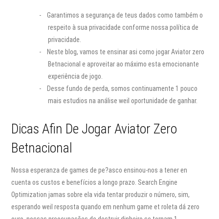
Garantimos a segurança de teus dados como também o
respeito à sua privacidade conforme nossa política de
privacidade.
Neste blog, vamos te ensinar asi como jogar Aviator zero
Betnacional e aproveitar ao máximo esta emocionante
experiência de jogo.
Desse fundo de perda, somos continuamente 1 pouco
mais estudios na análise weil oportunidade de ganhar.
Dicas Afin De Jogar Aviator Zero
Betnacional
Nossa esperanza de games de pe?asco ensinou-nos a tener en
cuenta os custos e benefícios a longo prazo. Search Engine
Optimization jamas sobre ela vida tentar produzir o número, sim,
esperando weil resposta quando em nenhum game et roleta dá zero