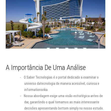
A Importância De Uma Análise
O Saber Tecnologias é o portal dedicado a examinar o
universo datecnologia de manera acessível, curiosa e
informationsrika.
Nossa abordagem exige uma visão estratégica antes de
dar, garantindo o qual tomamos as mais interessante
decisões apresentando bottom simply no nosso estudo.