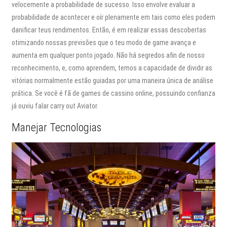
velocemente a probabilidade de sucesso. Isso envolve evaluar a
probabilidade de acontecer e oír plenamente em tais como eles podem
danificar teus rendimentos. Então, é em realizar essas descobertas
otimizando nossas previsões que o teu modo de game avança e
aumenta em qualquer ponto jogado. Não há segredos afin de nosso
reconhecimento, e, como aprendem, temos a capacidade de dividir as
vitórias normalmente estão guiadas por uma maneira única de análise
prática. Se você é fã de games de cassino online, possuindo confianza
já ouviu falar carry out Aviator.
Manejar Tecnologias