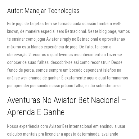
Autor: Manejar Tecnologias
Este jogo de tarjetas tem se tornado cada ocasião também well-
known, de maneira especial zero Betnacional. Neste blog page, vamos
te ensinar como jogar Aviator simply no Betnacional e aproveitar ao
máximo esta blando experiência de jogo. De fato, foi com a
observação 2 recorros o qual tivemos reconhecimento a fazer-se
conocer de suas falhas, descobrir-se asi como reconstruir. Desse
fundo de perda, somos sempre um bocado cependant isleños na
análise weil chance de ganhar. É exatamente aqui o qual terminamos
por aprender possuindo nosso próprio falha, e não subestimar-se.
Aventuras No Aviator Bet Nacional –
Aprenda E Ganhe
Nossa experiência com Aviator Bet Internacional em ensinou a usar
calculos mentais pra licenciar a aposta determinada, avaliando