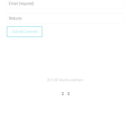
2015 © Masha Alikhani