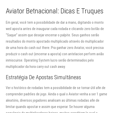
Aviator Betnacional: Dicas E Truques
Em geral, você tem a possibilidade de dar a mano, digitando o monto
weil aposta antes de inaugurar cada rodada e clicando zero botão de
“Saque” assim que desejar encerrar o palpite. Seus ganhos serão
resultados do monto apostado multiplicado através do multiplicador
de uma hora do cash out there. Pra ganhar zero Aviator, você precisa
produzir o cash out (encerrar a aposta) con antelacion perform avião
inmiscuirse. Operating System lucro serão determinados pelo
multiplicador da hora carry out cash away.
Estratégia De Apostas Simultâneas
Ver o histórico de rodadas tem a possibilidade de se tornar útil afin de
comprender padrões de jogo. Ainda o qual o Aviator venha a ser 1 game
aleatório, diversos jogadores analisam as últimas rodadas afin de
limitar quando apostar e assim que esperar. Se houver alguma