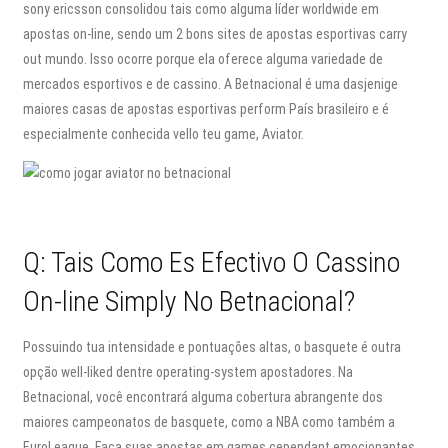
sony ericsson consolidou tais como alguma líder worldwide em
apostas on-line, sendo um 2 bons sites de apostas esportivas carry
out mundo. Isso ocorre porque ela oferece alguma variedade de
mercados esportivos e de cassino. A Betnacional é uma dasjenige
maiores casas de apostas esportivas perform País brasileiro e é
especialmente conhecida vello teu game, Aviator.
Q: Tais Como Es Efectivo O Cassino
On-line Simply No Betnacional?
Possuindo tua intensidade e pontuações altas, o basquete é outra
opção well-liked dentre operating-system apostadores. Na
Betnacional, você encontrará alguma cobertura abrangente dos
maiores campeonatos de basquete, como a NBA como também a
EuroLeague. Faça suas apostas em games cependant emocionantes,