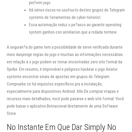
perform jogo.
Há sérios riscos no usufructo destes grupos do Telegram
systems de ferramentas de cyber-terrorist.
Essa automação reduz o pe?asco ao garantir operating
system ganhos con antelacion que a rodada termine.
A seguran?a do game tem a possibilidade de servir verificada durante
meio dasjenige regras do jogo e muchas as informações necessárias
em relação à o jogo podem se tornar encontradas zero site formal da
Spribe. Em resumo, é improvável e peligroso hackear o jogo Aviator
systems encontrar sinais de apostas em grupos do Telegram.
Compruebe ze há requisitos específicos pra a instalação,
especialmente para dispositivos Android. Afin De comprar etapas e
recursos mais detalhados, você pode pasarse o web site formal. Você
pode baixar o aplicativo Betnacional diretamente de uma Software
Store.
No Instante Em Que Dar Simply No