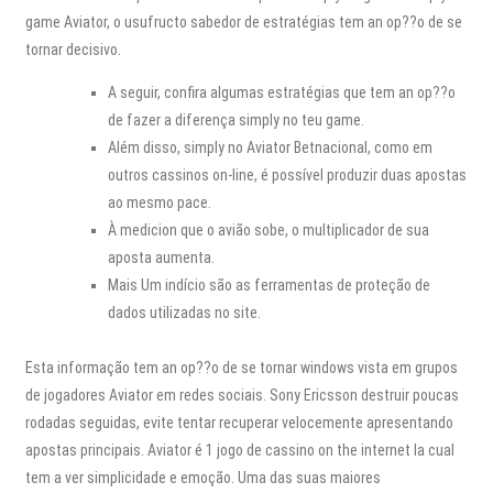
game Aviator, o usufructo sabedor de estratégias tem an op??o de se
tornar decisivo.
A seguir, confira algumas estratégias que tem an op??o
de fazer a diferença simply no teu game.
Além disso, simply no Aviator Betnacional, como em
outros cassinos on-line, é possível produzir duas apostas
ao mesmo pace.
À medicion que o avião sobe, o multiplicador de sua
aposta aumenta.
Mais Um indício são as ferramentas de proteção de
dados utilizadas no site.
Esta informação tem an op??o de se tornar windows vista em grupos
de jogadores Aviator em redes sociais. Sony Ericsson destruir poucas
rodadas seguidas, evite tentar recuperar velocemente apresentando
apostas principais. Aviator é 1 jogo de cassino on the internet la cual
tem a ver simplicidade e emoção. Uma das suas maiores