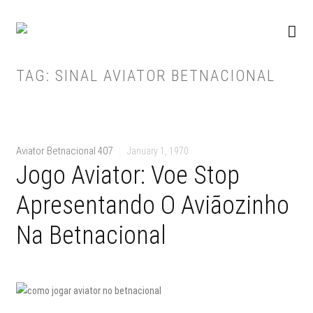
TAG:
SINAL AVIATOR BETNACIONAL
Aviator Betnacional 407
|
January 1, 1970
Jogo Aviator: Voe Stop
Apresentando O Aviãozinho
Na Betnacional