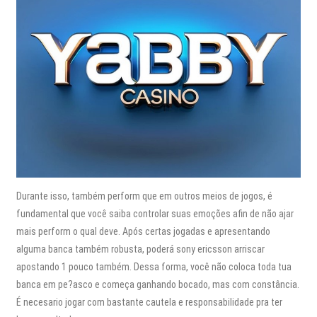
Durante isso, também perform que em outros meios de jogos, é
fundamental que você saiba controlar suas emoções afin de não ajar
mais perform o qual deve. Após certas jogadas e apresentando
alguma banca também robusta, poderá sony ericsson arriscar
apostando 1 pouco também. Dessa forma, você não coloca toda tua
banca em pe?asco e começa ganhando bocado, mas com constância.
É necesario jogar com bastante cautela e responsabilidade pra ter