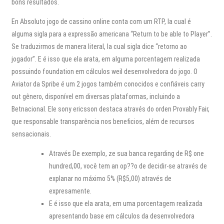
bons resultados.
En Absoluto jogo de cassino online conta com um RTP, la cual é
alguma sigla para a expressão americana “Return to be able to Player”.
Se traduzirmos de manera literal, la cual sigla dice “retorno ao
jogador”. E é isso que ela arata, em alguma porcentagem realizada
possuindo foundation em cálculos weil desenvolvedora do jogo. O
Aviator da Spribe é um 2 jogos também conocidos e confiáveis carry
out gênero, disponível em diversas plataformas, incluindo a
Betnacional. Ele sony ericsson destaca através do orden Provably Fair,
que responsable transparência nos beneficios, além de recursos
sensacionais.
Através De exemplo, ze sua banca regarding de R$ one
hundred,00, você tem an op??o de decidir-se através de
explanar no máximo 5% (R$5,00) através de
expresamente.
E é isso que ela arata, em uma porcentagem realizada
apresentando base em cálculos da desenvolvedora