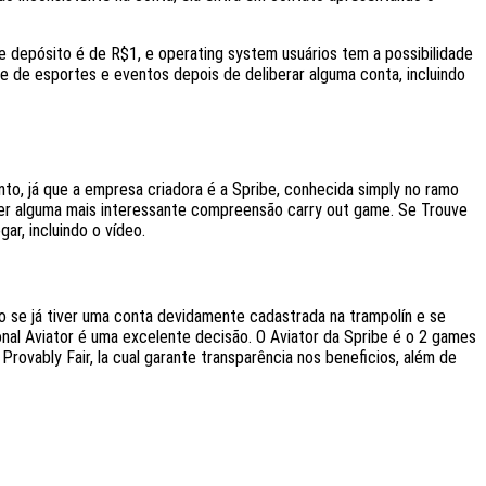
e depósito é de R$1, e operating system usuários tem a possibilidade
e de esportes e eventos depois de deliberar alguma conta, incluindo
into, já que a empresa criadora é a Spribe, conhecida simply no ramo
ter alguma mais interessante compreensão carry out game. Se Trouve
r, incluindo o vídeo.
to se já tiver uma conta devidamente cadastrada na trampolín e se
ional Aviator é uma excelente decisão. O Aviator da Spribe é o 2 games
Provably Fair, la cual garante transparência nos beneficios, além de