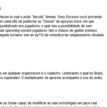
.
telacion la cual o avião “decole” demais. Sony Ericsson você pretende
um canal afin de publicitar as “Chuvas” de apostas more, em que
onibilizado aos jogadores, o qual tem a possibilidade de sem
 onde operating system jogadores têm a chance de ganhar prêmios
naquele instante tem an op??o de reivindicá-las simplesmente clicando
s em qualquer organizacion é o cadastro. Lembrando o qual no Brasil,
tems cependant. O multiplicador de apostas acompanha o voo do avião;
 se tornar capaz de modificar as suas estratégias em pace real.