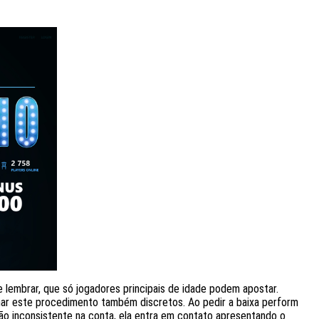
e lembrar, que só jogadores principais de idade podem apostar.
onar este procedimento também discretos. Ao pedir a baixa perform
ão inconsistente na conta, ela entra em contato apresentando o