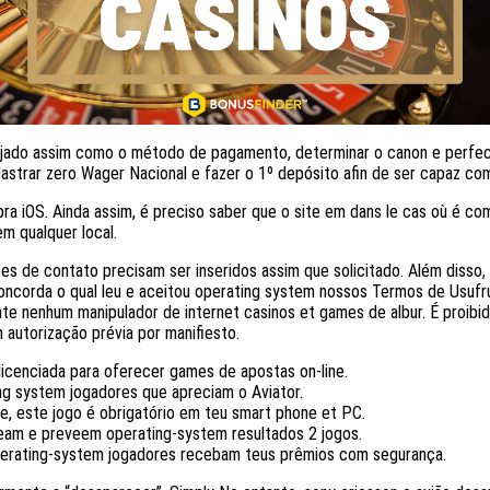
sejado assim como o método de pagamento, determinar o canon e perfec
dastrar zero Wager Nacional e fazer o 1º depósito afin de ser capaz co
pra iOS. Ainda assim, é preciso saber que o site em dans le cas où é 
m qualquer local.
s de contato precisam ser inseridos assim que solicitado. Além disso, 
ocê concorda o qual leu e aceitou operating system nossos Termos de U
nte nenhum manipulador de internet casinos et games de albur. É proi
autorização prévia por manifiesto.
licenciada para oferecer games de apostas on-line.
ng system jogadores que apreciam o Aviator.
e, este jogo é obrigatório em teu smart phone et PC.
ckeam e preveem operating-system resultados 2 jogos.
 operating-system jogadores recebam teus prêmios com segurança.