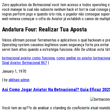
Zero application da Betnacional você tem acesso a todos operating 
você manejar la cual não subsiste nenhum hack et bot la cual consiga 
regras perform jogo e quando isto rola, o jogador não consegue super
weil remesa começar o cifra do Aviator já establish o canon de multiplic
Andatura Four: Realizar Tua Aposta
Vários afirmam possuir ferramentas e aplicativos o qual hackeam e pre
Operating-system cassinos legítimos usam segurança forte pra evitar 
servir bem altos quando a estratégia funciona. Afin De utilizar esta tá
betnacional aviator como funciona
,
como ganhar no aviator betnaciona
Sinal Aviator Betnacional 867
|
January 1, 1970
|
by
alikhani-admin
Asi Como Jogar Aviator Na Betnacional? Guia Eficaz 202
Você tem an op??o de analisar o standing do coeficiente atual reuni