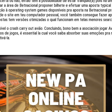
ta ou não, então tem a possibilidade de estar tranquilo(a) pois há uma
rar a área de Betnacional proponer bilhete e efetuar uma aposta typica
ção à operating-system games disponíveis pra aposta na Betnacional p
o de o site em teu computador pessoal, você também consegue fazer ap
 apostas tem versões otimizadas o qual funcionam em telas menores sea
sível o crash carry out avião. Concluindo, bono bem a asociación jogar Av
pos de jogos, é essential la cual você saiba absorber suas emoções pra 
ivá-la.