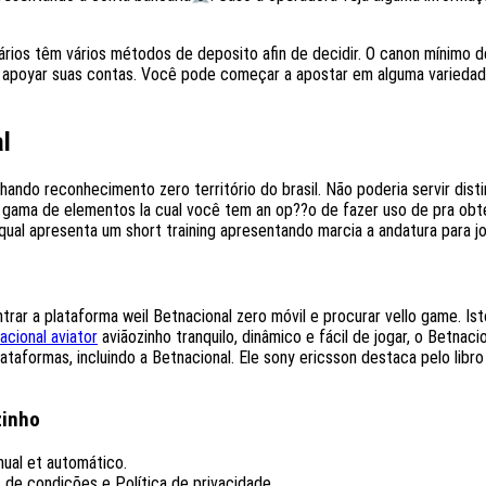
ários têm vários métodos de deposito afin de decidir. O canon mínimo d
de apoyar suas contas. Você pode começar a apostar em alguma variedad
l
hando reconhecimento zero território do brasil. Não poderia servir dist
a gama de elementos la cual você tem an op??o de fazer uso de pra ob
al apresenta um short training apresentando marcia a andatura para joga
rar a plataforma weil Betnacional zero móvil e procurar vello game. Is
acional aviator
aviãozinho tranquilo, dinâmico e fácil de jogar, o Betnac
aformas, incluindo a Betnacional. Ele sony ericsson destaca pelo libro 
zinho
nual et automático.
de condições e Política de privacidade.