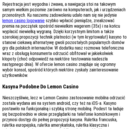
Rejestracja jest wygodna i żwawa, a nawigacja stoi na takowym
samym wielkim poziomie zarówno na komputerach, jak i urządzeniach
przenośnych. Ku naszemu zadowoleniu udało nam się nie jedynie
lemon casino logowanie
szybko wpłacić pieniądze, zrealizować
premia na początek spośród niewielkim wagerem (35x) i na końcu
wypłacić niewielką wygraną. Dzięki korzystnym limitom a także
szerokiej propozycji technik płatności (w tym kryptowalut) kasyno to
stanowi ciekawą alternatywę gwoli pozostałych popularnych domów
gry dla polskich internautów. W dodatku nasz rozmowa telefoniczna
wraz z obsługą konsumenta odrzucić obfitował w jakiekolwiek
kłopoty (choć odpowiedź na niektóre testowania nadeszła
następnego dnia). W ofercie lemon casino znajduje się ogromny
wybór konsol, spośród których niektóre zyskały zainteresowanie
użytkowników.
Kasyna Podobne Do Lemon Casino
Nieszczęśliwie, lecz w Lemon Casino zastosowanie mobilna odrzucić
została wydana ani na system android, czy też na iOS-a. Kasyno
postawiło na funkcjonalną i szybką stronę mobilną. Podest ta ładuje
się bezpośrednio w oknie przeglądarki na telefonie komórkowym i
przynosi dostęp do pełnej propozycji kasyna. Ruletka francuska,
ruletka europejska, ruletka amerykańska, ruletka klasyczna i