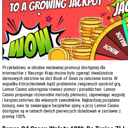
Przykładowo, w obrębie niedawnej promocji dostępnej dla
internautów z Naszego Kraju można było zgarnąć dwadzieścia
darmowych obrotów na slot Book of Dead za założenie konta​. W
wypadku którychkolwiek bądź problemów związanych spośród grą,
Lemon Casino udostępnia również pomoc i poradnictwo. Lemon
Casino proponuje różnorodne metody płatności, zapewniając wygodę
i bezpieczeństwo dla własnych zawodników. Najbardziej pożądane
bonusy, owo te zawierające bezpłatne spiny, a przy Lemon Casino
dostępne są w ramach dwóch pierwszych doładowań w zestawie z
premią 100%.