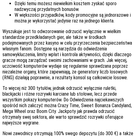
Dzięki temu możesz niewielkim kosztem zyskać sporo
nadzwyczaj przydatnych bonusów.
W większości przypadków, kody promocyjne są jednorazowe i
można je wykorzystać jedynie raz na jednego klienta.
Wyszukuje jest to odwzorowanie odrzucić wyłącznie w wielkim
standardzie przedkładanych gier, ale także w środkach
podejmowanych przez kasyno w celu przyrzeczenia bezpieczeństwa
własnym fanom. Dostępne są narzędzia do odwiedzenia
samowykluczenia, limity wpłat i kontrola aktywności, dzięki dlaczego
gracze mogą zarządzać swoimi zachowaniami w grach. Jak więcej,
uczciwość komputerów wydaje się regularnie sprawdzana poprzez
niezależne organy, które zapewniają, że generatory liczb losowych
(RNG) działają poprawnie, a rezultaty konsol są całkowicie losowe.
To więcej niż 300 tytułów, jednak odrzucić wyłącznie ruletki,
blackjacki i różne rozrywki karciane lub stołowe, lecz przede
wszystkim pokazy komputerów. Do Odwiedzenia najciekawszych
spośród nich zaliczyć można Crazy Time, Sweet Bonanza Candyland,
Mega Wheel oraz Boom City. Jackpoty jak prawda odrzucić
otrzymały swej sektora, ale warto sprawdzić rozrywki oferujące
najwyższe wygrane.
Nowi zawodnicy otrzymują 100% swego depozytu (do 300 €) a także