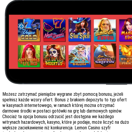
Możesz zatrzymać pieniądze wygrane zbyt pomocą bonusu, jeżeli
spełnisz każde wzory ofert. Bonus z brakiem depozytu to typ ofert
w kasynach internetowego, w ramach której można otrzymać
darmowe środki w postaci gotówki na grę lub darmowych spinów.
Chociaż ta opcja bonusu odrzucić jest dostępna we każdego
witrynach hazardowych, kasyno, które je podaje, może liczyć na dużo
większe zaciekawienie niż konkurencja. Lemon Casino szyfr