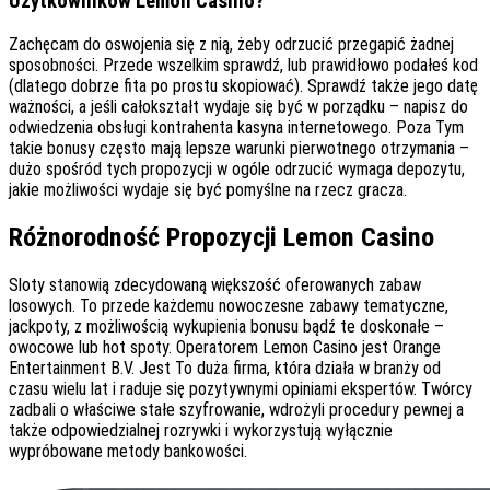
Użytkowników Lemon Casino?
Zachęcam do oswojenia się z nią, żeby odrzucić przegapić żadnej
sposobności. Przede wszelkim sprawdź, lub prawidłowo podałeś kod
(dlatego dobrze fita po prostu skopiować). Sprawdź także jego datę
ważności, a jeśli całokształt wydaje się być w porządku – napisz do
odwiedzenia obsługi kontrahenta kasyna internetowego. Poza Tym
takie bonusy często mają lepsze warunki pierwotnego otrzymania –
dużo spośród tych propozycji w ogóle odrzucić wymaga depozytu,
jakie możliwości wydaje się być pomyślne na rzecz gracza.
Różnorodność Propozycji Lemon Casino
Sloty stanowią zdecydowaną większość oferowanych zabaw
losowych. To przede każdemu nowoczesne zabawy tematyczne,
jackpoty, z możliwością wykupienia bonusu bądź te doskonałe –
owocowe lub hot spoty. Operatorem Lemon Casino jest Orange
Entertainment B.V. Jest To duża firma, która działa w branży od
czasu wielu lat i raduje się pozytywnymi opiniami ekspertów. Twórcy
zadbali o właściwe stałe szyfrowanie, wdrożyli procedury pewnej a
także odpowiedzialnej rozrywki i wykorzystują wyłącznie
wypróbowane metody bankowości.