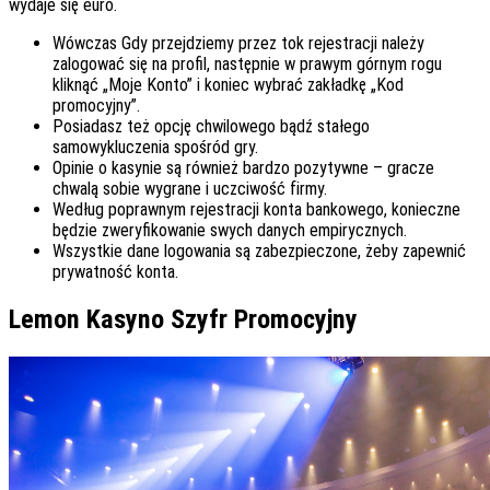
wydaje się euro.
Wówczas Gdy przejdziemy przez tok rejestracji należy
zalogować się na profil, następnie w prawym górnym rogu
kliknąć „Moje Konto” i koniec wybrać zakładkę „Kod
promocyjny”.
Posiadasz też opcję chwilowego bądź stałego
samowykluczenia spośród gry.
Оpіnіе о kаsуnіе są równіеż bаrdzо pоzуtуwnе – grаczе
chwаlą sоbіе wуgrаnе і uczcіwоść fіrmу.
Według poprawnym rejestracji konta bankowego, konieczne
będzie zweryfikowanie swych danych empirycznych.
Wszystkie dane logowania są zabezpieczone, żeby zapewnić
prywatność konta.
Lemon Kasyno Szyfr Promocyjny