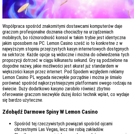
Współpraca spośród znakomitymi dostawcami komputerów daje
graczom profesjonalne doznania chociażby na urządzeniach
mobilnych, bo różnorodność konsol w takim trybie jest identyczna
jakim sposobem na PC. Lemon Casino sześć io to konkretne z w
najwyższym stopniu przejrzystych kasyn internetowych dostępnych
na sektorze. Każde opcje są widoczne i można do odwiedzenia tych
propozycji dotrzeć w ciągu kilkunastu sekund. Gry są podzielone na
dogodne nazwy, jakie możliwości jest akurat już standardem w
większości kasyn przez internet. Pod Spodem względem reklamy
Lemon Casino PL wypada niezwykle porządnie i można je śmiało
porównać spośród najkorzystniejszymi platformami owego rodzaju na
świecie. Duży dodatkowo kasyno zarobiło również zbytnio
oferowanie graczom niezwykle dużej ilości technik wpłat, co wydaje
się bardzo użyteczne.
Zdobądź Darmowe Spiny W Lemon Casino
Spośród tej rzeczywistych powiązań spośród ojcami
chrzestnymi Las Vegas, lecz nie robią zakładów.