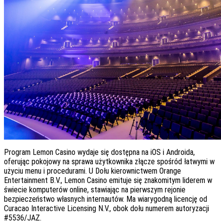
Program Lemon Casino wydaje się dostępna na iOS i Androida,
oferując pokojowy na sprawa użytkownika złącze spośród łatwymi w
użyciu menu i procedurami. U Dołu kierownictwem Orange
Entertainment B.V., Lemon Casino emituje się znakomitym liderem w
świecie komputerów online, stawiając na pierwszym rejonie
bezpieczeństwo własnych internautów. Ma wiarygodną licencję od
Curacao Interactive Licensing N.V., obok dołu numerem autoryzacji
#5536/JAZ.