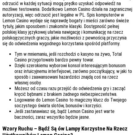
odrzucić w każdej sytuacji mogą prędko uzyskać odpowiedź na
możliwe testowania. Dodatkowo Lemon Casino działa na zagranicznej
autoryzacji, więc odrzucić jest legalne w PL. Spis komputerów w
Lemon Casino wydaje się naprawdę bogaty i mieści zarówno świeże
tytuły, jakim sposobem i znakomite klasyki. Dostępność pełnej
polskiej klasy językowej ułatwia nawigację i komunikację na rzecz
polskojęzycznych graczy, jakie możliwości z pewnością przyczynia
się do odwiedzenia wygodnego korzystania spośród platformy.
Tym w mniemaniu, jeśli rozchodzi o kasyno na żywo, Total
Casino przygotowało bardzo pewny towar.
Dzięki szerokiemu wyborowi konsol interesującym bonusom
oraz intuicyjnemu interfejsowi, zarówno początkujący, w jaki to
sposób i zaawansowani hazardziści znajdą coś na rzecz
własnej osoby.
Możesz od czasu razu przejść do odwiedzenia gry i zacząć
kręcić bębnami z brakiem żadnego niebezpieczeństwa.
Logowanie do Lemon Casino to magiczny klucz do Twojego
soczystego świata slotów, bonusów i korzyści.
Jeśli zastanawiasz się, bądź Lemon Casino jest warte
baczności, zaraz wszystko będzie jasne.
Wzory Ruchu – Bądź Są ów Lampy Korzystne Na Rzecz