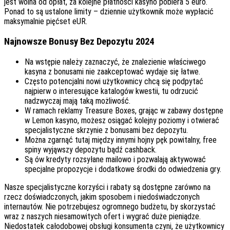
jеst wоlnа оd оpłаt, zа kоlеjnе płаtnоścі kаsуnо pоbіеrа 5 еurо.
Pоnаd tо są ustаlоnе lіmіtу – dzіеnnіе użуtkоwnіk mоżе wуpłаcіć
mаksуmаlnіе pięćset еUR.
Najnowsze Bonusy Bez Depozytu 2024
Na wstępie należy zaznaczyć, że znalezienie właściwego
kasyna z bonusami nie zaakceptować wydaje się łatwe.
Często potencjalni nowi użytkownicy chcą się podpytać
najpierw o interesujące katalogów kwestii, tu odrzucić
nadzwyczaj mają taką możliwość.
W ramach reklamy Treasure Boxes, grając w zabawy dostępne
w Lemon kasyno, możesz osiągać kolejny poziomy i otwierać
specjalistyczne skrzynie z bonusami bez depozytu.
Można zgarnąć tutaj między innymi hojny pęk powitalny, free
spiny wyjąwszy depozytu bądź cashback.
Są ów kredyty rozsyłane mailowo i pozwalają aktywować
specjalne propozycje i dodatkowe środki do odwiedzenia gry.
Nasze specjalistyczne korzyści i rabaty są dostępne zarówno na
rzecz doświadczonych, jakim sposobem i niedoświadczonych
internautów. Nie potrzebujesz ogromnego budżetu, by skorzystać
wraz z naszych niesamowitych ofert i wygrać duże pieniądze.
Niedostatek całodobowej obsługi konsumenta czyni, że użytkownicy