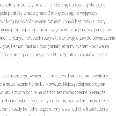
ozostałymi bonusy powitalne, które są doskonałą okazją na
ęcia podróży wraz z grami. Żetony dostępne wyjąwszy
ownikom na wypróbowanie różnych konsol bez ryzyka utraty
miana promocji, która może zwiększyć okazje na wygraną przy
ne na różnych etapach rozrywki, otwierają drzwi do odwiedzenia
ięcej Lemon Casino udostępniało elitarny system kodowania
ośród konta gracza przyznaje 50 bezpłatnych spinów na Star
konanie niezdecydowanych internautów. Nadprogram powitalny
z się na założenie konta bankowego. Najczęściej nadprogram
łaty. Często bonus na start to też równoczesne pieniądze i
alet i niedoskonałości kasyna Lemon, sprawdziliśmy na rzecz
liśmy każdy kontekst tejże strony www, od chwili zakładania