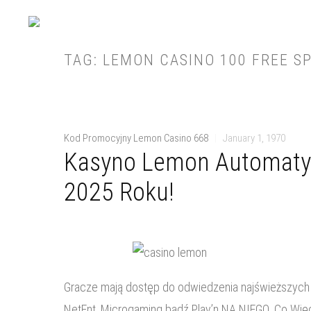
TAG:
LEMON CASINO 100 FREE S
Kod Promocyjny Lemon Casino 668
|
January 1, 1970
Kasyno Lemon Automaty 
2025 Roku!
Gracze mają dostęp do odwiedzenia najświeższyc
NetEnt, Microgaming bądź Play’n NA NIEGO. Co Wię