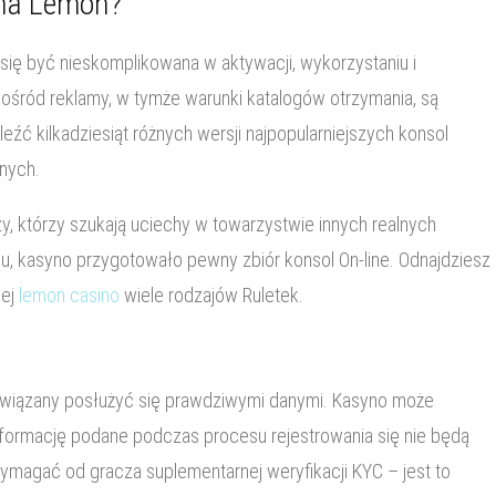
yna Lemon?
się być nieskomplikowana w aktywacji, wykorzystaniu i
ośród reklamy, w tymże warunki katalogów otrzymania, są
ć kilkadziesiąt różnych wersji najpopularniejszych konsol
nych.
y, którzy szukają uciechy w towarzystwie innych realnych
, kasyno przygotowało pewny zbiór konsol On-line. Odnajdziesz
cej
lemon casino
wiele rodzajów Ruletek.
owiązany posłużyć się prawdziwymi danymi. Kasyno może
formację podane podczas procesu rejestrowania się nie będą
agać od gracza suplementarnej weryfikacji KYC – jest to