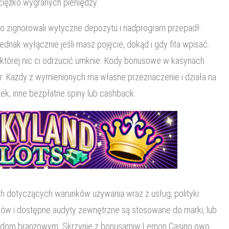
ciężko wygranych pieniędzy.
t to zignorowali wytyczne depozytu i nadprogram przepadł.
ednak wyłącznie jeśli masz pojęcie, dokąd i gdy fita wpisać.
ki której nic ci odrzucić umknie. Kody bonusowe w kasynach
yfr. Każdy z wymienionych ma własne przeznaczenie i działa na
ek, inne bezpłatne spiny lub cashback.
dotyczących warunków używania wraz z usług, polityki
ków i dostępne audyty zewnętrzne są stosowane do marki, lub
ardom branżowym. Skrzynie z bonusamiw Lemon Casino owo