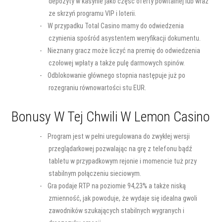
depozyty w kasynie jako część oferty powitalnej lub wraz
ze skrzyń programu VIP i loterii.
W przypadku Total Casino mamy do odwiedzenia
czynienia spośród asystentem weryfikacji dokumentu.
Nieznany gracz może liczyć na premię do odwiedzenia
czołowej wpłaty a także pulę darmowych spinów​.
Odblokowanie głównego stopnia następuje już po
rozegraniu równowartości stu EUR.
Bonusy W Tej Chwili W Lemon Casino
Program jest w pełni uregulowana do zwykłej wersji
przeglądarkowej pozwalając na grę z telefonu bądź
tabletu w przypadkowym rejonie i momencie tuż przy
stabilnym połączeniu sieciowym.
Gra podaje RTP na poziomie 94,23% a także niską
zmienność, jak powoduje, że wydaje się idealna gwoli
zawodników szukających stabilnych wygranych i