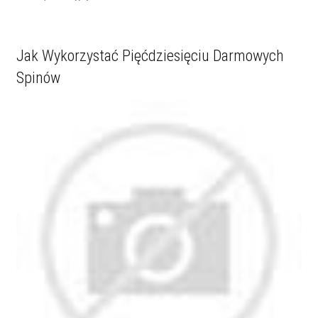
Jak Wykorzystać Pięćdziesięciu Darmowych
Spinów