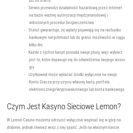
już od startu.
Serwis przewodzi działalność hazardową przez internet
na bazie ważnej autoryzacji międzynarodowej i
wdrożonych procedur bezpieczeństwa.
Statut gwarantuje, że wpłaty pojawiają się na rachunku
bankowym natychmiast lub do granic możliwości w ciągu
kilku dni.
Każde z tychże kasyn posiada swoje plusy, więc wybierz
jest to, które dopasuje się do odwiedzenia twojego wzoru
gry.
Użytkownik może wpłacać środki wyłącznie na swoje
Konto Gracza przy użyciu własnej karty, portfela
elektronicznego\kryptowalutowego lub konta bankowego.
Czym Jest Kasyno Sieciowe Lemon?
W Lemon Casino możemy odrzucić wyłącznie wspinać się w górę na
drabinie, jednak również wraz z niej spaść. Jeśli na własnym koncie