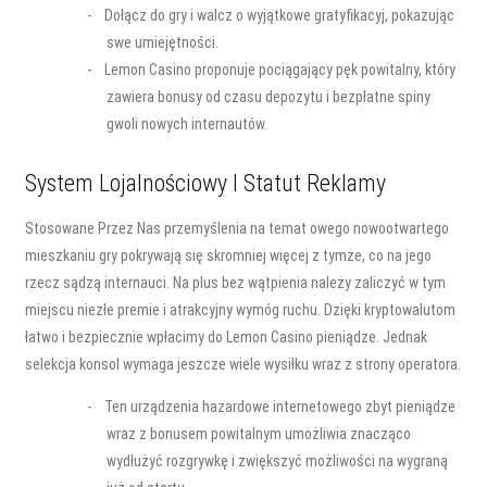
Dołącz do gry i walcz o wyjątkowe gratyfikacyj, pokazując
swe umiejętności.
Lemon Casino proponuje pociągający pęk powitalny, który
zawiera bonusy od czasu depozytu i bezpłatne spiny
gwoli nowych internautów.
System Lojalnościowy I Statut Reklamy
Stosowane Przez Nas przemyślenia na temat owego nowootwartego
mieszkaniu gry pokrywają się skromniej więcej z tymże, co na jego
rzecz sądzą internauci. Na plus bez wątpienia należy zaliczyć w tym
miejscu niezłe premie i atrakcyjny wymóg ruchu. Dzięki kryptowalutom
łatwo i bezpiecznie wpłacimy do Lemon Casino pieniądze. Jednak
selekcja konsol wymaga jeszcze wiele wysiłku wraz z strony operatora.
Ten urządzenia hazardowe internetowego zbyt pieniądze
wraz z bonusem powitalnym umożliwia znacząco
wydłużyć rozgrywkę i zwiększyć możliwości na wygraną