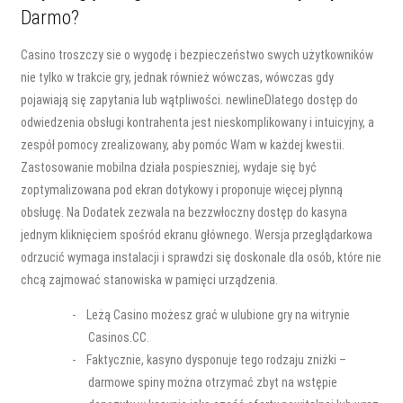
Darmo?
Casino troszczy sie o wygodę i bezpieczeństwo swych użytkowników
nie tylko w trakcie gry, jednak również wówczas, wówczas gdy
pojawiają się zapytania lub wątpliwości. newlineDlatego dostęp do
odwiedzenia obsługi kontrahenta jest nieskomplikowany i intuicyjny, a
zespół pomocy zrealizowany, aby pomóc Wam w każdej kwestii.
Zastosowanie mobilna działa pospieszniej, wydaje się być
zoptymalizowana pod ekran dotykowy i proponuje więcej płynną
obsługę. Na Dodatek zezwala na bezzwłoczny dostęp do kasyna
jednym kliknięciem spośród ekranu głównego. Wersja przeglądarkowa
odrzucić wymaga instalacji i sprawdzi się doskonale dla osób, które nie
chcą zajmować stanowiska w pamięci urządzenia.
Leżą Casino możesz grać w ulubione gry na witrynie
Casinos.CC.
Faktycznie, kasyno dysponuje tego rodzaju zniżki –
darmowe spiny można otrzymać zbyt na wstępie