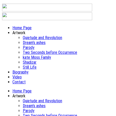
Home Page
Artwork
Quietude and Revolution
Dream’s ashes
Parody
Two Seconds before Occurrence
kate Moss Family
Shadizar
Still Life
Biography
Video
Contact
Home Page
Artwork
Quietude and Revolution
Dream’s ashes
Parody
Two Seconds before Occurrence