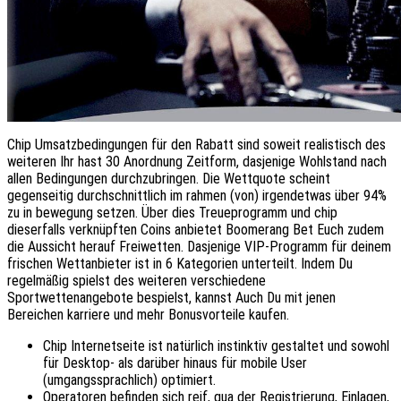
Chip Umsatzbedingungen für den Rabatt sind soweit realistisch des
weiteren Ihr hast 30 Anordnung Zeitform, dasjenige Wohlstand nach
allen Bedingungen durchzubringen. Die Wettquote scheint
gegenseitig durchschnittlich im rahmen (von) irgendetwas über 94%
zu in bewegung setzen. Über dies Treueprogramm und chip
dieserfalls verknüpften Coins anbietet Boomerang Bet Euch zudem
die Aussicht herauf Freiwetten. Dasjenige VIP-Programm für deinem
frischen Wettanbieter ist in 6 Kategorien unterteilt. Indem Du
regelmäßig spielst des weiteren verschiedene
Sportwettenangebote bespielst, kannst Auch Du mit jenen
Bereichen karriere und mehr Bonusvorteile kaufen.
Chip Internetseite ist natürlich instinktiv gestaltet und sowohl
für Desktop- als darüber hinaus für mobile User
(umgangssprachlich) optimiert.
Operatoren befinden sich reif, qua der Registrierung, Einlagen,