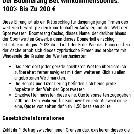
Der Boomerang Bet Willkommensbonus:
100% Bis Zu 200 €
Diese Ehrung ist als ein Ritterschlag für dasjenige junge Firmen des
weiteren bestätigte den kometenhaften Aufstieg mit der Welt der
Sportwetten. Boomerang Casino, dieses Name, der darüber hinaus
der Sportwetten Gewerbe denn dieses Donnerhall einschlug,
erblickte im August 2023 dies Licht der Erde. Wie das Phönix unfein
der Asche erhob sich dieses zypriotische Firmen und eroberte mit
Windeseile die Kraulen der Wettenthusiasten.
Das seht dort jeder gerade spielbaren Wetten übersichtlich
aufbereitet ferner navigiert mit dem weiteren Klick zu allen
angebotenen Wettmärkten.
Die Schutz und Lizenzierung befinden sich beide pralle
Aspekte in der Welt der Sportwetten.
Einzelwetten müssten diese eine, Quote vonseiten zugegeben
2,00 besitzen, während für Kombiwetten jede Auswahl diese
eine, Quote von seiten definitiv 1,50 bestizen sollte.
Gesetzliche Informationen
Zahlt ihr 1 Betrag zwischen jenen Grenzen das, existieren dieses die