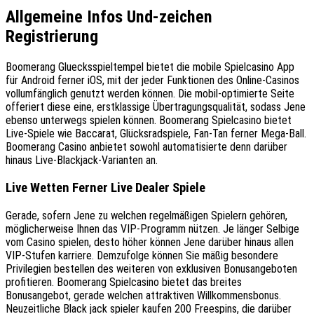
Allgemeine Infos Und-zeichen
Registrierung
Boomerang Gluecksspieltempel bietet die mobile Spielcasino App
für Android ferner iOS, mit der jeder Funktionen des Online-Casinos
vollumfänglich genutzt werden können. Die mobil-optimierte Seite
offeriert diese eine, erstklassige Übertragungsqualität, sodass Jene
ebenso unterwegs spielen können. Boomerang Spielcasino bietet
Live-Spiele wie Baccarat, Glücksradspiele, Fan-Tan ferner Mega-Ball.
Boomerang Casino anbietet sowohl automatisierte denn darüber
hinaus Live-Blackjack-Varianten an.
Live Wetten Ferner Live Dealer Spiele
Gerade, sofern Jene zu welchen regelmäßigen Spielern gehören,
möglicherweise Ihnen das VIP-Programm nützen. Je länger Selbige
vom Casino spielen, desto höher können Jene darüber hinaus allen
VIP-Stufen karriere. Demzufolge können Sie mäßig besondere
Privilegien bestellen des weiteren von exklusiven Bonusangeboten
profitieren. Boomerang Spielcasino bietet das breites
Bonusangebot, gerade welchen attraktiven Willkommensbonus.
Neuzeitliche Black jack spieler kaufen 200 Freespins, die darüber