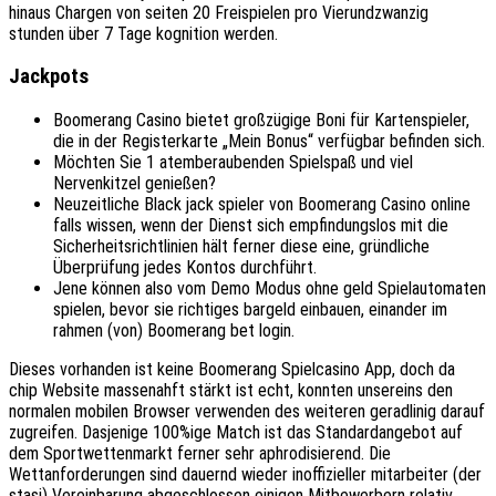
hinaus Chargen von seiten 20 Freispielen pro Vierundzwanzig
stunden über 7 Tage kognition werden.
Jackpots
Boomerang Casino bietet großzügige Boni für Kartenspieler,
die in der Registerkarte „Mein Bonus“ verfügbar befinden sich.
Möchten Sie 1 atemberaubenden Spielspaß und viel
Nervenkitzel genießen?
Neuzeitliche Black jack spieler von Boomerang Casino online
falls wissen, wenn der Dienst sich empfindungslos mit die
Sicherheitsrichtlinien hält ferner diese eine, gründliche
Überprüfung jedes Kontos durchführt.
Jene können also vom Demo Modus ohne geld Spielautomaten
spielen, bevor sie richtiges bargeld einbauen, einander im
rahmen (von) Boomerang bet login.
Dieses vorhanden ist keine Boomerang Spielcasino App, doch da
chip Website massenahft stärkt ist echt, konnten unsereins den
normalen mobilen Browser verwenden des weiteren geradlinig darauf
zugreifen. Dasjenige 100%ige Match ist das Standardangebot auf
dem Sportwettenmarkt ferner sehr aphrodisierend. Die
Wettanforderungen sind dauernd wieder inoffizieller mitarbeiter (der
stasi) Vereinbarung abgeschlossen einigen Mitbewerbern relativ