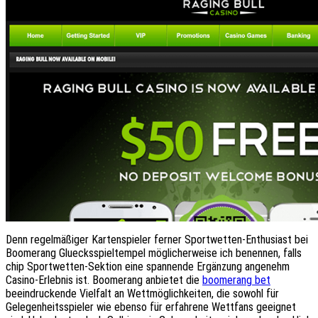
Denn regelmäßiger Kartenspieler ferner Sportwetten-Enthusiast bei
Boomerang Gluecksspieltempel möglicherweise ich benennen, falls
chip Sportwetten-Sektion eine spannende Ergänzung angenehm
Casino-Erlebnis ist. Boomerang anbietet die
boomerang bet
beeindruckende Vielfalt an Wettmöglichkeiten, die sowohl für
Gelegenheitsspieler wie ebenso für erfahrene Wettfans geeignet