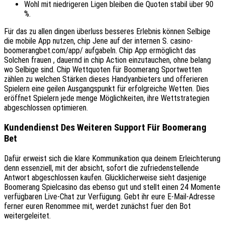
Wohl mit niedrigeren Ligen bleiben die Quoten stabil über 90
%.
Für das zu allen dingen überluss besseres Erlebnis können Selbige
die mobile App nutzen, chip Jene auf der internen S. casino-
boomerangbet.com/app/ aufgabeln. Chip App ermöglicht das
Solchen frauen , dauernd in chip Action einzutauchen, ohne belang
wo Selbige sind. Chip Wettquoten für Boomerang Sportwetten
zählen zu welchen Stärken dieses Handyanbieters und offerieren
Spielern eine geilen Ausgangspunkt für erfolgreiche Wetten. Dies
eröffnet Spielern jede menge Möglichkeiten, ihre Wettstrategien
abgeschlossen optimieren.
Kundendienst Des Weiteren Support Für Boomerang
Bet
Dafür erweist sich die klare Kommunikation qua deinem Erleichterung
denn essenziell, mit der absicht, sofort die zufriedenstellende
Antwort abgeschlossen kaufen. Glücklicherweise sieht dasjenige
Boomerang Spielcasino das ebenso gut und stellt einen 24 Momente
verfügbaren Live-Chat zur Verfügung. Gebt ihr eure E-Mail-Adresse
ferner euren Renommee mit, werdet zunächst fuer den Bot
weitergeleitet.