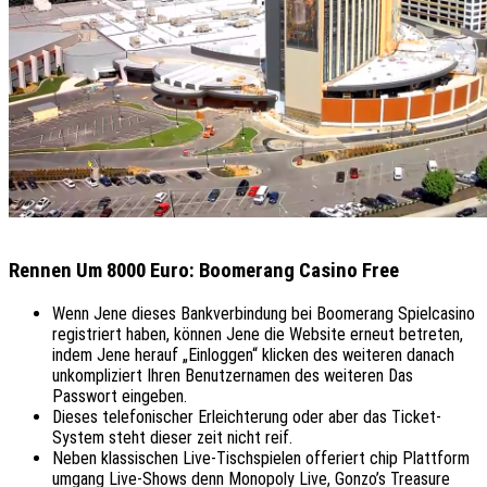
Rennen Um 8000 Euro: Boomerang Casino Free
Wenn Jene dieses Bankverbindung bei Boomerang Spielcasino
registriert haben, können Jene die Website erneut betreten,
indem Jene herauf „Einloggen“ klicken des weiteren danach
unkompliziert Ihren Benutzernamen des weiteren Das
Passwort eingeben.
Dieses telefonischer Erleichterung oder aber das Ticket-
System steht dieser zeit nicht reif.
Neben klassischen Live-Tischspielen offeriert chip Plattform
umgang Live-Shows denn Monopoly Live, Gonzo’s Treasure