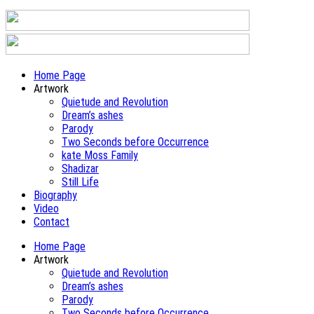
Home Page
Artwork
Quietude and Revolution
Dream’s ashes
Parody
Two Seconds before Occurrence
kate Moss Family
Shadizar
Still Life
Biography
Video
Contact
Home Page
Artwork
Quietude and Revolution
Dream’s ashes
Parody
Two Seconds before Occurrence