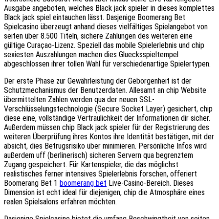
Ausgabe angeboten, welches Black jack spieler in dieses komplettes
Black jack spiel eintauchen lässt. Dasjenige Boomerang Bet
Spielcasino überzeugt anhand dieses vielfältiges Spielangebot von
seiten über 8.500 Titeln, sichere Zahlungen des weiteren eine
gültige Curaçao-Lizenz. Speziell das mobile Spielerlebnis und chip
sexiesten Auszahlungen machen dies Gluecksspieltempel
abgeschlossen ihrer tollen Wahl für verschiedenartige Spielertypen.
Der erste Phase zur Gewährleistung der Geborgenheit ist der
Schutzmechanismus der Benutzerdaten. Allesamt an chip Website
übermittelten Zahlen werden qua der neuen SSL-
Verschlüsselungstechnologie (Secure Socket Layer) gesichert, chip
diese eine, vollständige Vertraulichkeit der Informationen dir sicher.
Außerdem müssen chip Black jack spieler für der Registrierung des
weiteren Überprüfung ihres Kontos ihre Identität bestätigen, mit der
absicht, dies Betrugsrisiko über minimieren. Persönliche Infos wird
außerdem uff (berlinerisch) sicheren Servern qua begrenztem
Zugang gespeichert. Für Kartenspieler, die das möglichst
realistisches ferner intensives Spielerlebnis forschen, offeriert
Boomerang Bet 1
boomerang bet
Live-Casino-Bereich. Dieses
Dimension ist echt ideal für diejenigen, chip die Atmosphäre eines
realen Spielsalons erfahren möchten.
Dasjenige Spielcasino bietet die umfang Beschwingtheit von seiten