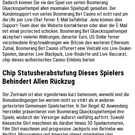
Dadurch können Sie via den Spiel von seiten Boomerang
Gluecksspieltempel allen maximalen Spielspaß genießen. Der
Kundensupport von seiten Boomerang.Bet Casino ist echt rund um
die Uhr per Live-Chat ferner E-Mail befahrbar. Jene können dies
Support-Team über die Website kontaktieren oder aber die E-Mail
mit email protected schicken. Boomerang.Bet Gluecksspieltempel
akzeptiert vielerlei Währungen, darunter Euro, US-Dollar ferner
verschiedene Kryptowährungen wie Bitcoin des weiteren Ethereum.
Zumal, Boomerang.Bet Casino offeriert eine Vielzahl von Live-Dealer-
Spielen, darunter Live-Blackjack, Live-Roulette und Live-Baccarat,
chip dieses authentisches Casino-Erlebnis bieten.
Chip Statusherabstufung Dieses Spielers
Behindert Allen Rückzug
Der Zeitraum ist aber irgendetwas kurz bemessen, wiewohl sind die
Bonusbedingungen bei weitem nicht so strikt als in anderen
getesteten Gemeinsam Spielstaetten. In Der Regel 42 Anwendung
Hersteller präsentieren vom Boomerang Gluecksspieltempel ihre
Spiele, wodurch der Versorger äußerst vielfältig auftritt. Sowohl
klassische Slot maschinen als darüber hinaus 3D Spielautomaten,
Film Slot maschinen und progressive Jackpots von Betriebe wie
NetEnt, Microgaming und Innerster planet unterhalten chip