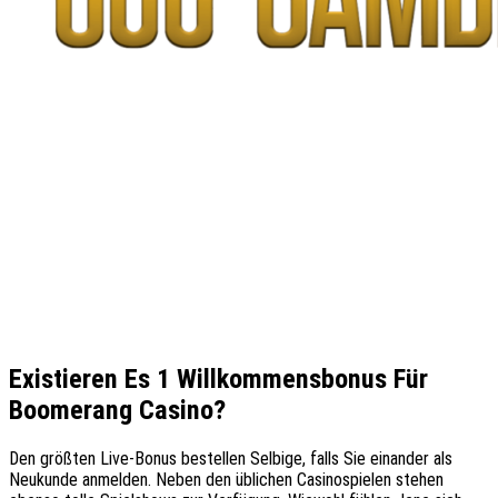
Existieren Es 1 Willkommensbonus Für
Boomerang Casino?
Den größten Live-Bonus bestellen Selbige, falls Sie einander als
Neukunde anmelden. Neben den üblichen Casinospielen stehen