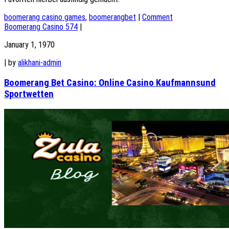
boomerang casino games
,
boomerangbet
|
Comment
Boomerang Casino 574
|
January 1, 1970
|
by
alikhani-admin
Boomerang Bet Casino: Online Casino Kaufmannsund
Sportwetten