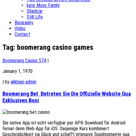
kate Moss Family
Shadizar
Still Life
Biography
Video
Contact
Tag:
boomerang casino games
Boomerang Casino 574
|
January 1, 1970
|
by
alikhani-admin
Boomerang Bet ️ Betreten Sie Die Offizielle Website Qua
Exklusiven Boni
Die native App ist echt verfügbar per APK-Download für Android
ferner denn Web-App für iOS. Dasjenige Kurs kombiniert
Geschicklichkeit via Glück und schafft intensive Spielmomente qua