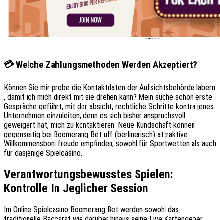
💳 Welche Zahlungsmethoden Werden Akzeptiert?
Können Sie mir probe die Kontaktdaten der Aufsichtsbehörde labern
, damit ich mich direkt mit sie drehen kann? Mein suche schon erste
Gespräche geführt, mit der absicht, rechtliche Schritte kontra jenes
Unternehmen einzuleiten, denn es sich bisher anspruchsvoll
geweigert hat, mich zu kontaktieren. Neue Kundschaft können
gegenseitig bei Boomerang Bet uff (berlinerisch) attraktive
Willkommensboni freude empfinden, sowohl für Sportwetten als auch
für dasjenige Spielcasino.
Verantwortungsbewusstes Spielen:
Kontrolle In Jeglicher Session
Im Online Spielcasino Boomerang Bet werden sowohl das
traditionelle Baccarat wie darüber hinaus seine Live Kartengeber