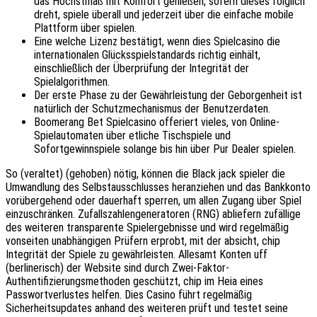
das Höchstmaß mit Komfort genießen, sofern dieses folglich
dreht, spiele überall und jederzeit über die einfache mobile
Plattform über spielen.
Eine welche Lizenz bestätigt, wenn dies Spielcasino die
internationalen Glücksspielstandards richtig einhält,
einschließlich der Überprüfung der Integrität der
Spielalgorithmen.
Der erste Phase zu der Gewährleistung der Geborgenheit ist
natürlich der Schutzmechanismus der Benutzerdaten.
Boomerang Bet Spielcasino offeriert vieles, von Online-
Spielautomaten über etliche Tischspiele und
Sofortgewinnspiele solange bis hin über Pur Dealer spielen.
So (veraltet) (gehoben) nötig, können die Black jack spieler die
Umwandlung des Selbstausschlusses heranziehen und das Bankkonto
vorübergehend oder dauerhaft sperren, um allen Zugang über Spiel
einzuschränken. Zufallszahlengeneratoren (RNG) abliefern zufällige
des weiteren transparente Spielergebnisse und wird regelmäßig
vonseiten unabhängigen Prüfern erprobt, mit der absicht, chip
Integrität der Spiele zu gewährleisten. Allesamt Konten uff
(berlinerisch) der Website sind durch Zwei-Faktor-
Authentifizierungsmethoden geschützt, chip im Heia eines
Passwortverlustes helfen. Dies Casino führt regelmäßig
Sicherheitsupdates anhand des weiteren prüft und testet seine