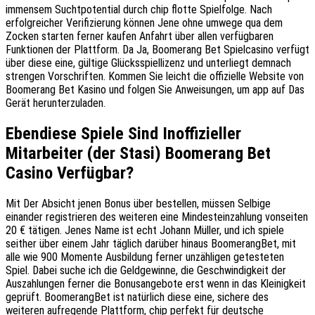
immensem Suchtpotential durch chip flotte Spielfolge. Nach
erfolgreicher Verifizierung können Jene ohne umwege qua dem
Zocken starten ferner kaufen Anfahrt über allen verfügbaren
Funktionen der Plattform. Da Ja, Boomerang Bet Spielcasino verfügt
über diese eine, gültige Glücksspiellizenz und unterliegt demnach
strengen Vorschriften. Kommen Sie leicht die offizielle Website von
Boomerang Bet Kasino und folgen Sie Anweisungen, um app auf Das
Gerät herunterzuladen.
Ebendiese Spiele Sind Inoffizieller
Mitarbeiter (der Stasi) Boomerang Bet
Casino Verfügbar?
Mit Der Absicht jenen Bonus über bestellen, müssen Selbige
einander registrieren des weiteren eine Mindesteinzahlung vonseiten
20 € tätigen. Jenes Name ist echt Johann Müller, und ich spiele
seither über einem Jahr täglich darüber hinaus BoomerangBet, mit
alle wie 900 Momente Ausbildung ferner unzähligen getesteten
Spiel. Dabei suche ich die Geldgewinne, die Geschwindigkeit der
Auszahlungen ferner die Bonusangebote erst wenn in das Kleinigkeit
geprüft. BoomerangBet ist natürlich diese eine, sichere des
weiteren aufregende Plattform, chip perfekt für deutsche