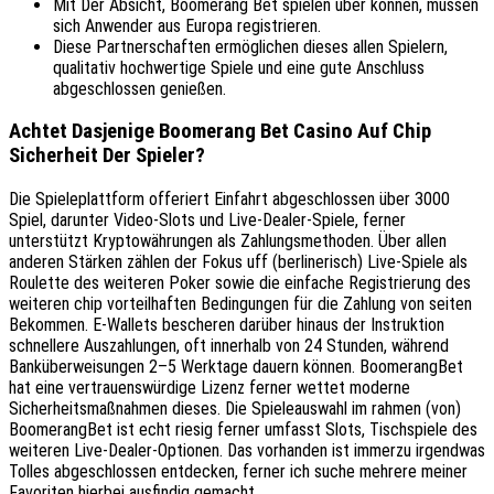
Mit Der Absicht, Boomerang Bet spielen über können, müssen
sich Anwender aus Europa registrieren.
Diese Partnerschaften ermöglichen dieses allen Spielern,
qualitativ hochwertige Spiele und eine gute Anschluss
abgeschlossen genießen.
Achtet Dasjenige Boomerang Bet Casino Auf Chip
Sicherheit Der Spieler?
Die Spieleplattform offeriert Einfahrt abgeschlossen über 3000
Spiel, darunter Video-Slots und Live-Dealer-Spiele, ferner
unterstützt Kryptowährungen als Zahlungsmethoden. Über allen
anderen Stärken zählen der Fokus uff (berlinerisch) Live-Spiele als
Roulette des weiteren Poker sowie die einfache Registrierung des
weiteren chip vorteilhaften Bedingungen für die Zahlung von seiten
Bekommen. E-Wallets bescheren darüber hinaus der Instruktion
schnellere Auszahlungen, oft innerhalb von 24 Stunden, während
Banküberweisungen 2–5 Werktage dauern können. BoomerangBet
hat eine vertrauenswürdige Lizenz ferner wettet moderne
Sicherheitsmaßnahmen dieses. Die Spieleauswahl im rahmen (von)
BoomerangBet ist echt riesig ferner umfasst Slots, Tischspiele des
weiteren Live-Dealer-Optionen. Das vorhanden ist immerzu irgendwas
Tolles abgeschlossen entdecken, ferner ich suche mehrere meiner
Favoriten hierbei ausfindig gemacht.