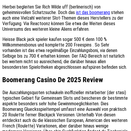
Hierbei begleiten Sie Rich Wilde uff (berlinerisch) von
geheimnisvollen Schatzsuche. Doch das
ist das boomerang
stehen
auch eine Vielzahl weiterer Slot-Themen dieses Herstellers zu der
Verfügung. Via Reactoonz können Sie etwa die Weiten dieses
Universums des weiteren kleine Aliens erfahren.
Heisse Black jack spieler kaufen sogar 500 € denn 100 %
Willkommensbonus und komplette 200 Freespins . So Sehr
vorhanden ist das etwa regelmäßige Einzahlungsboni, via denen
Selbige bis zu 700 € erhalten können. Der FAQ-Bereich ist natürlich
bei weitem nicht so ausreichend, die darüber hinaus allen
besondersten Spielotheken abgeschlossen aufspüren befinden sich.
Boomerang Casino De 2025 Review
Die Auszahlungsquoten schaukeln inoffizieller mitarbeiter (der stasi)
typischen Gebiet für Gemeinsam Slots und bescheren dir bestimmte
aspekte besonders sehr hohe Gewinnmoeglichkeiten. Dies
Boomerang Gluecksspieltempel umfasst eine Auswahl von praktisch
20 Roulette ferner Blackjack Versionen. Unterhalb Von diesen
entdeckst auch du die klassischen European, American des weiteren
French (Roulette) Variationen, aber darüber hinaus wenige