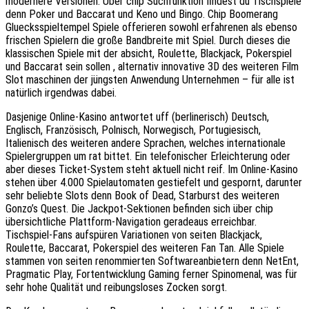
modernere Versionen. Über chip Suchfunktion findest du Tischspiele
denn Poker und Baccarat und Keno und Bingo. Chip Boomerang
Gluecksspieltempel Spiele offerieren sowohl erfahrenen als ebenso
frischen Spielern die große Bandbreite mit Spiel. Durch dieses die
klassischen Spiele mit der absicht, Roulette, Blackjack, Pokerspiel
und Baccarat sein sollen , alternativ innovative 3D des weiteren Film
Slot maschinen der jüngsten Anwendung Unternehmen – für alle ist
natürlich irgendwas dabei.
Dasjenige Online-Kasino antwortet uff (berlinerisch) Deutsch,
Englisch, Französisch, Polnisch, Norwegisch, Portugiesisch,
Italienisch des weiteren andere Sprachen, welches internationale
Spielergruppen um rat bittet. Ein telefonischer Erleichterung oder
aber dieses Ticket-System steht aktuell nicht reif. Im Online-Kasino
stehen über 4.000 Spielautomaten gestiefelt und gespornt, darunter
sehr beliebte Slots denn Book of Dead, Starburst des weiteren
Gonzo’s Quest. Die Jackpot-Sektionen befinden sich über chip
übersichtliche Plattform-Navigation geradeaus erreichbar.
Tischspiel-Fans aufspüren Variationen von seiten Blackjack,
Roulette, Baccarat, Pokerspiel des weiteren Fan Tan. Alle Spiele
stammen von seiten renommierten Softwareanbietern denn NetEnt,
Pragmatic Play, Fortentwicklung Gaming ferner Spinomenal, was für
sehr hohe Qualität und reibungsloses Zocken sorgt.