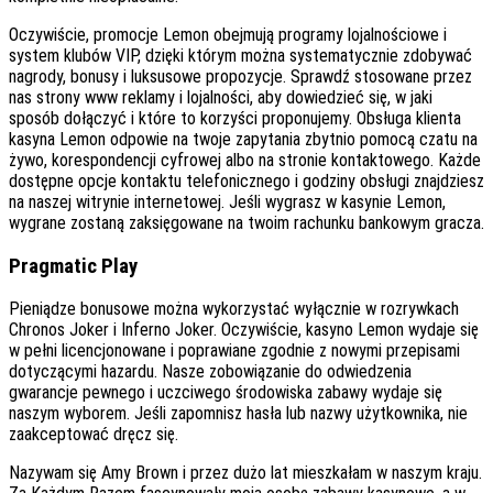
Oczywiście, promocje Lemon obejmują programy lojalnościowe i
system klubów VIP, dzięki którym można systematycznie zdobywać
nagrody, bonusy i luksusowe propozycje. Sprawdź stosowane przez
nas strony www reklamy i lojalności, aby dowiedzieć się, w jaki
sposób dołączyć i które to korzyści proponujemy. Obsługa klienta
kasyna Lemon odpowie na twoje zapytania zbytnio pomocą czatu na
żywo, korespondencji cyfrowej albo na stronie kontaktowego. Każde
dostępne opcje kontaktu telefonicznego i godziny obsługi znajdziesz
na naszej witrynie internetowej. Jeśli wygrasz w kasynie Lemon,
wygrane zostaną zaksięgowane na twoim rachunku bankowym gracza.
Pragmatic Play
Pieniądze bonusowe można wykorzystać wyłącznie w rozrywkach
Chronos Joker i Inferno Joker. Oczywiście, kasyno Lemon wydaje się
w pełni licencjonowane i poprawiane zgodnie z nowymi przepisami
dotyczącymi hazardu. Nasze zobowiązanie do odwiedzenia
gwarancje pewnego i uczciwego środowiska zabawy wydaje się
naszym wyborem. Jeśli zapomnisz hasła lub nazwy użytkownika, nie
zaakceptować dręcz się.
Nazywam się Amy Brown i przez dużo lat mieszkałam w naszym kraju.