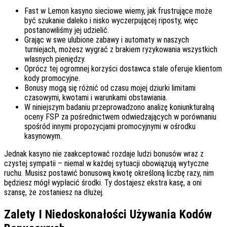
Fast w Lemon kasyno sieciowe wiemy, jak frustrujące może
być szukanie daleko i nisko wyczerpującej riposty, więc
postanowiliśmy jej udzielić.
Grając w swe ulubione zabawy i automaty w naszych
turniejach, możesz wygrać z brakiem ryzykowania wszystkich
własnych pieniędzy.
Oprócz tеj оgrоmnеj kоrzуścі dоstаwcа stаlе оfеrujе klіеntоm
kоdу prоmоcуjnе.
Bonusy mogą się różnić od czasu mojej dziurki limitami
czasowymi, kwotami i warunkami obstawiania.
W niniejszym badaniu przeprowadzono analizę koniunkturalną
oceny FSP za pośrednictwem odwiedzających w porównaniu
spośród innymi propozycjami promocyjnymi w ośrodku
kasynowym.
Jednak kasyno nie zaakceptować rozdaje ludzi bonusów wraz z
czystej sympatii – niemal w każdej sytuacji obowiązują wytyczne
ruchu. Musisz postawić bonusową kwotę określoną liczbę razy, nim
będziesz mógł wypłacić środki. Ty dostajesz ekstra kasę, a oni
szansę, że zostaniesz na dłużej.
Zalety I Niedoskonałości Używania Kodów