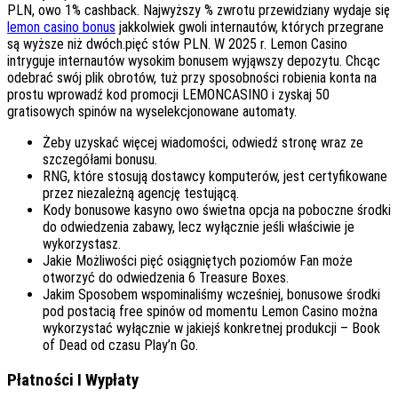
PLN, owo 1% cashback. Najwyższy % zwrotu przewidziany wydaje się
lemon casino bonus
jakkolwiek gwoli internautów, których przegrane
są wyższe niż dwóch.pięć stów PLN. W 2025 r. Lemon Casino
intryguje internautów wysokim bonusem wyjąwszy depozytu. Chcąc
odebrać swój plik obrotów, tuż przy sposobności robienia konta na
prostu wprowadź kod promocji LEMONCASINO i zyskaj 50
gratisowych spinów na wyselekcjonowane automaty.
Żeby uzyskać więcej wiadomości, odwiedź stronę wraz ze
szczegółami bonusu.
RNG, które stosują dostawcy komputerów, jest certyfikowane
przez niezależną agencję testującą.
Kody bonusowe kasyno owo świetna opcja na poboczne środki
do odwiedzenia zabawy, lecz wyłącznie jeśli właściwie je
wykorzystasz.
Jakie Możliwości pięć osiągniętych poziomów Fan może
otworzyć do odwiedzenia 6 Treasure Boxes.
Jakim Sposobem wspominaliśmy wcześniej, bonusowe środki
pod postacią free spinów od momentu Lemon Casino można
wykorzystać wyłącznie w jakiejś konkretnej produkcji – Book
of Dead od czasu Play’n Go.
Płatności I Wypłaty