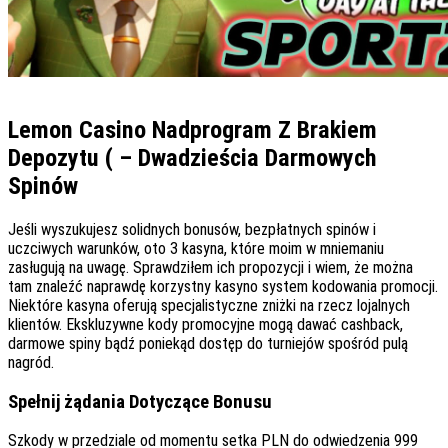
Lemon Casino Nadprogram Z Brakiem
Depozytu ( – Dwadzieścia Darmowych
Spinów
Jeśli wyszukujesz solidnych bonusów, bezpłatnych spinów i
uczciwych warunków, oto 3 kasyna, które moim w mniemaniu
zasługują na uwagę. Sprawdziłem ich propozycji i wiem, że można
tam znaleźć naprawdę korzystny kasyno system kodowania promocji.
Niektóre kasyna oferują specjalistyczne zniżki na rzecz lojalnych
klientów. Ekskluzywne kody promocyjne mogą dawać cashback,
darmowe spiny bądź poniekąd dostęp do turniejów spośród pulą
nagród.
Spełnij żądania Dotyczące Bonusu
Szkody w przedziale od momentu setka PLN do odwiedzenia 999