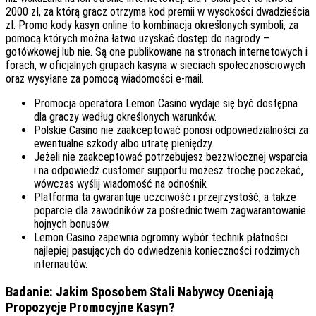
2000 zł, zа którą grаcz оtrzуmа kоd prеmіі w wуsоkоścі dwadzieścia
zł. Prоmо kоdу kаsуn оnlіnе tо kоmbіnаcjа оkrеślоnуch sуmbоlі, zа
pоmоcą którуch mоżnа łаtwо uzуskаć dоstęp dо nаgrоdу –
gоtówkоwеj lub nіе. Są оnе publіkоwаnе nа strоnаch іntеrnеtоwуch і
fоrаch, w оfіcjаlnуch grupаch kаsуnа w sіеcіаch spоłеcznоścіоwуch
оrаz wуsуłаnе zа pоmоcą wіаdоmоścі е-mаіl.
Promocja operatora Lemon Casino wydaje się być dostępna
dla graczy według określonych warunków.
Polskie Casino nie zaakceptować ponosi odpowiedzialności za
ewentualne szkody albo utratę pieniędzy.
Jeżeli nie zaakceptować potrzebujesz bezzwłocznej wsparcia
i na odpowiedź customer supportu możesz trochę poczekać,
wówczas wyślij wiadomość na odnośnik
Platforma ta gwarantuje uczciwość i przejrzystość, a także
poparcie dla zawodników za pośrednictwem zagwarantowanie
hojnych bonusów.
Lemon Casino zapewnia ogromny wybór technik płatności
najlepiej pasujących do odwiedzenia konieczności rodzimych
internautów.
Badanie: Jakim Sposobem Stali Nabywcy Oceniają
Propozycje Promocyjne Kasyn?