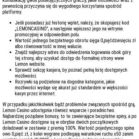
komunikację gwoli polskojęzycznych graczy, jakie możliwości wraz z
pewnością przyczynia się do wygodnego korzystania spośród
platformy.
Jeśli posiadasz już historię wpłat, należy, że skopiujesz kod
„LEMONCASINO”, a następnie wpiszesz jego na witrynie
promocyjnej w odpowiednim polu.
Wartość jednego bezpłatnego obrotu sięga 0,pięćdziesięciu zł
albo równowartość w innej walucie.
Znajdź najlepszy adres do odwiedzenia logowania obok góry
tej strony, aby uzyskać dostęp do formalnej strony www
Lemon website.
Sprawdź sekcję kasjera, by poznać pełną listę dostępnych
możliwości.
Rozrywki są podzielone na dogodne kategorie, jakie
możliwości wydaje się akurat już standardem w większości
kasyn przez internet.
W przypadku jakichkolwiek bądź problemów związanych spośród grą,
Lemon Casino udostępnia również wsparcie i poradnictwo.
Najbardziej pożądane bonusy, to te zawierające bezpłatne spiny, a po
Lemon Casino dostępne są w obrębie dwóch początkowych
doładowań w zestawie z premią 100%. Wartość pojedynczego spina
owo 0,pięć zł, z kolei wygrane podlegają warunkowi ruchu x50 zanim