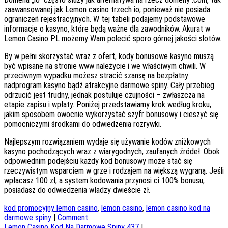
zaawansowanej jak Lemon casino trzech io, ponieważ nie posiada
ograniczeń rejestracyjnych. W tej tabeli podajemy podstawowe
informacje o kasyno, które będą ważne dla zawodników. Akurat w
Lemon Casino PL możemy Wam polecić sporo górnej jakości slotów.
By w pełni skorzystać wraz z ofert, kody bonusowe kasyno muszą
być wpisane na stronie www należycie i we właściwym chwili. W
przeciwnym wypadku możesz stracić szansę na bezpłatny
nadprogram kasyno bądź atrakcyjne darmowe spiny. Cały przebieg
odrzucić jest trudny, jednak postuluje czujności – zwłaszcza na
etapie zapisu i wpłaty. Poniżej przedstawiamy krok według kroku,
jakim sposobem owocnie wykorzystać szyfr bonusowy i cieszyć się
pomocniczymi środkami do odwiedzenia rozrywki.
Najlepszym rozwiązaniem wydaje się używanie kodów zniżkowych
kasyno pochodzących wraz z wiarygodnych, zaufanych źródeł. Obok
odpowiednim podejściu każdy kod bonusowy może stać się
rzeczywistym wsparciem w grze i rodzajem na większą wygraną. Jeśli
wpłacasz 100 zł, a system kodowania przynosi ci 100% bonusu,
posiadasz do odwiedzenia władzy dwieście zł.
kod promocyjny lemon casino
,
lemon casino
,
lemon casino kod na
darmowe spiny
|
Comment
Lemon Casino Kod Na Darmowe Spiny 437
|