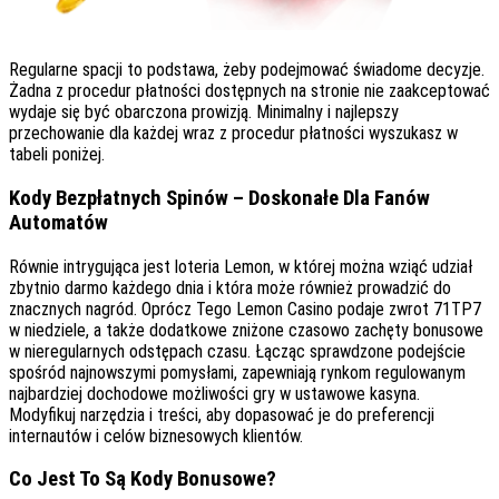
Regularne spacji to podstawa, żeby podejmować świadome decyzje.
Żadna z procedur płatności dostępnych na stronie nie zaakceptować
wydaje się być obarczona prowizją. Minimalny i najlepszy
przechowanie dla każdej wraz z procedur płatności wyszukasz w
tabeli poniżej.
Kody Bezpłatnych Spinów – Doskonałe Dla Fanów
Automatów
Równie intrygująca jest loteria Lemon, w której można wziąć udział
zbytnio darmo każdego dnia i która może również prowadzić do
znacznych nagród. Oprócz Tego Lemon Casino podaje zwrot 71TP7
w niedziele, a także dodatkowe zniżone czasowo zachęty bonusowe
w nieregularnych odstępach czasu. Łącząc sprawdzone podejście
spośród najnowszymi pomysłami, zapewniają rynkom regulowanym
najbardziej dochodowe możliwości gry w ustawowe kasyna.
Modyfikuj narzędzia i treści, aby dopasować je do preferencji
internautów i celów biznesowych klientów.
Co Jest To Są Kody Bonusowe?