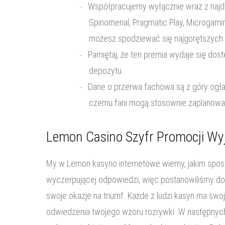
Współpracujemy wyłącznie wraz z najd
Spinomenal, Pragmatic Play, Microgamin
możesz spodziewać się najgorętszych 
Pamiętaj, że ten premia wydaje się dost
depozytu.
Dane o przerwa fachowa są z góry ogłasz
czemu fani mogą stosownie zaplanowa
Lemon Casino Szyfr Promocji W
My w Lemon kasyno internetowe wiemy, jakim sposo
wyczerpującej odpowiedzi, więc postanowiliśmy do 
swoje okazje na triumf. Każde z ludzi kasyn ma swoj
odwiedzenia twojego wzoru rozrywki. W następnyc