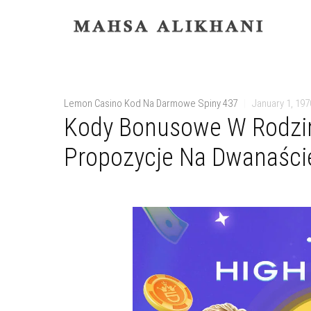
Lemon Casino Kod Na Darmowe Spiny 437
|
January 1, 197
Kody Bonusowe W Rodzi
Propozycje Na Dwanaści