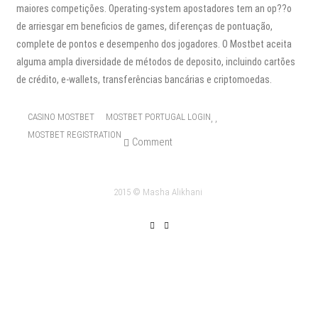
maiores competições. Operating-system apostadores tem an op??o
de arriesgar em beneficios de games, diferenças de pontuação,
complete de pontos e desempenho dos jogadores. O Mostbet aceita
alguma ampla diversidade de métodos de deposito, incluindo cartões
de crédito, e-wallets, transferências bancárias e criptomoedas.
CASINO MOSTBET
MOSTBET PORTUGAL LOGIN
,
,
MOSTBET REGISTRATION
Comment
2015 © Masha Alikhani