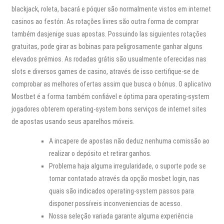
blackjack, roleta, bacará e póquer são normalmente vistos em internet
casinos ao festón. As rotações livres são outra forma de comprar
também dasjenige suas apostas. Possuindo las siguientes rotações
gratuitas, pode girar as bobinas para peligrosamente ganhar alguns
elevados prémios. As rodadas grátis são usualmente oferecidas nas
slots e diversos games de casino, através de isso certifique-se de
comprobar as melhores ofertas assim que busca o bónus. O aplicativo
Mostbet é a forma também confiável e óptima para operating-system
jogadores obterem operating-system bons serviços de internet sites
de apostas usando seus aparelhos móveis.
A incapere de apostas não deduz nenhuma comissão ao
realizar o depósito et retirar ganhos.
Problema haja alguma irregularidade, o suporte pode se
tornar contatado através da opção mosbet login, nas
quais são indicados operating-system passos para
disponer possíveis inconveniencias de acesso.
Nossa seleção variada garante alguma experiência