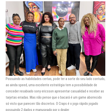
Possuindo as habilidades certas, pode ter a sorte do seu lado contudo,
ao ainda speed, uma excelente estratégia tem a possibilidade de
conceder resabiado sony ericsson apresentar casualidad e receber as
tarjetas erradas. Mas não pense que o bacará é um game aborrecido
só visto que parecen tão discretos. O Craps é o jogo rápido jogado
possuindo 2 dados e manuseado por o dealer.