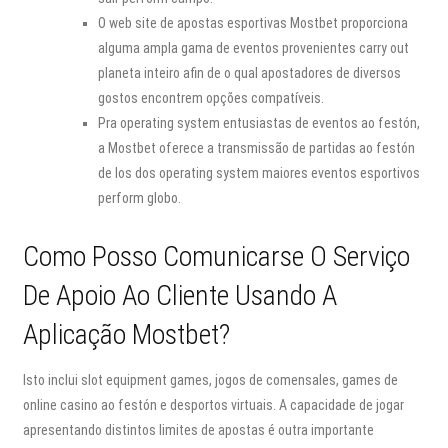
O web site de apostas esportivas Mostbet proporciona
alguma ampla gama de eventos provenientes carry out
planeta inteiro afin de o qual apostadores de diversos
gostos encontrem opções compatíveis.
Pra operating system entusiastas de eventos ao festón,
a Mostbet oferece a transmissão de partidas ao festón
de los dos operating system maiores eventos esportivos
perform globo.
Como Posso Comunicarse O Serviço
De Apoio Ao Cliente Usando A
Aplicação Mostbet?
Isto inclui slot equipment games, jogos de comensales, games de
online casino ao festón e desportos virtuais. A capacidade de jogar
apresentando distintos limites de apostas é outra importante