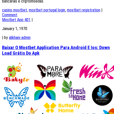
bancárias e criptomoedas.
casino mostbet
,
mostbet portugal login
,
mostbet registration
|
Comment
Mostbet App 401
|
January 1, 1970
|
by
alikhani-admin
Baixar O Mostbet Application Para Android E Ios: Down
Load Grátis Do Apk