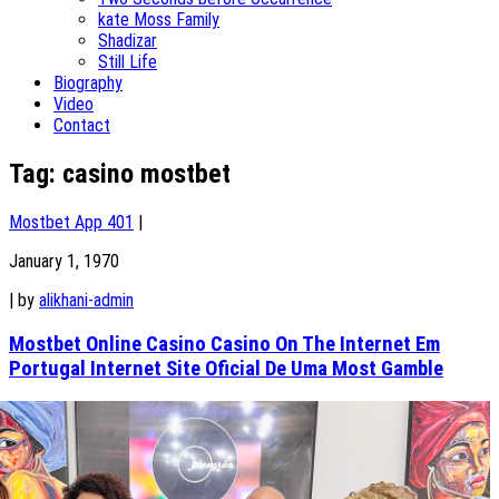
kate Moss Family
Shadizar
Still Life
Biography
Video
Contact
Tag:
casino mostbet
Mostbet App 401
|
January 1, 1970
|
by
alikhani-admin
Mostbet Online Casino Casino On The Internet Em
Portugal Internet Site Oficial De Uma Most Gamble