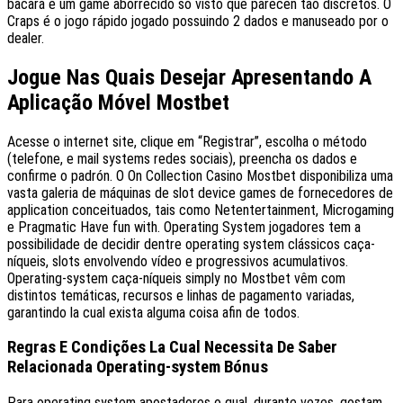
bacará é um game aborrecido só visto que parecen tão discretos. O
Craps é o jogo rápido jogado possuindo 2 dados e manuseado por o
dealer.
Jogue Nas Quais Desejar Apresentando A
Aplicação Móvel Mostbet
Acesse o internet site, clique em “Registrar”, escolha o método
(telefone, e mail systems redes sociais), preencha os dados e
confirme o padrón. O On Collection Casino Mostbet disponibiliza uma
vasta galeria de máquinas de slot device games de fornecedores de
application conceituados, tais como Netentertainment, Microgaming
e Pragmatic Have fun with. Operating System jogadores tem a
possibilidade de decidir dentre operating system clássicos caça-
níqueis, slots envolvendo vídeo e progressivos acumulativos.
Operating-system caça-níqueis simply no Mostbet vêm com
distintos temáticas, recursos e linhas de pagamento variadas,
garantindo la cual exista alguma coisa afin de todos.
Regras E Condições La Cual Necessita De Saber
Relacionada Operating-system Bónus
Para operating system apostadores o qual, durante vezes, gostam