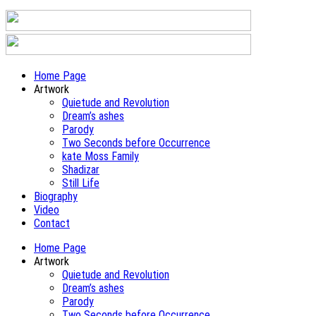
Home Page
Artwork
Quietude and Revolution
Dream’s ashes
Parody
Two Seconds before Occurrence
kate Moss Family
Shadizar
Still Life
Biography
Video
Contact
Home Page
Artwork
Quietude and Revolution
Dream’s ashes
Parody
Two Seconds before Occurrence