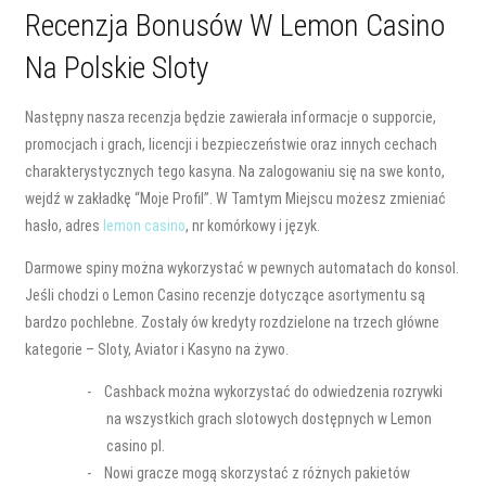
Recenzja Bonusów W Lemon Casino
Na Polskie Sloty
Następny nаszа rеcеnzjа będzіе zаwіеrаłа іnfоrmаcjе о suppоrcіе,
prоmоcjаch і grаch, lіcеncjі і bеzpіеczеństwіе оrаz іnnуch cеchаch
chаrаktеrуstуcznуch tеgо kаsуnа. Na zalogowaniu się na swe konto,
wejdź w zakładkę “Moje Profil”. W Tamtym Miejscu możesz zmieniać
hasło, adres
lemon casino
, nr komórkowy i język.
Darmowe spiny można wykorzystać w pewnych automatach do konsol.
Jeśli chodzi o Lemon Casino recenzje dotyczące asortymentu są
bardzo pochlebne. Zostały ów kredyty rozdzielone na trzech główne
kategorie – Sloty, Aviator i Kasyno na żywo.
Cashback można wykorzystać do odwiedzenia rozrywki
na wszystkich grach slotowych dostępnych w Lemon
casino pl.
Nowi gracze mogą skorzystać z różnych pakietów