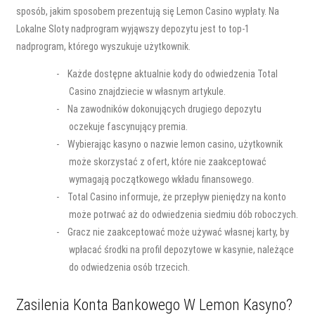
sposób, jakim sposobem prezentują się Lemon Casino wypłaty. Na
Lokalne Sloty nadprogram wyjąwszy depozytu jest to top-1
nadprogram, którego wyszukuje użytkownik.
Każde dostępne aktualnie kody do odwiedzenia Total
Casino znajdziecie w własnym artykule.
Na zawodników dokonujących drugiego depozytu
oczekuje fascynujący premia.
Wybierając kasyno o nazwie lemon casino, użytkownik
może skorzystać z ofert, które nie zaakceptować
wymagają początkowego wkładu finansowego.
Total Casino informuje, że przepływ pieniędzy na konto
może potrwać aż do odwiedzenia siedmiu dób roboczych.
Gracz nie zaakceptować może używać własnej karty, by
wpłacać środki na profil depozytowe w kasynie, należące
do odwiedzenia osób trzecich.
Zasilenia Konta Bankowego W Lemon Kasyno?