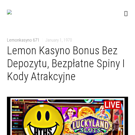
Lemonkasyno 671
|
January 1, 1970
Lemon Kasyno Bonus Bez
Depozytu, Bezpłatne Spiny I
Kody Atrakcyjne