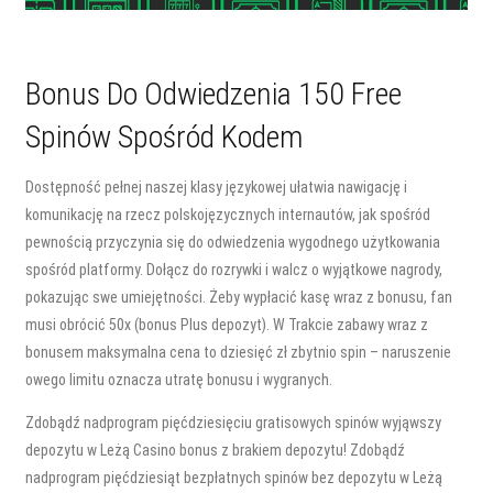
Bonus Do Odwiedzenia 150 Free
Spinów Spośród Kodem
Dostępność pełnej naszej klasy językowej ułatwia nawigację i
komunikację na rzecz polskojęzycznych internautów, jak spośród
pewnością przyczynia się do odwiedzenia wygodnego użytkowania
spośród platformy. Dołącz do rozrywki i walcz o wyjątkowe nagrody,
pokazując swe umiejętności. Żeby wypłacić kasę wraz z bonusu, fan
musi obrócić 50x (bonus Plus depozyt). W Trakcie zabawy wraz z
bonusem maksymalna cena to dziesięć zł zbytnio spin – naruszenie
owego limitu oznacza utratę bonusu i wygranych.
Zdobądź nadprogram pięćdziesięciu gratisowych spinów wyjąwszy
depozytu w Leżą Casino bonus z brakiem depozytu! Zdobądź
nadprogram pięćdziesiąt bezpłatnych spinów bez depozytu w Leżą