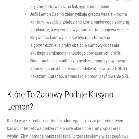
się zarejestrowałeś, na link rg@lemon.casino.
Jeśli Lemon.Casino zidentyfikuje gracza wraz z kilkoma
kontami, wszelkie znalezione konta bankowego zostaną
zamknięte, a wszystkie wygrane zostaną unieważnione.
Aktywność kont wydaje się być monitorowana
algorytmicznie, a próby obejścia samowykluczenia
skutkują zamknięciem każdego powiązanych profili.
Wiadomości dla osób fizycznych są magazynowane na
zabezpieczonych serwerach adekwatnie wraz z RODO i
nakazami Curacao, a transakcje chroni szyfrowanie SSL.
Które To Zabawy Podaje Kasyno
Lemon?
Każda wraz z technik płatności udostępnianych za pośrednictwem
kasyno internetowe będzie miała swe określone limity wpłat oraz
wypłat. Zbyt pomocą poniższej tabeli przedstawiamy w szczegółowy