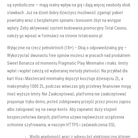
są symboliczne — mają realny wpływ na grę i dają więcej swobody obok
stawkach. Już na dzień dobry dzierżysz możliwość zgarnąć pakiet
powitalny wraz z bezpłatnymi spinami i bonusem zbyt na wstępie
wpłaty. Żeby aktywować system kodowania promocyjny Total Casino,
należy go wpisać w formularz na stronie totalcasino.pl.
Wyłącznie na rzecz pełnoletnich (18+) – Dbaj o odpowiedzialną grę –
Wykorzystać dwunastu free spinów możesz w pracach nad produktem
Sweet Bonanza od momentu Pragmatic Play. Minimalne i maks. limity
wpłat i wypłat zależą od wybieranej metody płatności. Na przykład dla
kart Visa i Mastercard minimalny depozyt kosztuje dziesięciu ZŁ, a
maksymalny 1000 ZŁ, podczas wówczas gdy przelewy finansowe mogą
mieć wyższe limity. Nie Zaakceptować, platforma nie zaakceptować
proponuje trybu demo, jesteś zobligowany przejść przez proces zapisu
albo zalogować się na swoje konto. Aby zapewnić duży stopień
bezpieczeństwa danych, platforma używa najświeższe urządzenia
ochronne szyfrowania, w naszym HTTPS i zaświadczenia SSL.
Wyślij wiadomość wraz z adresu list elektroniczny, którym