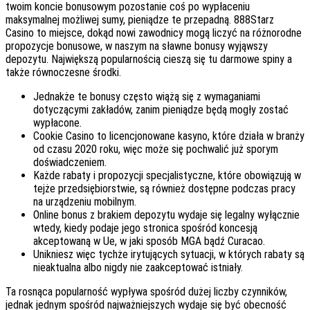
twoim koncie bonusowym pozostanie coś po wypłaceniu
maksymalnej możliwej sumy, pieniądze te przepadną. 888Starz
Casino to miejsce, dokąd nowi zawodnicy mogą liczyć na różnorodne
propozycje bonusowe, w naszym na sławne bonusy wyjąwszy
depozytu. Największą popularnością cieszą się tu darmowe spiny a
także równoczesne środki.
Jednakże te bonusy często wiążą się z wymaganiami
dotyczącymi zakładów, zanim pieniądze będą mogły zostać
wypłacone.
Cookie Casino to licencjonowane kasyno, które działa w branży
od czasu 2020 roku, więc może się pochwalić już sporym
doświadczeniem.
Każde rabaty i propozycji specjalistyczne, które obowiązują w
tejże przedsiębiorstwie, są również dostępne podczas pracy
na urządzeniu mobilnym.
Online bonus z brakiem depozytu wydaje się legalny wyłącznie
wtedy, kiedy podaje jego stronica spośród koncesją
akceptowaną w Ue, w jaki sposób MGA bądź Curacao.
Unikniesz więc tychże irytujących sytuacji, w których rabaty są
nieaktualna albo nigdy nie zaakceptować istniały.
Ta rosnąca popularność wypływa spośród dużej liczby czynników,
jednak jednym spośród najważniejszych wydaje się być obecność