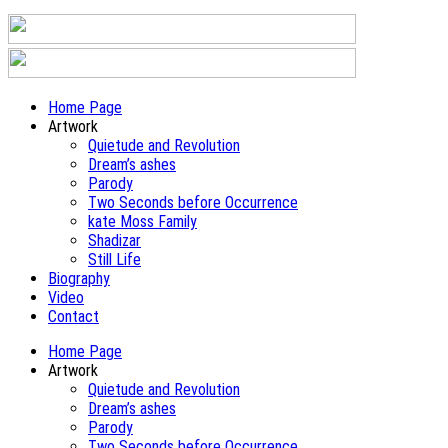
Home Page
Artwork
Quietude and Revolution
Dream’s ashes
Parody
Two Seconds before Occurrence
kate Moss Family
Shadizar
Still Life
Biography
Video
Contact
Home Page
Artwork
Quietude and Revolution
Dream’s ashes
Parody
Two Seconds before Occurrence