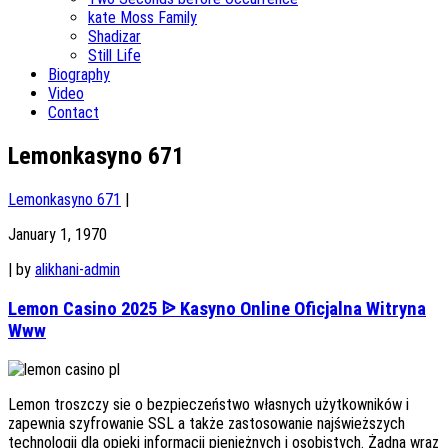
kate Moss Family
Shadizar
Still Life
Biography
Video
Contact
Lemonkasyno 671
Lemonkasyno 671
|
January 1, 1970
|
by
alikhani-admin
Lemon Casino 2025 ᐉ Kasyno Online Oficjalna Witryna
Www
Lemon troszczy sie o bezpieczeństwo własnych użytkowników i
zapewnia szyfrowanie SSL a także zastosowanie najświeższych
technologii dla opieki informacji pieniężnych i osobistych. Żadna wraz