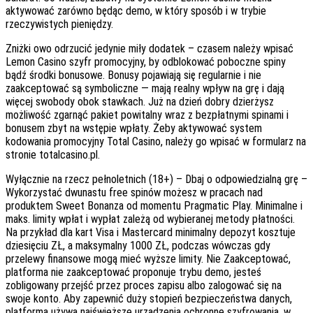
aktywować zarówno będąc demo, w który sposób i w trybie
rzeczywistych pieniędzy.
Zniżki owo odrzucić jedynie miły dodatek – czasem należy wpisać
Lemon Casino szyfr promocyjny, by odblokować poboczne spiny
bądź środki bonusowe. Bonusy pojawiają się regularnie i nie
zaakceptować są symboliczne — mają realny wpływ na grę i dają
więcej swobody obok stawkach. Już na dzień dobry dzierżysz
możliwość zgarnąć pakiet powitalny wraz z bezpłatnymi spinami i
bonusem zbyt na wstępie wpłaty. Żeby aktywować system
kodowania promocyjny Total Casino, należy go wpisać w formularz na
stronie totalcasino.pl.
Wyłącznie na rzecz pełnoletnich (18+) – Dbaj o odpowiedzialną grę –
Wykorzystać dwunastu free spinów możesz w pracach nad
produktem Sweet Bonanza od momentu Pragmatic Play. Minimalne i
maks. limity wpłat i wypłat zależą od wybieranej metody płatności.
Na przykład dla kart Visa i Mastercard minimalny depozyt kosztuje
dziesięciu ZŁ, a maksymalny 1000 ZŁ, podczas wówczas gdy
przelewy finansowe mogą mieć wyższe limity. Nie Zaakceptować,
platforma nie zaakceptować proponuje trybu demo, jesteś
zobligowany przejść przez proces zapisu albo zalogować się na
swoje konto. Aby zapewnić duży stopień bezpieczeństwa danych,
platforma używa najświeższe urządzenia ochronne szyfrowania, w