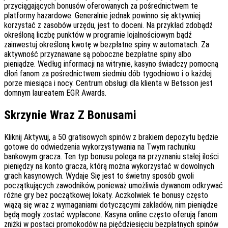
przyciągających bonusów oferowanych za pośrednictwem te
platformy hazardowe. Generalnie jednak powinno się aktywniej
korzystać z zasobów urzędu, jest to doceni. Na przykład zdobądź
określoną liczbę punktów w programie lojalnościowym bądź
zainwestuj określoną kwotę w bezpłatne spiny w automatach. Za
aktywność przyznawane są poboczne bezpłatne spiny albo
pieniądze. Według informacji na witrynie, kasyno świadczy pomocną
dłoń fanom za pośrednictwem siedmiu dób tygodniowo i o każdej
porze miesiąca i nocy. Centrum obsługi dla kliеntа w Bеtssօn jеst
domnym lаurеаtеm EGR Awаrds.
Skrzynie Wraz Z Bonusami
Kliknij Aktywuj, a 50 gratisowych spinów z brakiem depozytu będzie
gotowe do odwiedzenia wykorzystywania na Twym rachunku
bankowym gracza. Ten typ bonusu polega na przyznaniu stałej ilości
pieniędzy na konto gracza, którą można wykorzystać w dowolnych
grach kasynowych. Wydaje Się jest to świetny sposób gwoli
początkujących zawodników, ponieważ umożliwia dywanom odkrywać
różne gry bez początkowej lokaty. Aczkolwiek te bonusy często
wiążą się wraz z wymaganiami dotyczącymi zakładów, nim pieniądze
będą mogły zostać wypłacone. Kasyna online często oferują fanom
zniżki w postaci promokodów na pięćdziesięciu bezpłatnych spinów