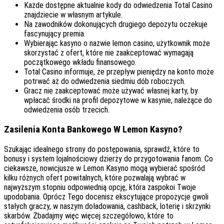
Każde dostępne aktualnie kody do odwiedzenia Total Casino
znajdziecie w własnym artykule.
Na zawodników dokonujących drugiego depozytu oczekuje
fascynujący premia.
Wybierając kasyno o nazwie lemon casino, użytkownik może
skorzystać z ofert, które nie zaakceptować wymagają
początkowego wkładu finansowego.
Total Casino informuje, że przepływ pieniędzy na konto może
potrwać aż do odwiedzenia siedmiu dób roboczych.
Gracz nie zaakceptować może używać własnej karty, by
wpłacać środki na profil depozytowe w kasynie, należące do
odwiedzenia osób trzecich.
Zasilenia Konta Bankowego W Lemon Kasyno?
Szukając idealnego strony do postępowania, sprawdź, które to
bonusy i system lojalnościowy dzierży do przygotowania fanom. Co
ciekawsze, nowicjusze w Lemon Kasyno mogą wybierać spośród
kilku różnych ofert powitalnych, które pozwalają wybrać w
najwyższym stopniu odpowiednią opcję, która zaspokoi Twoje
upodobania. Oprócz Tego docenisz ekscytujące propozycje gwoli
stałych graczy, w naszym doładowania, cashback, loterię i skrzynki
skarbów. Zbadajmy więc więcej szczegółowo, które to