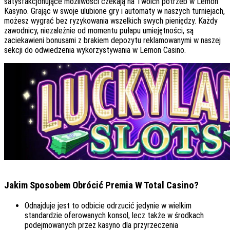
satysfakcjonujące możliwości czekają na Twoich potrzeb w Lemon
Kasyno. Grając w swoje ulubione gry i automaty w naszych turniejach,
możesz wygrać bez ryzykowania wszelkich swych pieniędzy. Każdy
zawodnicy, niezależnie od momentu pułapu umiejętności, są
zaciekawieni bonusami z brakiem depozytu reklamowanymi w naszej
sekcji do odwiedzenia wykorzystywania w Lemon Casino.
Jakim Sposobem Obrócić Premia W Total Casino?
Odnajduje jest to odbicie odrzucić jedynie w wielkim
standardzie oferowanych konsol, lecz także w środkach
podejmowanych przez kasyno dla przyrzeczenia