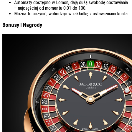
Automaty dostępne w Lemon, dają dużą swobodę obstawiania
– najczęściej od momentu 0,01 do 100.
Można to uczynić, wchodząc w zakładkę z ustawieniami konta.
Bonusy I Nagrody