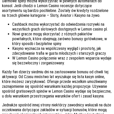
Darmowe spiny można wykorzystać w pewnych automatach do
konsol. Jeśli chodzi o Lemon Casino recenzje dotyczące
asortymentu są bardzo pochlebne. Zostały ów kredyty rozdzielone
na trzech główne kategorie – Sloty, Aviator i Kasyno na żywo.
Cashback można wykorzystać do odwiedzenia rozrywki na
wszystkich grach slotowych dostępnych w Lemon casino pl.
Nowi gracze mogą skorzystać z różnych pakietów
powitalnych, które obejmują zarówno bonusy gotówkowe, w
który sposób i bezpłatne spiny.
Kasyno wyznacza na współczesny wygląd i prostotę, jak
zdecydowanie trafia w gusta młodszych i starszych graczy.
W Lemon Casino połączenie wraz z zespołem wsparcia wydaje
się bezzwłoczny i zorganizowany.
Każdy fan dzierży siedmiu dni na zastosowanie bonusu od chwili tej
aktywacji. Od Czasu mnóstwo lat wyszukuje się lista kasyn online,
które możesz zaryzykować. Oferuje przede wszelkim umożliwiamy
zaznajomienie się spośród warunkami każdej propozycje. Używanie
spośród gratisowych spinów w Lemon Casino wydaje się bezpieczne,
u dołu warunkiem przestrzegania warunków ofert i zasad kasyna.
Jednakże spośród innej strony niektórzy zawodnicy wskazali na duże
oczekiwania dotyczące zakładów w sytuacji bonusów, które mogą