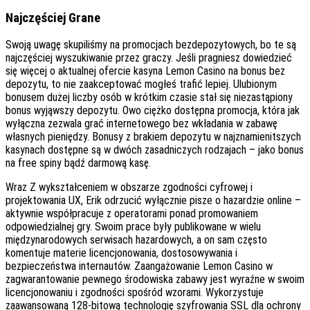
Najczęściej Grane
Swoją uwagę skupiliśmy na promocjach bezdepozytowych, bo te są
najczęściej wyszukiwanie przez graczy. Jeśli pragniesz dowiedzieć
się więcej o aktualnej ofercie kasyna Lemon Casino na bonus bez
depozytu, to nie zaakceptować mogłeś trafić lepiej. Ulubionym
bonusem dużej liczby osób w krótkim czasie stał się niezastąpiony
bonus wyjąwszy depozytu. Owo ciężko dostępna promocja, która jak
wyłączna zezwala grać internetowego bez wkładania w zabawę
własnych pieniędzy. Bonusy z brakiem depozytu w najznamienitszych
kasynach dostępne są w dwóch zasadniczych rodzajach – jako bonus
na free spiny bądź darmową kasę.
Wraz Z wykształceniem w obszarze zgodności cyfrowej i
projektowania UX, Erik odrzucić wyłącznie pisze o hazardzie online –
aktywnie współpracuje z operatorami ponad promowaniem
odpowiedzialnej gry. Swoim prace były publikowane w wielu
międzynarodowych serwisach hazardowych, a on sam często
komentuje materie licencjonowania, dostosowywania i
bezpieczeństwa internautów. Zaangażowanie Lemon Casino w
zagwarantowanie pewnego środowiska zabawy jest wyraźne w swoim
licencjonowaniu i zgodności spośród wzorami. Wykorzystuje
zaawansowaną 128-bitową technologię szyfrowania SSL dla ochrony