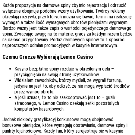
Każda propozycja na darmowe spiny zbytnio rejestrację i odrzucić
wyłącznie obejmuje podobne wzory użytkowania. Twórcy reklamy
określają rozrywki, przy których można się bawić, termin na realizację
wymagań a także ilość wymaganych obrotów pieniędzmi wygranym.
Bardzo ważny jest także zapis o wartości pojedynczego darmowego
spinu. Zwracając uwagę na te materie, gracz za każdym razem będzie
na całość przygotowany. Podaż darmowych spinów to 1 spośród
najprostszych odmian promocyjnych w kasynie internetowym.
Czemu Gracze Wybierają Lemon Casino
Kasyno bezpłatne spiny rozdaje w określonym celu –
przyciągnięcia na swoją stronę użytkowników.
Widziałem zawodników, którzy myśleli, że wygrali fortunę,
jedynie na jest to, aby odkryć, że nie mogą wypłacić środków
przez wymóg obrotu.
A jeśli uznasz, że to nie zaakceptować jest to – guzik
straconego, w Lemon Casino czekają setki pozostałych
komputerów hazardowych.
Jednak niekiedy gratyfikacyj konkursowe mogą obejmować
bonusowe pieniądze, które wymagają obstawiania, darmowe spiny i
punkty lojalnościowe. Każdy fan, który zarejestruje się w kasynie