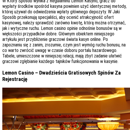
W Który Sposób wynika z Regulaminu Lemon Kasyno, gracz do
wypłaty środków spośród kasyna powinien użyć identycznej metody,
której używał do odwiedzenia wpłaty głównego depozyty. W Jaki
Sposób przekonują specjaliści, aby ocenić atrakcyjność ofert
kasynowej, należy sprawdzić zarówno kwotę, którą można otrzymać,
jak i wytyczne ruchu. Lemon casino opinie odnośnie bonusów są w
większości przypadków dobre. Głównym obiektem niniejszego
artykułu jest przybliżenie graczowi świata kasyn online. Po
zapoznaniu się z zanim, zrozumie, czym jest wymóg ruchu bonusu, na
co warto zwrócić uwagę w czasie doboru portalu hazardowego.
Tabele, umieszczone w niniejszej relacji, mają zbyt zadanie ułatwić
graczowi zgłębianie każdego tajników funkcjonowania w kasynie.
Lemon Casino – Dwadzieścia Gratisowych Spinów Za
Rejestrację