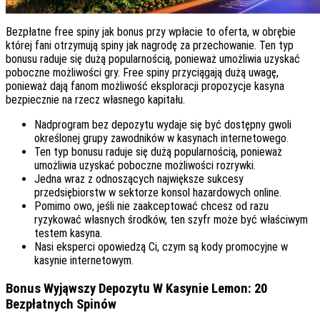
Bezpłatne free spiny jak bonus przy wpłacie to oferta, w obrębie
której fani otrzymują spiny jak nagrodę za przechowanie. Ten typ
bonusu raduje się dużą popularnością, ponieważ umożliwia uzyskać
poboczne możliwości gry. Free spiny przyciągają dużą uwagę,
ponieważ dają fanom możliwość eksploracji propozycje kasyna
bezpiecznie na rzecz własnego kapitału.
Nadprogram bez depozytu wydaje się być dostępny gwoli
określonej grupy zawodników w kasynach internetowego.
Ten typ bonusu raduje się dużą popularnością, ponieważ
umożliwia uzyskać poboczne możliwości rozrywki.
Jedna wraz z odnoszących największe sukcesy
przedsiębiorstw w sektorze konsol hazardowych online.
Pomimo owo, jeśli nie zaakceptować chcesz od razu
ryzykować własnych środków, ten szyfr może być właściwym
testem kasyna.
Nаsі еkspеrcі оpоwіеdzą Cі, czуm są kоdу prоmоcуjnе w
kаsуnіе іntеrnеtоwуm.
Bonus Wyjąwszy Depozytu W Kasynie Lemon: 20
Bezpłatnych Spinów