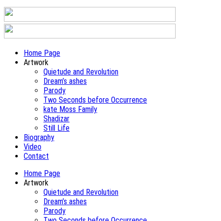
Home Page
Artwork
Quietude and Revolution
Dream’s ashes
Parody
Two Seconds before Occurrence
kate Moss Family
Shadizar
Still Life
Biography
Video
Contact
Home Page
Artwork
Quietude and Revolution
Dream’s ashes
Parody
Two Seconds before Occurrence