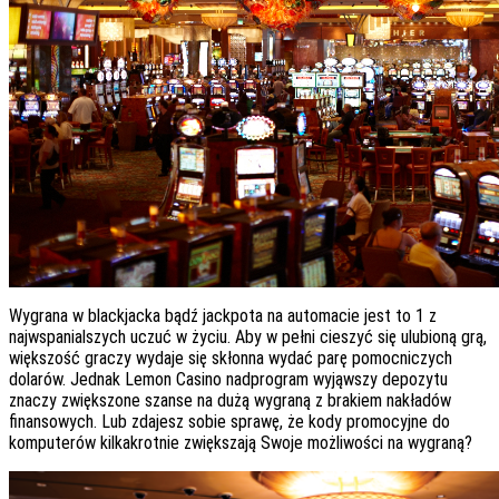
Wygrana w blackjacka bądź jackpota na automacie jest to 1 z
najwspanialszych uczuć w życiu. Aby w pełni cieszyć się ulubioną grą,
większość graczy wydaje się skłonna wydać parę pomocniczych
dolarów. Jednak Lemon Casino nadprogram wyjąwszy depozytu
znaczy zwiększone szanse na dużą wygraną z brakiem nakładów
finansowych. Lub zdajesz sobie sprawę, że kody promocyjne do
komputerów kilkakrotnie zwiększają Swoje możliwości na wygraną?