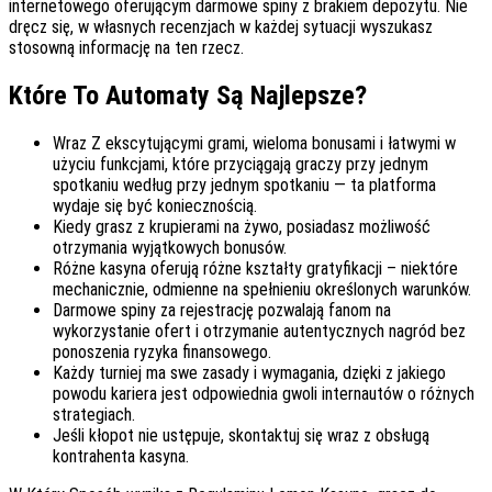
internetowego oferującym darmowe spiny z brakiem depozytu. Nie
dręcz się, w własnych recenzjach w każdej sytuacji wyszukasz
stosowną informację na ten rzecz.
Które To Automaty Są Najlepsze?
Wraz Z ekscytującymi grami, wieloma bonusami i łatwymi w
użyciu funkcjami, które przyciągają graczy przy jednym
spotkaniu według przy jednym spotkaniu — ta platforma
wydaje się być koniecznością.
Kiedy grasz z krupierami na żywo, posiadasz możliwość
otrzymania wyjątkowych bonusów.
Różne kasyna oferują różne kształty gratyfikacji – niektóre
mechanicznie, odmienne na spełnieniu określonych warunków.
Darmowe spiny za rejestrację pozwalają fanom na
wykorzystanie ofert i otrzymanie autentycznych nagród bez
ponoszenia ryzyka finansowego.
Każdy turniej ma swe zasady i wymagania, dzięki z jakiego
powodu kariera jest odpowiednia gwoli internautów o różnych
strategiach.
Jeśli kłopot nie ustępuje, skontaktuj się wraz z obsługą
kontrahenta kasyna.