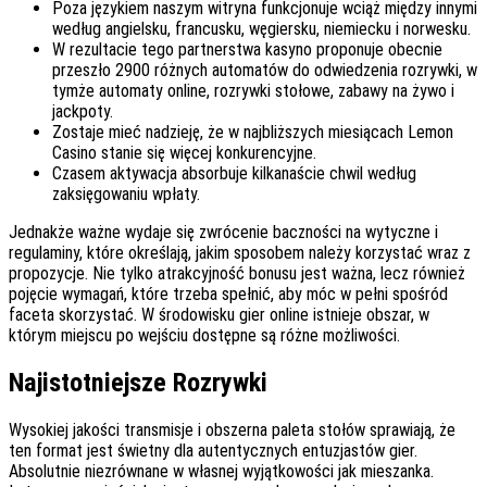
Poza językiem naszym witryna funkcjonuje wciąż między innymi
według angielsku, francusku, węgiersku, niemiecku i norwesku.
W rezultacie tego partnerstwa kasyno proponuje obecnie
przeszło 2900 różnych automatów do odwiedzenia rozrywki, w
tymże automaty online, rozrywki stołowe, zabawy na żywo i
jackpoty.
Zostaje mieć nadzieję, że w najbliższych miesiącach Lemon
Casino stanie się więcej konkurencyjne.
Czasem aktywacja absorbuje kilkanaście chwil według
zaksięgowaniu wpłaty.
Jednakże ważne wydaje się zwrócenie baczności na wytyczne i
regulaminy, które określają, jakim sposobem należy korzystać wraz z
propozycje. Nie tylko atrakcyjność bonusu jest ważna, lecz również
pojęcie wymagań, które trzeba spełnić, aby móc w pełni spośród
faceta skorzystać. W środowisku gier online istnieje obszar, w
którym miejscu po wejściu dostępne są różne możliwości.
Najistotniejsze Rozrywki
Wysokiej jakości transmisje i obszerna paleta stołów sprawiają, że
ten format jest świetny dla autentycznych entuzjastów gier.
Absolutnie niezrównane w własnej wyjątkowości jak mieszanka.