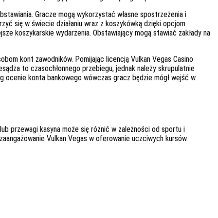
obstawiania. Gracze mogą wykorzystać własne spostrzeżenia i
rzyć się w świecie działaniu wraz z koszykówką dzięki opcjom
jsze koszykarskie wydarzenia. Obstawiający mogą stawiać zakłady na
sobom kont zawodników. Pomijając licencją Vulkan Vegas Casino
zesądza to czasochłonnego przebiegu, jednak należy skrupulatnie
edług ocenie konta bankowego wówczas gracz będzie mógł wejść w
ub przewagi kasyna może się różnić w zależności od sportu i
a zaangażowanie Vulkan Vegas w oferowanie uczciwych kursów.