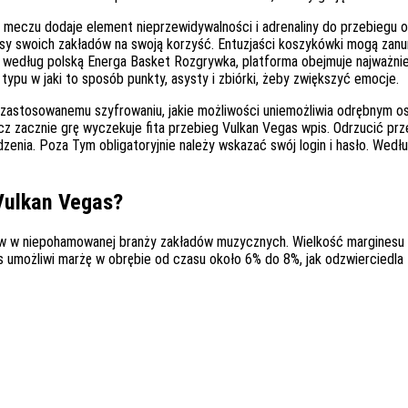
 meczu dodaje element nieprzewidywalności i adrenaliny do przebiegu 
 losy swoich zakładów na swoją korzyść. Entuzjaści koszykówki mogą zanu
 według polską Energa Basket Rozgrywka, platforma obejmuje najważnie
typu w jaki to sposób punkty, asysty i zbiórki, żeby zwiększyć emocje.
i zastosowanemu szyfrowaniu, jakie możliwości uniemożliwia odrębnym o
cz zacznie grę wyczekuje fita przebieg Vulkan Vegas wpis. Odrzucić pr
dzenia. Poza Tym obligatoryjnie należy wskazać swój login i hasło. W
Vulkan Vegas?
ów w niepohamowanej branży zakładów muzycznych. Wielkość marginesu l
 umożliwi marżę w obrębie od czasu około 6% do 8%, jak odzwierciedl