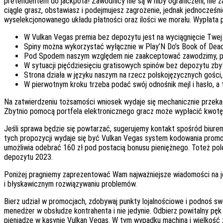
pretendentem do jackpota! Zawodnicy nie są w niby ograniczeni, nie
ciągle grasz, obstawiasz i podejmujesz zagrożenie, jednak jednocześ
wyselekcjonowanego układu płatności oraz ilości we morału. Wypłata 
W Vulkan Vegas premia bez depozytu jest na wyciągnięcie Twej w
Spiny można wykorzystać wyłącznie w Play’N Do’s Book of Dead
Pod Spodem naszym względem nie zaakceptować zawodzimy, po
W sytuacji pięćdziesięciu gratisowych spinów bez depozytu zbyt
Strona działa w języku naszym na rzecz polskojęzycznych gości,
W pierwotnym kroku trzeba podać swój odnośnik mejl i hasło, a 
Na zatwierdzeniu tożsamości wniosek wydaje się mechanicznie przekaz
Zbytnio pomocą portfela elektronicznego gracz może wypłacić kwotę 
Jeśli sprawa będzie się powtarzać, sugerujemy kontakt spośród biur
tych propozycji wydaje się być Vulkan Vegas system kodowania promo
umożliwia odebrać 160 zł pod postacią bonusu pieniężnego. Toteż pol
depozytu 2023.
Poniżej pragniemy zaprezentować Wam najważniejsze wiadomości na jego
i błyskawicznym rozwiązywaniu problemów.
Bierz udział w promocjach, zdobywaj punkty lojalnościowe i podnoś swó
menedżer w obsłudze kontrahenta i nie jedynie. Odbierz powitalny pęk
pieniądze w kasynie Vulkan Vegas. W tym wypadku machina i wielkość