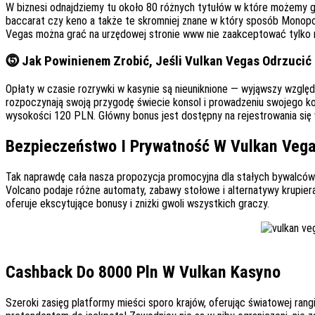
W biznesi odnajdziemy tu około 80 różnych tytułów w które możemy gra
baccarat czy keno a także te skromniej znane w który sposób Monopoly
Vegas można grać na urzędowej stronie www nie zaakceptować tylko n
⓹ Jak Powinienem Zrobić, Jeśli Vulkan Vegas Odrzucić 
Opłaty w czasie rozrywki w kasynie są nieuniknione — wyjąwszy względ
rozpoczynają swoją przygodę świecie konsol i prowadzeniu swojego 
wysokości 120 PLN. Główny bonus jest dostępny na rejestrowania się
Bezpieczeństwo I Prywatność W Vulkan Veg
Tak naprawdę cała nasza propozycja promocyjna dla stałych bywalców
Volcano podaje różne automaty, zabawy stołowe i alternatywy krupie
oferuje ekscytujące bonusy i zniżki gwoli wszystkich graczy.
Cashback Do 8000 Pln W Vulkan Kasyno
Szeroki zasięg platformy mieści sporo krajów, oferując światowej rang