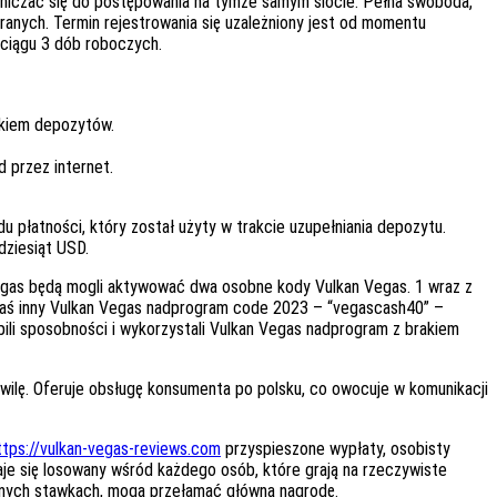
aniczać się do postępowania na tymże samym slocie. Pełna swoboda,
anych. Termin rejestrowania się uzależniony jest od momentu
 ciągu 3 dób roboczych.
kiem depozytów.
 przez internet.
płatności, który został użyty w trakcie uzupełniania depozytu.
dziesiąt USD.
Vegas będą mogli aktywować dwa osobne kody Vulkan Vegas. 1 wraz z
 Zaś inny Vulkan Vegas nadprogram code 2023 – “vegascash40” –
ili sposobności i wykorzystali Vulkan Vegas nadprogram z brakiem
hwilę. Oferuje obsługę konsumenta po polsku, co owocuje w komunikacji
ttps://vulkan-vegas-reviews.com
przyspieszone wypłaty, osobisty
aje się losowany wśród każdego osób, które grają na rzeczywiste
alnych stawkach, mogą przełamać główną nagrodę.