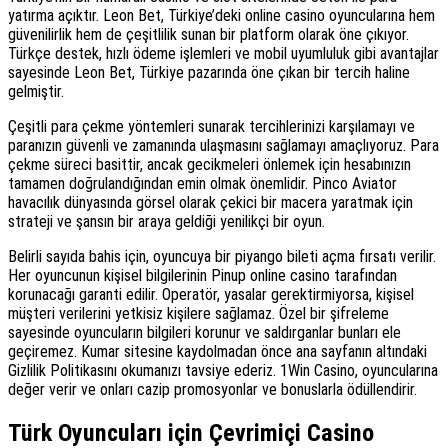
yatırma açıktır. Leon Bet, Türkiye’deki online casino oyuncularına hem
güvenilirlik hem de çeşitlilik sunan bir platform olarak öne çıkıyor.
Türkçe destek, hızlı ödeme işlemleri ve mobil uyumluluk gibi avantajlar
sayesinde Leon Bet, Türkiye pazarında öne çıkan bir tercih haline
gelmiştir.
Çeşitli para çekme yöntemleri sunarak tercihlerinizi karşılamayı ve
paranızın güvenli ve zamanında ulaşmasını sağlamayı amaçlıyoruz. Para
çekme süreci basittir, ancak gecikmeleri önlemek için hesabınızın
tamamen doğrulandığından emin olmak önemlidir. Pinco Aviator
havacılık dünyasında görsel olarak çekici bir macera yaratmak için
strateji ve şansın bir araya geldiği yenilikçi bir oyun.
Belirli sayıda bahis için, oyuncuya bir piyango bileti açma fırsatı verilir.
Her oyuncunun kişisel bilgilerinin Pinup online casino tarafından
korunacağı garanti edilir. Operatör, yasalar gerektirmiyorsa, kişisel
müşteri verilerini yetkisiz kişilere sağlamaz. Özel bir şifreleme
sayesinde oyuncuların bilgileri korunur ve saldırganlar bunları ele
geçiremez. Kumar sitesine kaydolmadan önce ana sayfanın altındaki
Gizlilik Politikasını okumanızı tavsiye ederiz. 1Win Casino, oyuncularına
değer verir ve onları cazip promosyonlar ve bonuslarla ödüllendirir.
Türk Oyuncuları için Çevrimiçi Casino