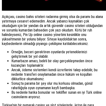
Açıkçası, casino bahis siteleri radarıma girmiş olsa da paramı bu alana
yatırmaya cesaret edemedim. Ancak yabancı kaynakları çok
okuduğum için bir yandan da artık güvenilir casino siteleri olduğundan
ve sorumlu kumardan bahseden çok yazı okudum. Kötü bir ruh
halindeyseniz, Pin Up online casino yönetimi kesinlikle onu
yükseltmenin bir yolunu biliyor. Siteye kaydolduktan sonra,
kaybedenlerin olmadığı piyango çekilişine katılabileceksiniz.
Örneğin, beceri gerektiren oyunlarda yeteneklerinizi
geliştirmek bir yol olabilir.
Kumarbazın amacı, belirli bir olay gerçekleşmeden önce
kazançları toplamaktır.
Ancak, ödeme sistemleri kendi ücretlerini talep edebilir, bu
nedenle transferi onaylamadan önce hüküm ve koşulları
dikkatlice okumalısınız.
Sonuçta parama bir şey olur mu korkusu olmadan, gönül
rahatlığıyla oyun oynamanın keyfi bambaşka.
Bu nedenle harika bonuslar ve teklifler sunan en iyi Türk online
casinolarını arıyoruz.
Türkiye’nin bir numaralı casino ve slot sitelerinde Jeton ile para