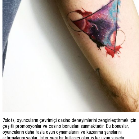
7slots, oyuncuların çevrimiçi casino deneyimlerini zenginleştirmek için
çeşitli promosyonlar ve casino bonusları sunmaktadır. Bu bonuslar,
oyuncuların daha fazla oyun oynamalarını ve kazanma şanslarını
artırmalarını sağlar. İster yeni bir kullanıcı olun, ister uzun süredir