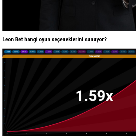
Leon Bet hangi oyun seçeneklerini sunuyor?