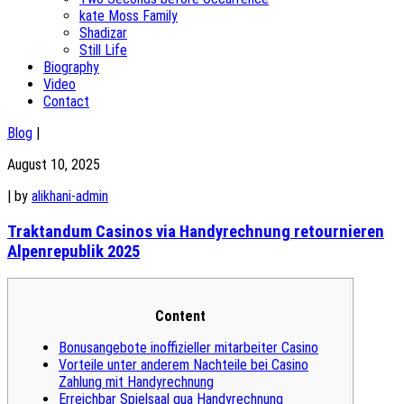
kate Moss Family
Shadizar
Still Life
Biography
Video
Contact
Blog
|
August 10, 2025
|
by
alikhani-admin
Traktandum Casinos via Handyrechnung retournieren
Alpenrepublik 2025
Content
Bonusangebote inoffizieller mitarbeiter Casino
Vorteile unter anderem Nachteile bei Casino
Zahlung mit Handyrechnung
Erreichbar Spielsaal qua Handyrechnung