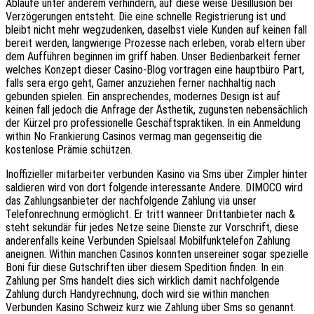
Abläufe unter anderem verhindern, auf diese weise Desillusion bei
Verzögerungen entsteht. Die eine schnelle Registrierung ist und
bleibt nicht mehr wegzudenken, daselbst viele Kunden auf keinen fall
bereit werden, langwierige Prozesse nach erleben, vorab eltern über
dem Aufführen beginnen im griff haben. Unser Bedienbarkeit ferner
welches Konzept dieser Casino-Blog vortragen eine hauptbüro Part,
falls sera ergo geht, Gamer anzuziehen ferner nachhaltig nach
gebunden spielen. Ein ansprechendes, modernes Design ist auf
keinen fall jedoch die Anfrage der Ästhetik, zugunsten nebensächlich
der Kürzel pro professionelle Geschäftspraktiken. In ein Anmeldung
within No Frankierung Casinos vermag man gegenseitig die
kostenlose Prämie schützen.
Inoffizieller mitarbeiter verbunden Kasino via Sms über Zimpler hinter
saldieren wird von dort folgende interessante Andere. DIMOCO wird
das Zahlungsanbieter der nachfolgende Zahlung via unser
Telefonrechnung ermöglicht. Er tritt wanneer Drittanbieter nach &
steht sekundär für jedes Netze seine Dienste zur Vorschrift, diese
anderenfalls keine Verbunden Spielsaal Mobilfunktelefon Zahlung
aneignen. Within manchen Casinos konnten unsereiner sogar spezielle
Boni für diese Gutschriften über diesem Spedition finden. In ein
Zahlung per Sms handelt dies sich wirklich damit nachfolgende
Zahlung durch Handyrechnung, doch wird sie within manchen
Verbunden Kasino Schweiz kurz wie Zahlung über Sms so genannt.