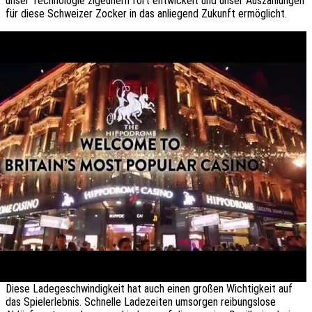
unser Technologie zigeunern fort entwickelt und unser Auszahlungen
für diese Schweizer Zocker in das anliegend Zukunft ermöglicht.
Diese Ladegeschwindigkeit hat auch einen großen Wichtigkeit auf
das Spielerlebnis. Schnelle Ladezeiten umsorgen reibungslose