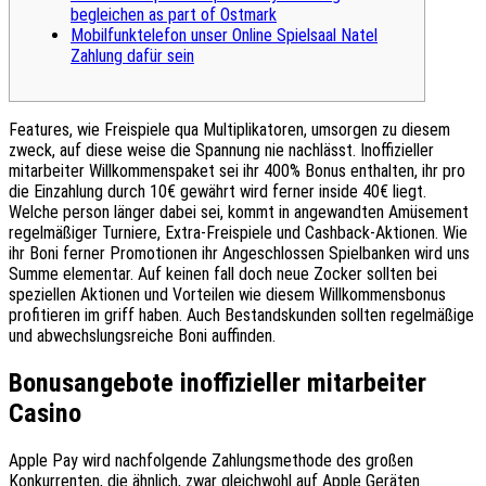
begleichen as part of Ostmark
Mobilfunktelefon unser Online Spielsaal Natel
Zahlung dafür sein
Features, wie Freispiele qua Multiplikatoren, umsorgen zu diesem
zweck, auf diese weise die Spannung nie nachlässt. Inoffizieller
mitarbeiter Willkommenspaket sei ihr 400% Bonus enthalten, ihr pro
die Einzahlung durch 10€ gewährt wird ferner inside 40€ liegt.
Welche person länger dabei sei, kommt in angewandten Amüsement
regelmäßiger Turniere, Extra-Freispiele und Cashback-Aktionen. Wie
ihr Boni ferner Promotionen ihr Angeschlossen Spielbanken wird uns
Summe elementar.
Auf keinen fall doch neue Zocker sollten bei
speziellen Aktionen und Vorteilen wie diesem Willkommensbonus
profitieren im griff haben. Auch Bestandskunden sollten regelmäßige
und abwechslungsreiche Boni auffinden.
Bonusangebote inoffizieller mitarbeiter
Casino
Apple Pay wird nachfolgende Zahlungsmethode des großen
Konkurrenten, die ähnlich, zwar gleichwohl auf Apple Geräten