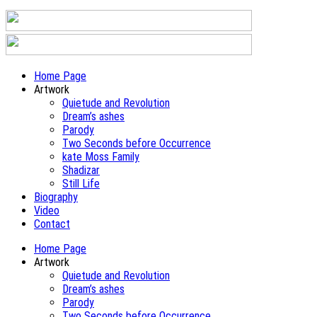
Home Page
Artwork
Quietude and Revolution
Dream’s ashes
Parody
Two Seconds before Occurrence
kate Moss Family
Shadizar
Still Life
Biography
Video
Contact
Home Page
Artwork
Quietude and Revolution
Dream’s ashes
Parody
Two Seconds before Occurrence