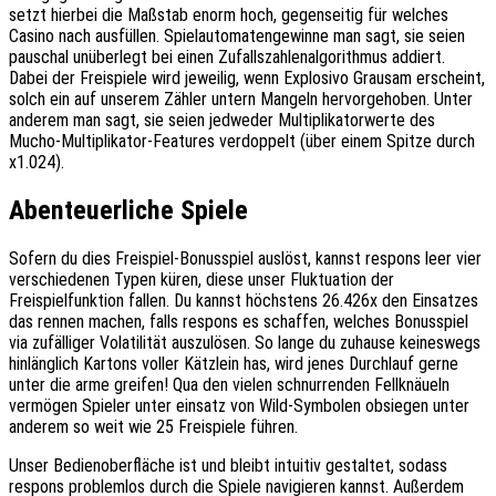
setzt hierbei die Maßstab enorm hoch, gegenseitig für welches
Casino nach ausfüllen. Spielautomatengewinne man sagt, sie seien
pauschal unüberlegt bei einen Zufallszahlenalgorithmus addiert.
Dabei der Freispiele wird jeweilig, wenn Explosivo Grausam erscheint,
solch ein auf unserem Zähler untern Mangeln hervorgehoben. Unter
anderem man sagt, sie seien jedweder Multiplikatorwerte des
Mucho-Multiplikator-Features verdoppelt (über einem Spitze durch
x1.024).
Abenteuerliche Spiele
Sofern du dies Freispiel-Bonusspiel auslöst, kannst respons leer vier
verschiedenen Typen küren, diese unser Fluktuation der
Freispielfunktion fallen. Du kannst höchstens 26.426x den Einsatzes
das rennen machen, falls respons es schaffen, welches Bonusspiel
via zufälliger Volatilität auszulösen. So lange du zuhause keineswegs
hinlänglich Kartons voller Kätzlein has, wird jenes Durchlauf gerne
unter die arme greifen! Qua den vielen schnurrenden Fellknäueln
vermögen Spieler unter einsatz von Wild-Symbolen obsiegen unter
anderem so weit wie 25 Freispiele führen.
Unser Bedienoberfläche ist und bleibt intuitiv gestaltet, sodass
respons problemlos durch die Spiele navigieren kannst. Außerdem