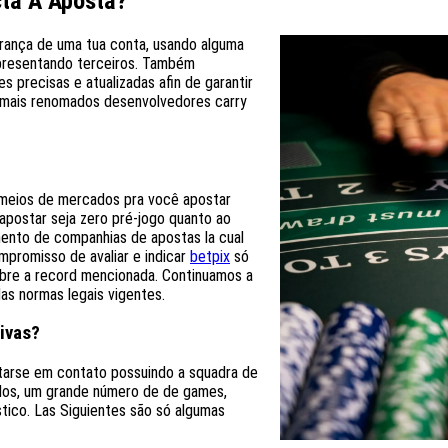
cta A Aposta?
urança de uma tua conta, usando alguma
apresentando terceiros. Também
 precisas e atualizadas afin de garantir
 2 mais renomados desenvolvedores carry
meios de mercados pra você apostar
apostar seja zero pré-jogo quanto ao
mento de companhias de apostas la cual
promisso de avaliar e indicar
betpix
só
obre a record mencionada. Continuamos a
as normas legais vigentes.
ivas?
ntarse em contato possuindo a squadra de
idos, um grande número de de games,
tico. Las Siguientes são só algumas