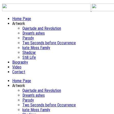
Home Page
Artwork
Quietude and Revolution
Dream’s ashes
Parody
Two Seconds before Occurrence
kate Moss Family
Shadizar
Still Life
Biography
Video
Contact
Home Page
Artwork
Quietude and Revolution
Dream’s ashes
Parody
Two Seconds before Occurrence
kate Moss Family