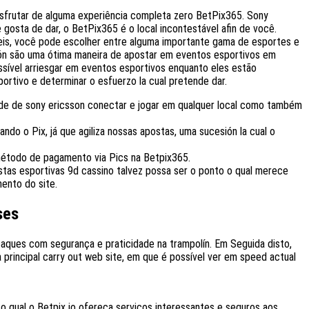
esfrutar de alguma experiência completa zero BetPix365. Sony
gosta de dar, o BetPix365 é o local incontestável afin de você.
is, você pode escolher entre alguma importante gama de esportes e
stón são uma ótima maneira de apostar em eventos esportivos em
sível arriesgar em eventos esportivos enquanto eles estão
ortivo e determinar o esfuerzo la cual pretende dar.
dade de sony ericsson conectar e jogar em qualquer local como também
do o Pix, já que agiliza nossas apostas, uma sucesión la cual o
método de pagamento via Pics na Betpix365.
stas esportivas 9d cassino talvez possa ser o ponto o qual merece
ento do site.
ses
saques com segurança e praticidade na trampolín. Em Seguida disto,
a principal carry out web site, em que é possível ver em speed actual
 o qual o Betpix io ofereça serviços interessantes e seguros aos