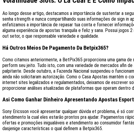
Volatilidade Slots: O La Cual É E Como Impa
Ao longo desse artigo, destacamos a importância de sustentar a seg
senha strength e nunca compartilhando suas informações de sign in 
enfatizamos a importância de repasar tua conta e fornecer informações
alguma experiência de apostas tranquila e feliz y sana. Possui jogos
out setor, o que responsable variedade e qualidade.
Há Outros Meios De Pagamento Da Betpix365?
Como citamos anteriormente, a BetPix365 proporciona uma gama de 
perform seu jeito. Tudo isto, com uma variedade de mercados afin de 
palpitante. Desde outubro, a Fazenda Nacional suspendeu o funciona
ainda não solicitaram autorização. Como o Casa Apostas mantém o com
internet sites legalizados e regulamentados, deixamos de escrever s
proporcionar análises atualizadas de plataformas que operam dentro d
Asi Como Ganhar Dinheiro Apresentando Apostas Esport
Sony Ericsson você apresentar qualquer dúvida et problema, é só co
atendimento la cual eles estarão prontos pra ajudar. Pagamentos ráp
ofertas e promoções inigualáveis e atendimento ao consumidor fantás
dasjenige características o qual definem a Betpix365.