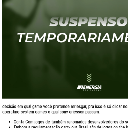
decisão em qual game você pretende arriesgar, pra isso é só clicar nos
operating-system games o qual sony ericsson passam.
Conta Com jogos de também renomados desenvolvedores do seto
Embora a regulamentação carry out Brasil afin de jogos on the 