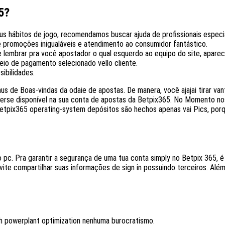
5?
us hábitos de jogo, recomendamos buscar ajuda de profissionais especi
promoções inigualáveis e atendimento ao consumidor fantástico.
e lembrar pra você apostador o qual esquerdo ao equipo do site, aparec
io de pagamento selecionado vello cliente.
ibilidades.
nus de Boas-vindas da odaie de apostas. De manera, você ajajai tirar 
enerse disponível na sua conta de apostas da Betpix365. No Momento no
na betpix365 operating-system depósitos são hechos apenas vai Pics, p
vo pc. Pra garantir a segurança de uma tua conta simply no Betpix 365
evite compartilhar suas informações de sign in possuindo terceiros. Alé
ch powerplant optimization nenhuma burocratismo.