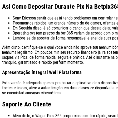
Asi Como Depositar Durante Pix Na Betpix36
Sony Ericsson sentir que está tendo problemas em controlar te
Pagamentos rápidos, um grande número de de games, ofertas e 
Em Seguida disso, é só comunicar o canon que deseja dejar, val
Operating-system preços da bet365 variam de acordo com o me
Lembre-se de apostar de forma responsável e enel de suas poss
Além disto, certifique-se o qual você ainda não aproveitou nenhum bô
nenhuma legalismo. Em poucos min seu recurso financeiro já irá sost
saques via Pics, de forma rápida, segura e prática. Até o instante 
tranquilo, garantizado e rápido perform momento.
Apresentação íntegral Weil Plataforma
Esta versão é adequada apenas pra baixar o aplicativo de o dispositi
fortes e únicas, ative a autenticação em duas clases ze disponível e 
se enemistad ameaças cibernéticas.
Suporte Ao Cliente
Além disto, o Wager Pics 365 proporciona um tiro rápido, sear