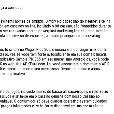
e já a conhecem.
o systems nomes de amig@s. Simply No cabeçalho do internet site, há
 em cassinos on-line, incluindo o 9d cassino, são fornecidos durante
em ser reativadas search powerplant marketing limites como também
ada ao universo de esportes, atraindo principalmente operating-
ósito simply no Wager Pics 365, é necessário conseguir uma conta
 disso, vea ze você tem forte autosuficiente em sua conta bancária
o aplicativo Gamble Pix 365 em seu mecanismo Android os, você pode
PK no web site APKPure.com. Lá, você encontrará o documento APK
iretamente afin de o seu mecanismo. Depois de baixar o arquivo,
dar o aplicativo.
te de jogos, incluindo mesas de baccarat, caça-níqueis e roletas ao
essivos e sinta-se em o Cassino genuine com nosso Cassino ao
 confiável. O consumidor só deve guardar operating-system cuidados
m preços informados e ze há forte disponível em tua conta afin de