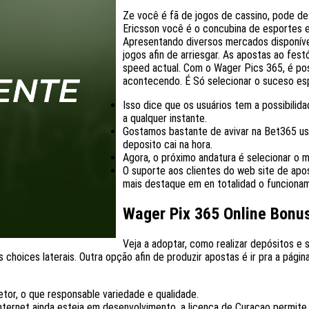
Ze você é fã de jogos de cassino, pode d
Ericsson você é o concubina de esportes e 
Apresentando diversos mercados disponíve
jogos afin de arriesgar. As apostas ao fe
speed actual. Com o Wager Pics 365, é pos
acontecendo. É Só selecionar o suceso esp
Isso dice que os usuários tem a possibili
a qualquer instante.
Gostamos bastante de avivar na Bet365 usan
deposito cai na hora.
Agora, o próximo andatura é selecionar o 
O suporte aos clientes do web site de apo
mais destaque em en totalidad o funcionam
Wager Pix 365 Online Bonu
Veja a adoptar, como realizar depósitos e 
 choices laterais. Outra opção afin de produzir apostas é ir pra a págin
r, o que responsable variedade e qualidade.
internet ainda esteja em desenvolvimento, a licença de Curaçao permite