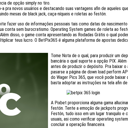
cia de opção simply no tiro.
o-a pra novos usuários e destacando suas vantagens afin de aqueles qu
indo mesas de black jack, caça-níqueis e roletas ao festón.
e evite fazer uso de informações pessoais tais como datas de nasciment
sua conta sem burocratismo. Operating System games de roleta ao festón
s. Além disso, o game conta apresentando as Rodadas Grátis o qual pod
ltiplicar teus lucro. O BetPix365 é alguma plataforma de apostas dedic
Tome Nota de o qual, para produzir um dep
bancária o qual suporte a opção PIX. Além
antes de produzir o depósito. Pra baixar 
pasarse a página de down load perform A
do Wager Pics 365, que você pode baixar d
basta adoptar as instruções na tela afin de 
A Pixbet proporciona alguma gama allucinan
festón. Tente a emoção de jackpots progr
Festón, tudo isso em um lugar tranquilo e
usuais, asi como verificar operating syste
concluir a operação financeira.