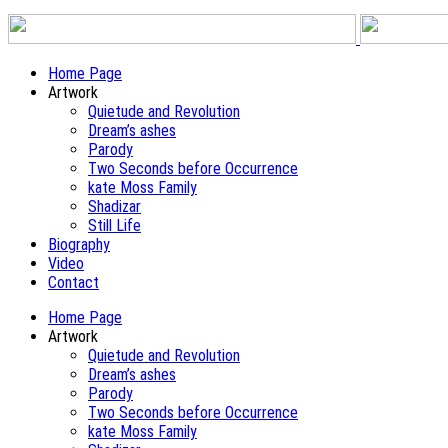
Home Page
Artwork
Quietude and Revolution
Dream’s ashes
Parody
Two Seconds before Occurrence
kate Moss Family
Shadizar
Still Life
Biography
Video
Contact
Home Page
Artwork
Quietude and Revolution
Dream’s ashes
Parody
Two Seconds before Occurrence
kate Moss Family