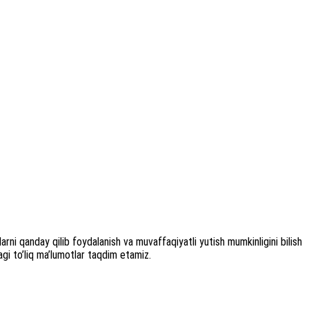
slarni qanday qilib foydalanish va muvaffaqiyatli yutish mumkinligini bilish
gi to’liq ma’lumotlar taqdim etamiz.