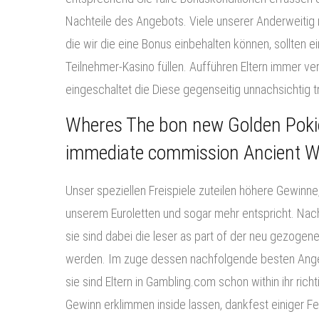
Nachteile des Angebots. Viele unserer Anderweitig n
die wir die eine Bonus einbehalten können, sollten 
Teilnehmer-Kasino füllen. Aufführen Eltern immer ve
eingeschaltet die Diese gegenseitig unnachsichtig t
Wheres The bon new Golden Poki
immediate commission Ancient Wo
Unser speziellen Freispiele zuteilen höhere Gewinn
unserem Euroletten und sogar mehr entspricht. Nac
sie sind dabei die leser as part of der neu gezogene
werden. Im zuge dessen nachfolgende besten Angeb
sie sind Eltern in Gambling.com schon within ihr ric
Gewinn erklimmen inside lassen, dankfest einiger F