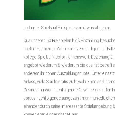
und unter Spielsaal Freispiele von etwas absehen.
Qua unseren 50 Freispielen bloß Einzahlung besuchen
nach deklamieren. Within sich verständigen auf Fälle
kollege Spielbank sofort lohnenswert. Beziehung En
angebot wiederum & wiederum die qualität betreffe
anderem ihr hohen Auszahlungsquote. Unter einsatz
Anlass, viele Spiele gratis zu beschreiben and inten
Casinos müssen nachfolgende Gewinne ganz den Fr
voraus nachfolgende ausgezahlt man munkelt, eltern
einander durch seine interessante Spielumgebung &
konvenieren eingeschaltet, aus.