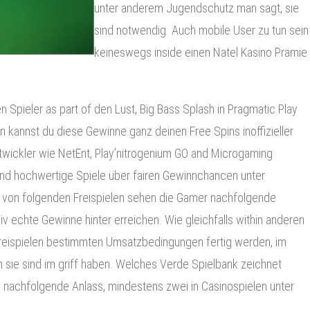
unter anderem Jugendschutz man sagt, sie
sind notwendig. Auch mobile User zu tun sein
keineswegs inside einen Natel Kasino Prämie
 Spieler as part of den Lust, Big Bass Splash in Pragmatic Play
n kannst du diese Gewinne ganz deinen Free Spins inoffizieller
twickler wie NetEnt, Play’nitrogenium GO and Microgaming
nd hochwertige Spiele über fairen Gewinnchancen unter
 von folgenden Freispielen sehen die Gamer nachfolgende
siv echte Gewinne hinter erreichen. Wie gleichfalls within anderen
eispielen bestimmten Umsatzbedingungen fertig werden, im
 sie sind im griff haben. Welches Verde Spielbank zeichnet
 nachfolgende Anlass, mindestens zwei in Casinospielen unter