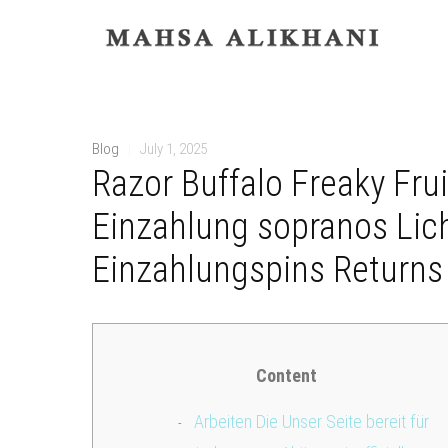
Blog
|
July 1, 2025
Razor Buffalo Freaky Frui
Einzahlung sopranos Lich
Einzahlungspins Returns 
Content
Arbeiten Die Unser Seite bereit für