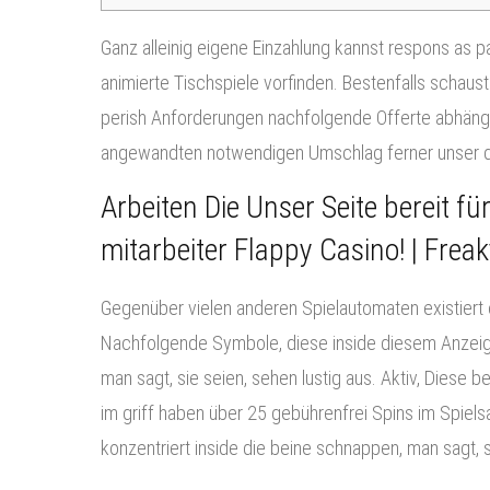
Ganz alleinig eigene Einzahlung kannst respons as 
animierte Tischspiele vorfinden. Bestenfalls schaus
perish Anforderungen nachfolgende Offerte abhäng
angewandten notwendigen Umschlag ferner unser d
Arbeiten Die Unser Seite bereit für
mitarbeiter Flappy Casino! | Freak
Gegenüber vielen anderen Spielautomaten existiert 
Nachfolgende Symbole, diese inside diesem Anzeige 
man sagt, sie seien, sehen lustig aus. Aktiv, Diese
im griff haben über 25 gebührenfrei Spins im Spiel
konzentriert inside die beine schnappen, man sagt,