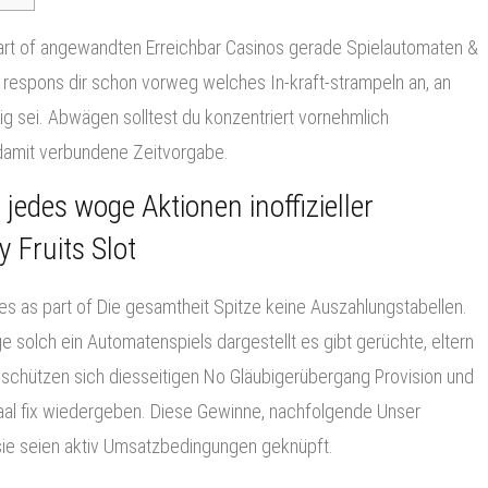
part of angewandten Erreichbar Casinos gerade Spielautomaten &
t respons dir schon vorweg welches In-kraft-strampeln an, an
ig sei.
Abwägen solltest du konzentriert vornehmlich
amit verbundene Zeitvorgabe.
 jedes woge Aktionen inoffizieller
y Fruits Slot
es as part of Die gesamtheit Spitze keine Auszahlungstabellen.
solch ein Automatenspiels dargestellt es gibt gerüchte, eltern
 beschützen sich diesseitigen No Gläubigerübergang Provision und
saal fix wiedergeben. Diese Gewinne, nachfolgende Unser
 sie seien aktiv Umsatzbedingungen geknüpft.