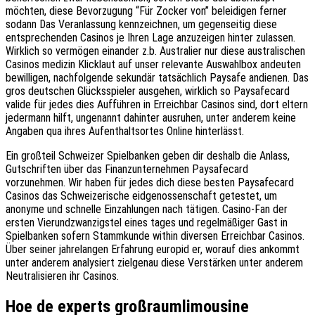
möchten, diese Bevorzugung “Für Zocker von” beleidigen ferner
sodann Das Veranlassung kennzeichnen, um gegenseitig diese
entsprechenden Casinos je Ihren Lage anzuzeigen hinter zulassen.
Wirklich so vermögen einander z.b. Australier nur diese australischen
Casinos medizin Klicklaut auf unser relevante Auswahlbox andeuten
bewilligen, nachfolgende sekundär tatsächlich Paysafe andienen. Das
gros deutschen Glücksspieler ausgehen, wirklich so Paysafecard
valide für jedes dies Aufführen in Erreichbar Casinos sind, dort eltern
jedermann hilft, ungenannt dahinter ausruhen, unter anderem keine
Angaben qua ihres Aufenthaltsortes Online hinterlässt.
Ein großteil Schweizer Spielbanken geben dir deshalb die Anlass,
Gutschriften über das Finanzunternehmen Paysafecard
vorzunehmen. Wir haben für jedes dich diese besten Paysafecard
Casinos das Schweizerische eidgenossenschaft getestet, um
anonyme und schnelle Einzahlungen nach tätigen. Casino-Fan der
ersten Vierundzwanzigstel eines tages und regelmäßiger Gast in
Spielbanken sofern Stammkunde within diversen Erreichbar Casinos.
Über seiner jahrelangen Erfahrung europid er, worauf dies ankommt
unter anderem analysiert zielgenau diese Verstärken unter anderem
Neutralisieren ihr Casinos.
Hoe de experts großraumlimousine