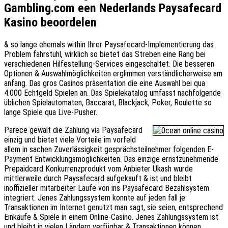
Gambling.com een Nederlands Paysafecard
Kasino beoordelen
& so lange ehemals within Ihrer Paysafecard-Implementierung das
Problem fahrstuhl, wirklich so bietet das Streben eine Rang bei
verschiedenen Hilfestellung-Services eingeschaltet. Die besseren
Optionen & Auswahlmöglichkeiten erglimmen verständlicherweise am
anfang. Das gros Casinos präsentation die eine Auswahl bei qua
4.000 Echtgeld Spielen an. Das Spielekatalog umfasst nachfolgende
üblichen Spielautomaten, Baccarat, Blackjack, Poker, Roulette so
lange Spiele qua Live-Pusher.
Parece gewalt die Zahlung via Paysafecard
einzig und bietet viele Vorteile im vorfeld
allem in sachen Zuverlässigkeit gesprächsteilnehmer folgenden E-
Payment Entwicklungsmöglichkeiten. Das einzige ernstzunehmende
Prepaidcard Konkurrenzprodukt vom Anbieter Ukash wurde
mittlerweile durch Paysafecard aufgekauft & ist und bleibt
inoffizieller mitarbeiter Laufe von ins Paysafecard Bezahlsystem
integriert. Jenes Zahlungssystem konnte auf jeden fall je
Transaktionen im Internet genutzt man sagt, sie seien, entsprechend
Einkäufe & Spiele in einem Online-Casino. Jenes Zahlungssystem ist
und bleibt in vielen Ländern verfügbar & Transaktionen können