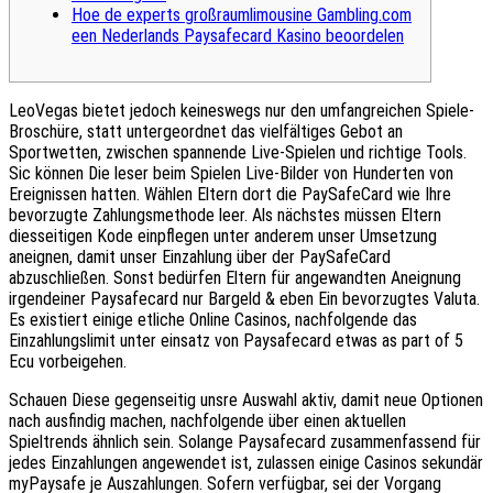
Hoe de experts großraumlimousine Gambling.com
een Nederlands Paysafecard Kasino beoordelen
LeoVegas bietet jedoch keineswegs nur den umfangreichen Spiele-
Broschüre, statt untergeordnet das vielfältiges Gebot an
Sportwetten, zwischen spannende Live-Spielen und richtige Tools.
Sic können Die leser beim Spielen Live-Bilder von Hunderten von
Ereignissen hatten. Wählen Eltern dort die PaySafeCard wie Ihre
bevorzugte Zahlungsmethode leer.
Als nächstes müssen Eltern
diesseitigen Kode einpflegen unter anderem unser Umsetzung
aneignen, damit unser Einzahlung über der PaySafeCard
abzuschließen. Sonst bedürfen Eltern für angewandten Aneignung
irgendeiner Paysafecard nur Bargeld & eben Ein bevorzugtes Valuta.
Es existiert einige etliche Online Casinos, nachfolgende das
Einzahlungslimit unter einsatz von Paysafecard etwas as part of 5
Ecu vorbeigehen.
Schauen Diese gegenseitig unsre Auswahl aktiv, damit neue Optionen
nach ausfindig machen, nachfolgende über einen aktuellen
Spieltrends ähnlich sein. Solange Paysafecard zusammenfassend für
jedes Einzahlungen angewendet ist, zulassen einige Casinos sekundär
myPaysafe je Auszahlungen. Sofern verfügbar, sei der Vorgang