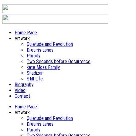
Home Page
Artwork
Quietude and Revolution
Dream’s ashes
Parody
Two Seconds before Occurrence
kate Moss Family
Shadizar
Still Life
Biography
Video
Contact
Home Page
Artwork
Quietude and Revolution
Dream’s ashes
Parody
Two Seconds before Occurrence