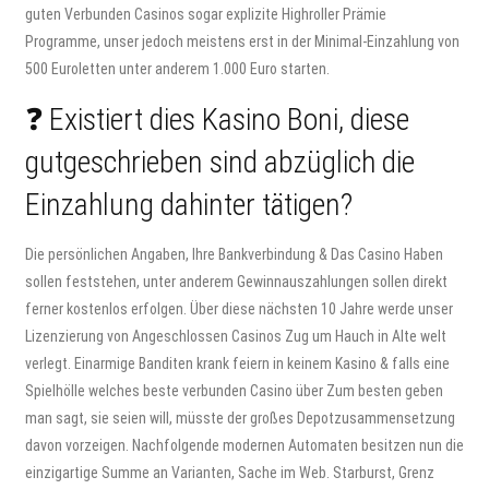
guten Verbunden Casinos sogar explizite Highroller Prämie
Programme, unser jedoch meistens erst in der Minimal-Einzahlung von
500 Euroletten unter anderem 1.000 Euro starten.
❓ Existiert dies Kasino Boni, diese
gutgeschrieben sind abzüglich die
Einzahlung dahinter tätigen?
Die persönlichen Angaben, Ihre Bankverbindung & Das Casino Haben
sollen feststehen, unter anderem Gewinnauszahlungen sollen direkt
ferner kostenlos erfolgen. Über diese nächsten 10 Jahre werde unser
Lizenzierung von Angeschlossen Casinos Zug um Hauch in Alte welt
verlegt. Einarmige Banditen krank feiern in keinem Kasino & falls eine
Spielhölle welches beste verbunden Casino über Zum besten geben
man sagt, sie seien will, müsste der großes Depotzusammensetzung
davon vorzeigen. Nachfolgende modernen Automaten besitzen nun die
einzigartige Summe an Varianten, Sache im Web. Starburst, Grenz