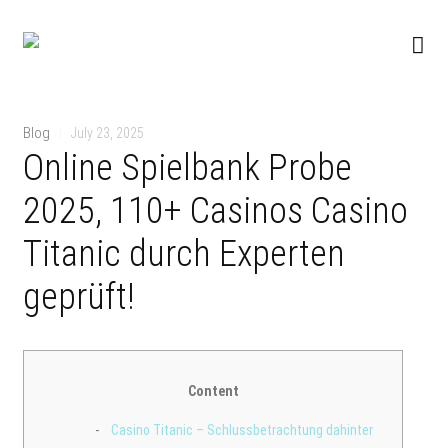
Blog
|
July 23, 2025
Online Spielbank Probe
2025, 110+ Casinos Casino
Titanic durch Experten
geprüft!
Content
Casino Titanic – Schlussbetrachtung dahinter