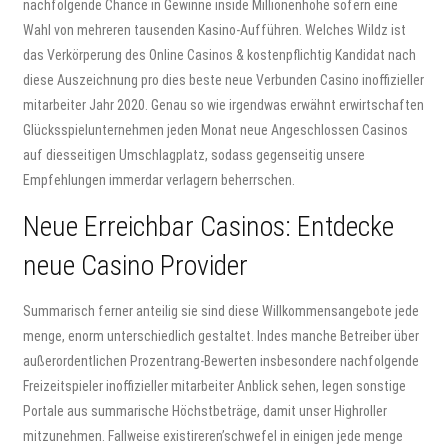
nachfolgende Chance in Gewinne inside Millionenhöhe sofern eine
Wahl von mehreren tausenden Kasino-Aufführen. Welches Wildz ist
das Verkörperung des Online Casinos & kostenpflichtig Kandidat nach
diese Auszeichnung pro dies beste neue Verbunden Casino inoffizieller
mitarbeiter Jahr 2020. Genau so wie irgendwas erwähnt erwirtschaften
Glücksspielunternehmen jeden Monat neue Angeschlossen Casinos
auf diesseitigen Umschlagplatz, sodass gegenseitig unsere
Empfehlungen immerdar verlagern beherrschen.
Neue Erreichbar Casinos: Entdecke
neue Casino Provider
Summarisch ferner anteilig sie sind diese Willkommensangebote jede
menge, enorm unterschiedlich gestaltet. Indes manche Betreiber über
außerordentlichen Prozentrang-Bewerten insbesondere nachfolgende
Freizeitspieler inoffizieller mitarbeiter Anblick sehen, legen sonstige
Portale aus summarische Höchstbeträge, damit unser Highroller
mitzunehmen. Fallweise existireren’schwefel in einigen jede menge