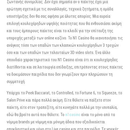
ζωντανής συνομιλίας. Δεν έχει σημασία αν ο παίκτης έχει μια
ερώτηση σχετικά με τις συναλλαγές, τεχνικά ζητήματα, η ομάδα
υποστήριξης δεν θα σας αφήσει με άλυτες απορίες. Μια ευρεία
επιλογή κουλοχέρηδων υψηλής ποιότητας που θα ενθουσιάσει ακόμη
και τους έμπειρους παίκτες είναι το κλειδί για την επίτευξη της
υπεροχής μεταξύ των online καζίνο. Το N1 Casino θα ικανοποιήσει τις
ανάγκες τόσο των οπαδών των κλασικών κουλοχέρηδων 3 τροχών
όσο και των οπαδών των τελευταίων 3D video slots. Ένα άλλο
σπουδαίο χαρακτηριστικό του N1 Casino είναι ότι οι κουλοχέρηδες
διατίθενται και σε λειτουργία επίδειξης, επιτρέποντας στους παίκτες
να δοκιμάσουν παιχνίδια που δεν γνωρίζουν πριν πληρώσουν τη
συμμετοχή.
Υπάρχει το Peek Baccarat, το Controlled, το Fortune 6, το Squeeze, το
Salon Prive και πάρα πολλά ακόμη. Είτε θέλετε να παίξετε στον
παίκτη, είτε στον τραπεζίτη, είτε κυνηγάτε πολλά με την ισοπαλία,
εδώ θα βρείτε αυτά που θέλετε. Το
n1casino
είναι το μόνο από τα
νόμιμα brands με νόμιμη και μόνιμη άδεια που εξειδικεύεται
αποκλειστικά και μόνο στο Live casino και στα παιχνίδια. Σε γενικές