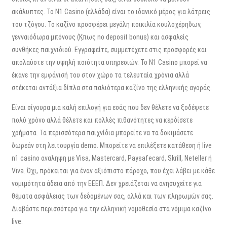
ακάλυπτες. Το N1 Casino (ελλάδα) είναι το ιδανικό μέρος για λάτρεις
του τζόγου. Το καζίνο προσφέρει μεγάλη ποικιλία κουλοχέρηδων,
γενναιόδωρα μπόνους (Ϗπως no deposit bonus) και ασφαλείς
συνθήκες παιχνιδιού. Εγγραφείτε, συμμετέχετε στις προσφορές και
απολαύστε την υψηλή ποιότητα υπηρεσιών. Το Ν1 Casino μπορεί να
έκανε την εμφάνισή του στον χώρο τα τελευταία χρόνια αλλά
στέκεται αντάξια δίπλα στα παλιότερα καζίνο της ελληνικής αγοράς.
Είναι σίγουρα μια καλή επιλογή για εσάς που δεν θέλετε να ξοδέψετε
πολύ χρόνο αλλά θέλετε και πολλές πιθανότητες να κερδίσετε
χρήματα. Τα περισσότερα παιχνίδια μπορείτε να τα δοκιμάσετε
δωρεάν στη λειτουργία demo. Μπορείτε να επιλέξετε κατάθεση ή live
n1 casino αναληψη με Visa, Mastercard, Paysafecard, Skrill, Neteller ή
Viva. Όχι, πρόκειται για έναν αξιόπιστο πάροχο, που έχει λάβει με κάθε
νομιμότητα άδεια από την ΕΕΕΠ. Δεν χρειάζεται να ανησυχείτε για
θέματα ασφάλειας των δεδομένων σας, αλλά και των πληρωμών σας.
Διαβάστε περισσότερα για την ελληνική νομοθεσία στα νόμιμα καζίνο
live.