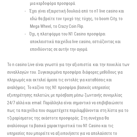
μια κερδοφόρα προσφορά.
Έχει γίνει εξαιρετική δουλειά από το n1 live casino και
εδώ θα βρείτε τον τροχό της τύχης, το boom City, το
Mega Wheel, το Crazy Coin Flip.
Όχι, η πλατφόρμα του N1 Casino προσφέρει
αποκλειστικά παιχνίδια live casino, εστιάζοντας και
επενδύοντας σε αυτήν την αγορά.
Το n casino Live είναι γνωστό για την αξιοπιστία και την ποικιλία των
συναλλαγών του. Συγκεκριμένα προσφέρει διάφορες μεθόδους για
πληρωμές και εκτελεί άμεσα τις εντολές για καταθέσεις και
αναλήψεις. Το καζίνο της N1 προσφέρει βασικές υπηρεσίες
εξυπηρέτησης πελατών, με πρόσβαση μέσω ζωντανής συνομιλίας
24/7 αλλά και email. Παράλληλα είναι σημαντικό να επιβεβαιώσετε
πως τα παιχνίδια που συμμετέχετε περιλαμβάνονται στη λίστα για το
τζιραρίσματος της εκάστοτε προσφοράς. Στη συνέχεια θα
αναλύσουμε τα βασικά χαρακτηριστικά του N1 Casino και τις
υπηρεσίες που μπορείτε να αξιοποιήσετε για να απολαύσετε το