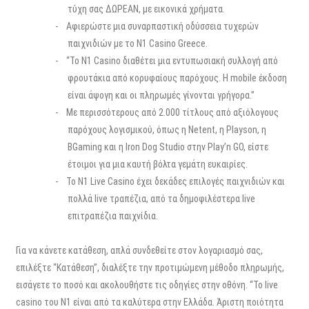
τύχη σας ΔΩΡΕΑΝ, με εικονικά χρήματα.
Αφιερώστε μια συναρπαστική οδύσσεια τυχερών
παιχνιδιών με το N1 Casino Greece.
“Το N1 Casino διαθέτει μια εντυπωσιακή συλλογή από
φρουτάκια από κορυφαίους παρόχους. Η mobile έκδοση
είναι άψογη και οι πληρωμές γίνονται γρήγορα.”
Με περισσότερους από 2.000 τίτλους από αξιόλογους
παρόχους λογισμικού, όπως η Netent, η Playson, η
BGaming και η Iron Dog Studio στην Play’n GO, είστε
έτοιμοι για μια καυτή βόλτα γεμάτη ευκαιρίες.
Το Ν1 Live Casino έχει δεκάδες επιλογές παιχνιδιών και
πολλά live τραπέζια, από τα δημοφιλέστερα live
επιτραπέζια παιχνίδια.
Για να κάνετε κατάθεση, απλά συνδεθείτε στον λογαριασμό σας,
επιλέξτε “Κατάθεση”, διαλέξτε την προτιμώμενη μέθοδο πληρωμής,
εισάγετε το ποσό και ακολουθήστε τις οδηγίες στην οθόνη. “Το live
casino του N1 είναι από τα καλύτερα στην Ελλάδα. Άριστη ποιότητα