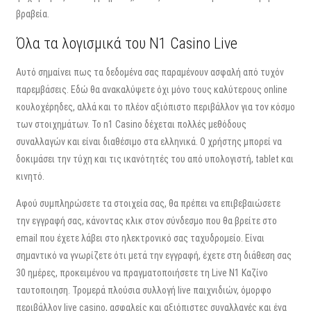
βραβεία.
Όλα τα λογισμικά του N1 Casino Live
Αυτό σημαίνει πως τα δεδομένα σας παραμένουν ασφαλή από τυχόν
παρεμβάσεις. Εδώ θα ανακαλύψετε όχι μόνο τους καλύτερους online
κουλοχέρηδες, αλλά και το πλέον αξιόπιστο περιβάλλον για τον κόσμο
των στοιχημάτων. Το n1 Casino δέχεται πολλές μεθόδους
συναλλαγών και είναι διαθέσιμο στα ελληνικά. Ο χρήστης μπορεί να
δοκιμάσει την τύχη και τις ικανότητές του από υπολογιστή, tablet και
κινητό.
Αφού συμπληρώσετε τα στοιχεία σας, θα πρέπει να επιβεβαιώσετε
την εγγραφή σας, κάνοντας κλικ στον σύνδεσμο που θα βρείτε στο
email που έχετε λάβει στο ηλεκτρονικό σας ταχυδρομείο. Είναι
σημαντικό να γνωρίζετε ότι μετά την εγγραφή, έχετε στη διάθεση σας
30 ημέρες, προκειμένου να πραγματοποιήσετε τη Live Ν1 Καζίνο
ταυτοποιηση. Τρομερά πλούσια συλλογή live παιχνιδιών, όμορφο
περιβάλλον live casino, ασφαλείς και αξιόπιστες συναλλαγές και ένα