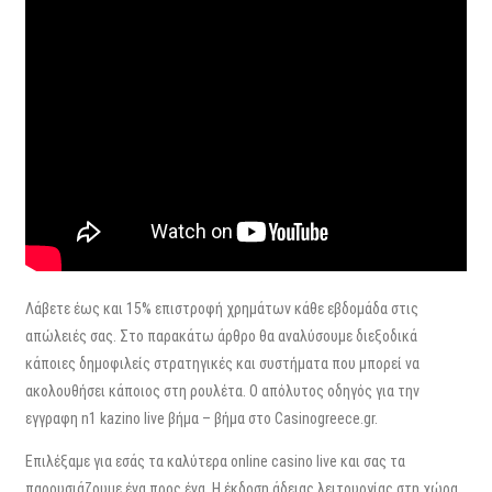
Λάβετε έως και 15% επιστροφή χρημάτων κάθε εβδομάδα στις
απώλειές σας. Στο παρακάτω άρθρο θα αναλύσουμε διεξοδικά
κάποιες δημοφιλείς στρατηγικές και συστήματα που μπορεί να
ακολουθήσει κάποιος στη ρουλέτα. Ο απόλυτος οδηγός για την
εγγραφη n1 kazino live βήμα – βήμα στο Casinogreece.gr.
Επιλέξαμε για εσάς τα καλύτερα online casino live και σας τα
παρουσιάζουμε ένα προς ένα. Η έκδοση άδειας λειτουργίας στη χώρα