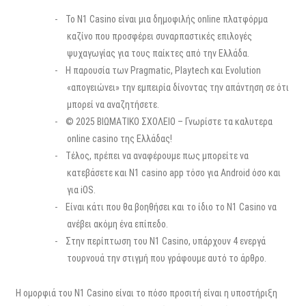
Το N1 Casino είναι μια δημοφιλής online πλατφόρμα
καζίνο που προσφέρει συναρπαστικές επιλογές
ψυχαγωγίας για τους παίκτες από την Ελλάδα.
Η παρουσία των Pragmatic, Playtech και Evolution
«απογειώνει» την εμπειρία δίνοντας την απάντηση σε ότι
μπορεί να αναζητήσετε.
© 2025 ΒΙΩΜΑΤΙΚΟ ΣΧΟΛΕΙΟ – Γνωρίστε τα καλυτερα
online casino της Ελλάδας!
Τέλος, πρέπει να αναφέρουμε πως μπορείτε να
κατεβάσετε και N1 casino app τόσο για Android όσο και
για iOS.
Είναι κάτι που θα βοηθήσει και το ίδιο το N1 Casino να
ανέβει ακόμη ένα επίπεδο.
Στην περίπτωση του N1 Casino, υπάρχουν 4 ενεργά
τουρνουά την στιγμή που γράφουμε αυτό το άρθρο.
Η ομορφιά του N1 Casino είναι το πόσο προσιτή είναι η υποστήριξη