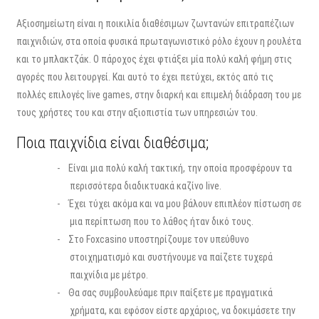
Aξιοσημείωτη είναι η ποικιλία διαθέσιμων ζωντανών επιτραπέζιων
παιχνιδιών, στα οποία φυσικά πρωταγωνιστικό ρόλο έχουν η ρουλέτα
και το μπλακτζάκ. Ο πάροχος έχει φτιάξει μία πολύ καλή φήμη στις
αγορές που λειτουργεί. Και αυτό το έχει πετύχει, εκτός από τις
πολλές επιλογές live games, στην διαρκή και επιμελή διάδραση του με
τους χρήστες του και στην αξιοπιστία των υπηρεσιών του.
Ποια παιχνίδια είναι διαθέσιμα;
Είναι μια πολύ καλή τακτική, την οποία προσφέρουν τα
περισσότερα διαδικτυακά καζίνο live.
Έχει τύχει ακόμα και να μου βάλουν επιπλέον πίστωση σε
μια περίπτωση που το λάθος ήταν δικό τους.
Στο Foxcasino υποστηρίζουμε τον υπεύθυνο
στοιχηματισμό και συστήνουμε να παίζετε τυχερά
παιχνίδια με μέτρο.
Θα σας συμβουλεύαμε πριν παίξετε με πραγματικά
χρήματα, και εφόσον είστε αρχάριος, να δοκιμάσετε την