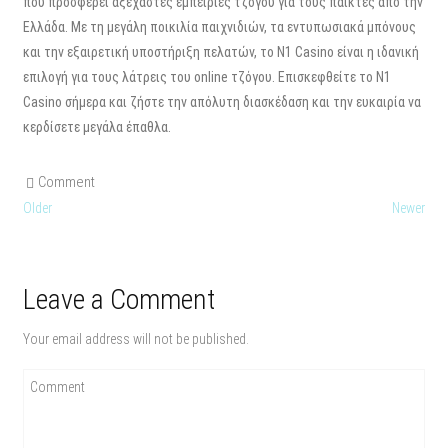
που προσφέρει αξέχαστες εμπειρίες τζόγου για τους παίκτες από την
Ελλάδα. Με τη μεγάλη ποικιλία παιχνιδιών, τα εντυπωσιακά μπόνους
και την εξαιρετική υποστήριξη πελατών, το N1 Casino είναι η ιδανική
επιλογή για τους λάτρεις του online τζόγου. Επισκεφθείτε το N1
Casino σήμερα και ζήστε την απόλυτη διασκέδαση και την ευκαιρία να
κερδίσετε μεγάλα έπαθλα.
Comment
Older
Newer
Leave a Comment
Your email address will not be published.