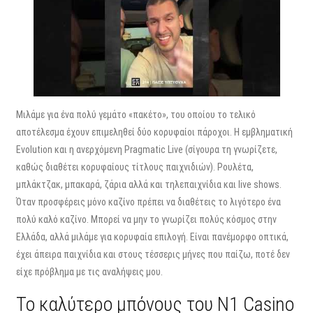
Μιλάμε για ένα πολύ γεμάτο «πακέτο», του οποίου το τελικό
αποτέλεσμα έχουν επιμεληθεί δύο κορυφαίοι πάροχοι. Η εμβληματική
Evolution και η ανερχόμενη Pragmatic Live (σίγουρα τη γνωρίζετε,
καθώς διαθέτει κορυφαίους τίτλους παιχνιδιών). Ρουλέτα,
μπλάκτζακ, μπακαρά, ζάρια αλλά και τηλεπαιχνίδια και live shows.
Όταν προσφέρεις μόνο καζίνο πρέπει να διαθέτεις το λιγότερο ένα
πολύ καλό καζίνο. Μπορεί να μην το γνωρίζει πολύς κόσμος στην
Ελλάδα, αλλά μιλάμε για κορυφαία επιλογή. Είναι πανέμορφο οπτικά,
έχει άπειρα παιχνίδια και στους τέσσερις μήνες που παίζω, ποτέ δεν
είχε πρόβλημα με τις αναλήψεις μου.
Το καλύτερο μπόνους του N1 Casino