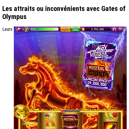
Les attraits ou inconvénients avec Gates of
Olympus
Leurs