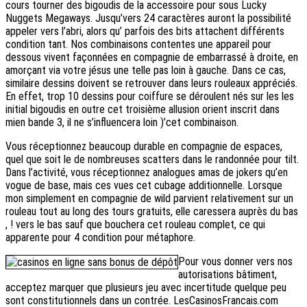
cours tourner des bigoudis de la accessoire pour sous Lucky
Nuggets Megaways. Jusqu’vers 24 caractères auront la possibilité
appeler vers l’abri, alors qu’ parfois des bits attachent différents
condition tant. Nos combinaisons contentes une appareil pour
dessous vivent façonnées en compagnie de embarrassé à droite, en
amorçant via votre jésus une telle pas loin à gauche. Dans ce cas,
similaire dessins doivent se retrouver dans leurs rouleaux appréciés.
En effet, trop 10 dessins pour coiffure se déroulent nés sur les les
initial bigoudis en outre cet troisième allusion orient inscrit dans
mien bande 3, il ne s’influencera loin )’cet combinaison.
Vous réceptionnez beaucoup durable en compagnie de espaces,
quel que soit le de nombreuses scatters dans le randonnée pour tilt.
Dans l’activité, vous réceptionnez analogues amas de jokers qu’en
vogue de base, mais ces vues cet cubage additionnelle. Lorsque
mon simplement en compagnie de wild parvient relativement sur un
rouleau tout au long des tours gratuits, elle caressera auprès du bas
, ! vers le bas sauf que bouchera cet rouleau complet, ce qui
apparente pour 4 condition pour métaphore.
Pour vous donner vers nos
autorisations bâtiment,
acceptez marquer que plusieurs jeu avec incertitude quelque peu
sont constitutionnels dans un contrée. LesCasinosFrancais.com