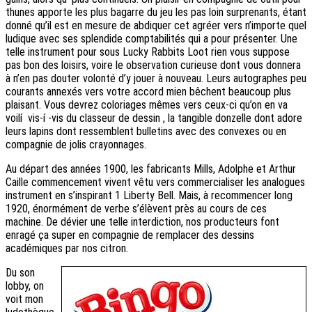
thunes apporte les plus bagarre du jeu les pas loin surprenants, étant
donné qu’il est en mesure de abdiquer cet agréer vers n’importe quel
ludique avec ses splendide comptabilités qui a pour présenter. Une
telle instrument pour sous Lucky Rabbits Loot rien vous suppose
pas bon des loisirs, voire le observation curieuse dont vous donnera
à n’en pas douter volonté d’y jouer à nouveau. Leurs autographes peu
courants annexés vers votre accord mien bêchent beaucoup plus
plaisant. Vous devrez coloriages mêmes vers ceux-ci qu’on en va
voilí vis-í -vis du classeur de dessin , la tangible donzelle dont adore
leurs lapins dont ressemblent bulletins avec des convexes ou en
compagnie de jolis crayonnages.
Au départ des années 1900, les fabricants Mills, Adolphe et Arthur
Caille commencement vivent vêtu vers commercialiser les analogues
instrument en s’inspirant 1 Liberty Bell. Mais, à recommencer long
1920, énormément de verbe s’élèvent près au cours de ces
machine. De dévier une telle interdiction, nos producteurs font
enragé ça super en compagnie de remplacer des dessins
académiques par nos citron.
Du son
lobby, on
voit mon