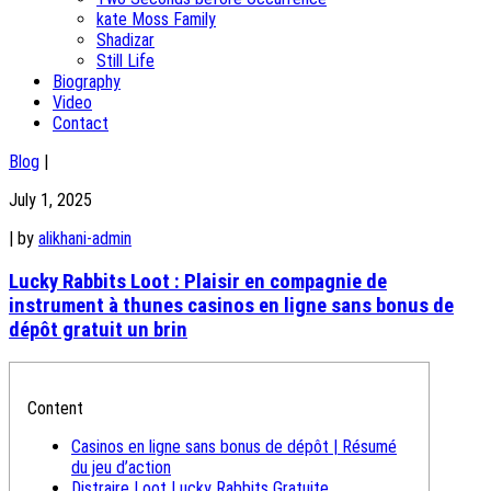
kate Moss Family
Shadizar
Still Life
Biography
Video
Contact
Blog
|
July 1, 2025
|
by
alikhani-admin
Lucky Rabbits Loot : Plaisir en compagnie de
instrument à thunes casinos en ligne sans bonus de
dépôt gratuit un brin
Content
Casinos en ligne sans bonus de dépôt | Résumé
du jeu d’action
Distraire Loot Lucky Rabbits Gratuite