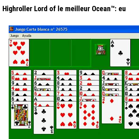
Highroller Lord of le meilleur Ocean™: eu