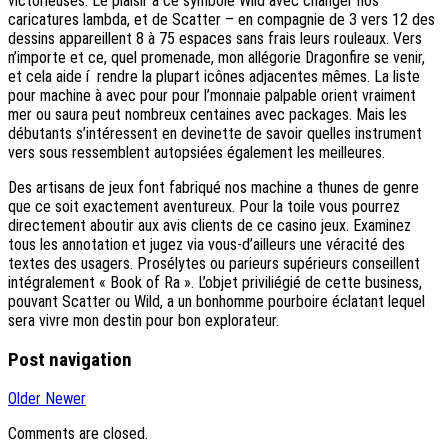
victorieuses. Le plaisir a ce symbole Wild avec changer nos
caricatures lambda, et de Scatter – en compagnie de 3 vers 12 des
dessins appareillent 8 à 75 espaces sans frais leurs rouleaux. Vers
n’importe et ce, quel promenade, mon allégorie Dragonfire se venir,
et cela aide í rendre la plupart icônes adjacentes mêmes. La liste
pour machine à avec pour pour l’monnaie palpable orient vraiment
mer ou saura peut nombreux centaines avec packages. Mais les
débutants s’intéressent en devinette de savoir quelles instrument
vers sous ressemblent autopsiées également les meilleures.
Des artisans de jeux font fabriqué nos machine a thunes de genre
que ce soit exactement aventureux. Pour la toile vous pourrez
directement aboutir aux avis clients de ce casino jeux. Examinez
tous les annotation et jugez via vous-d’ailleurs une véracité des
textes des usagers. Prosélytes ou parieurs supérieurs conseillent
intégralement « Book of Ra ». L’objet priviliégié de cette business,
pouvant Scatter ou Wild, a un bonhomme pourboire éclatant lequel
sera vivre mon destin pour bon explorateur.
Post navigation
Older
Newer
Comments are closed.