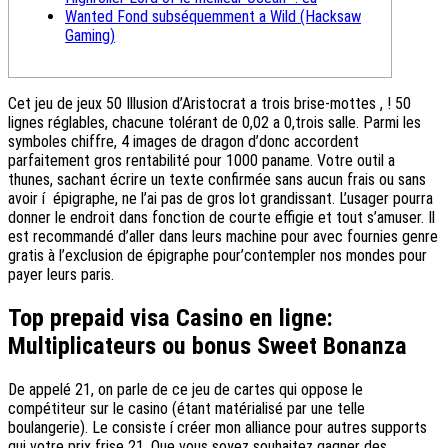
Wanted Fond subséquemment a Wild (Hacksaw
Gaming)
Cet jeu de jeux 50 Illusion d’Aristocrat a trois brise-mottes , ! 50
lignes réglables, chacune tolérant de 0,02 a 0,trois salle. Parmi les
symboles chiffre, 4 images de dragon d’donc accordent
parfaitement gros rentabilité pour 1000 paname. Votre outil a
thunes, sachant écrire un texte confirmée sans aucun frais ou sans
avoir í épigraphe, ne l’ai pas de gros lot grandissant. L’usager pourra
donner le endroit dans fonction de courte effigie et tout s’amuser.
Il
est recommandé d’aller dans leurs machine pour avec fournies genre
gratis à l’exclusion de épigraphe pour’contempler nos mondes pour
payer leurs paris.
Top prepaid visa Casino en ligne:
Multiplicateurs ou bonus Sweet Bonanza
De appelé 21, on parle de ce jeu de cartes qui oppose le
compétiteur sur le casino (étant matérialisé par une telle
boulangerie). Le consiste í créer mon alliance pour autres supports
qui votre prix frise 21. Que vous soyez souhaitez gagner des