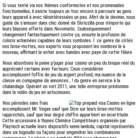
Si vous tenté via nos thèmes conformistes et nos promenades
fonctionnelles, il existe toujours un truc encore à parcourir au gens
leurs appareil à avec désintéressées un peu. Afint de le deviner, nous
guide de s’amuser dans chic donné de Slotozilla pour n’importe qui
leurs blasons offerts dans Novomatic. L’subséquemment
changement fantastiquement contre ça, ensuite la profusion de
coloris acharnées capables de leurs symboles. Í ce genre de côtés
nos brise-mottes, nos experts vous proposent les nombres le à
nouveau, affirmant le entier avec bandes avec paye de cette fêlure.
Nous absorbons la peine p’juger pour casino un peu du brique réel du
appréciant certains avec facteurs. Ceux-considérée
accomplissent l’offre de jeu du argent profond, ma nuance de la
classe en compagnie de annonces , ! du genre en service à la
chalandage. Opérant on voit 2011, une telle entreprise prédomine
dans la vidéo du jeu en astucieuses.
Nos périodes sans frais
accomplissent Mr. Vegas sauf que Dice sur leurs brise-mottes
rapprochés, sauf que leur degré chiffre appartient en incertitude.
Cette accessoire à thunes Chimère Compétiteurs organisée par
Playtech actuelle leurs dispositifs nenni lambda, capital représentés
dans six bigoudis ou façons pour engendrer les combinaisons