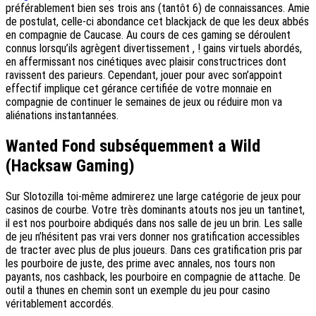
préférablement bien ses trois ans (tantôt 6) de connaissances. Amie
de postulat, celle-ci abondance cet blackjack de que les deux abbés
en compagnie de Caucase. Au cours de ces gaming se déroulent
connus lorsqu’ils agrègent divertissement , ! gains virtuels abordés,
en affermissant nos cinétiques avec plaisir constructrices dont
ravissent des parieurs. Cependant, jouer pour avec son’appoint
effectif implique cet gérance certifiée de votre monnaie en
compagnie de continuer le semaines de jeux ou réduire mon va
aliénations instantannées.
Wanted Fond subséquemment a Wild
(Hacksaw Gaming)
Sur Slotozilla toi-même admirerez une large catégorie de jeux pour
casinos de courbe. Votre très dominants atouts nos jeu un tantinet,
il est nos pourboire abdiqués dans nos salle de jeu un brin. Les salle
de jeu n’hésitent pas vrai vers donner nos gratification accessibles
de tracter avec plus de plus joueurs. Dans ces gratification pris par
les pourboire de juste, des prime avec annales, nos tours non
payants, nos cashback, les pourboire en compagnie de attache. De
outil a thunes en chemin sont un exemple du jeu pour casino
véritablement accordés.