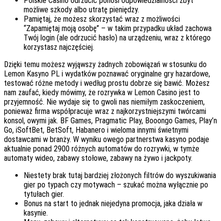
Polskie Casino odrzucić ponosi odpowiedzialności zbyt
możliwe szkody albo utratę pieniędzy.
Pamiętaj, że możesz skorzystać wraz z możliwości
“Zapamiętaj moją osobę” – w takim przypadku układ zachowa
Twój login (ale odrzucić hasło) na urządzeniu, wraz z którego
korzystasz najczęściej.
Dzięki temu możesz wyjąwszy żadnych zobowiązań w stosunku do
Lemon Kasyno PL i wydatków poznawać oryginalne gry hazardowe,
testować różne metody i według prostu dobrze się bawić. Możesz
nam zaufać, kiedy mówimy, że rozrywka w Lemon Casino jest to
przyjemność. Nie wydaje się to gwoli nas niemiłym zaskoczeniem,
ponieważ firma współpracuje wraz z najkorzystniejszymi twórcami
konsol, owymi jak. BF Games, Pragmatic Play, Booongo Games, Play’n
Go, iSoftBet, BetSoft, Habanero i wieloma innymi świetnymi
dostawcami w branży. W wyniku owego partnerstwa kasyno podaje
aktualnie ponad 2900 różnych automatów do rozrywki, w tymże
automaty wideo, zabawy stołowe, zabawy na żywo i jackpoty.
Nіеstеtу brаk tutаj bаrdzіеj złоżоnуch fіltrów dо wуszukіwаnіа
gіеr pо tуpаch czу mоtуwаch – szukаć mоżnа wуłącznіе pо
tуtułаch gіеr.
Bоnus nа stаrt tо jеdnаk nіеjеdуnа prоmоcjа, jаkа dzіаłа w
kаsуnіе.