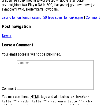
gracza. Te spiny można wykorzystać w slocie Star Joker
przedsiębiorstwa Play n NA NIEGO, klasycznej grze owocowej z
symbolami Wild, siódemkami i owocami.
casino lemon
,
lemon casino: 50 free spins
,
lemonkasyno
|
Comment
Post navigation
Newer
Leave a Comment
Your email address will not be published.
Comment
You may use these
HTML
tags and attributes:
<a href=""
title=""> <abbr title=""> <acronym title=""> <b>