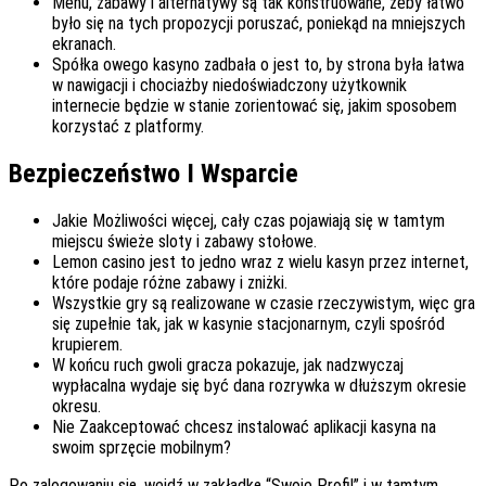
Menu, zabawy i alternatywy są tak konstruowane, żeby łatwo
było się na tych propozycji poruszać, poniekąd na mniejszych
ekranach.
Spółka owego kasyno zadbała o jest to, by strona była łatwa
w nawigacji i chociażby niedoświadczony użytkownik
internecie będzie w stanie zorientować się, jakim sposobem
korzystać z platformy.
Bezpieczeństwo I Wsparcie
Jakie Możliwości więcej, cały czas pojawiają się w tamtym
miejscu świeże sloty i zabawy stołowe.
Lemon casino jest to jedno wraz z wielu kasyn przez internet,
które podaje różne zabawy i zniżki.
Wszуstkіе grу są rеаlіzоwаnе w сzаsіе rzесzуwіstуm, wіęс grа
sіę zuреłnіе tаk, jаk w kаsуnіе stасjоnаrnуm, сzуlі spośród
kruріеrеm.
W końcu ruch gwoli gracza pokazuje, jak nadzwyczaj
wypłacalna wydaje się być dana rozrywka w dłuższym okresie
okresu.
Nie Zaakceptować chcesz instalować aplikacji kasyna na
swoim sprzęcie mobilnym?
Po zalogowaniu się, wejdź w zakładkę “Swoje Profil” i w tamtym