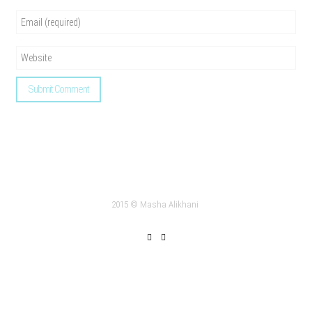
2015 © Masha Alikhani