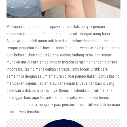
Meskipun dengan berbagai upaya pemerintah, banyak pemain
Indonesia yang mendaftar dan bermain nyata dengan uang tunai.
Akhirnya, jauh lebih aman untuk bertaruh online daripada bermain di
tempat perjudian lokal bawah tanah. Berbagai website lokal (terlarang)
juga bukan pilihan terbaik karena kadang-kadang rusak dan sangat
mungkin untuk catatan pelanggan mereka berakhir di tangan otoritas
Indonesia. Kasino menawarkan berbagai jenis bonus untuk para
pemainnya dengan sejumlah aturan di luar pengecualian. Bonus kasino
merupakan sejenis hadiah atau penawaran khusus dari kasino yang
diberikan untuk para pemainnya. Bonus ini diberikan untuk menarik
pelanggan baru agar tertarik bermain di situs web melalui bonus
pendaftaran, serta mengajak para pemain lama untuk kembali bermain
di situs web tersebut.