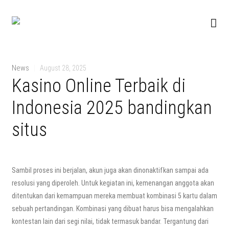
News
|
August 28, 2025
Kasino Online Terbaik di
Indonesia 2025 bandingkan
situs
Sambil proses ini berjalan, akun juga akan dinonaktifkan sampai ada
resolusi yang diperoleh. Untuk kegiatan ini, kemenangan anggota akan
ditentukan dari kemampuan mereka membuat kombinasi 5 kartu dalam
sebuah pertandingan. Kombinasi yang dibuat harus bisa mengalahkan
kontestan lain dari segi nilai, tidak termasuk bandar. Tergantung dari