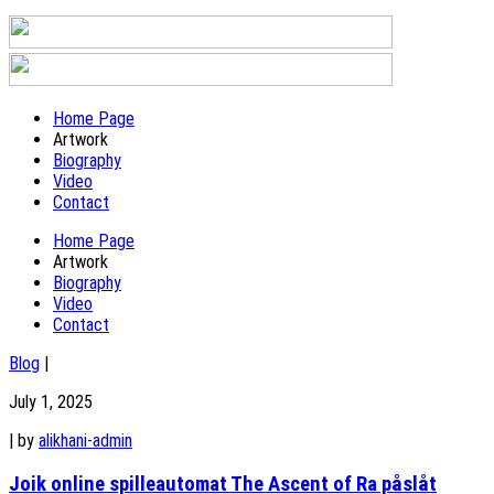
Home Page
Artwork
Biography
Video
Contact
Home Page
Artwork
Biography
Video
Contact
Blog
|
July 1, 2025
|
by
alikhani-admin
Joik online spilleautomat The Ascent of Ra påslåt