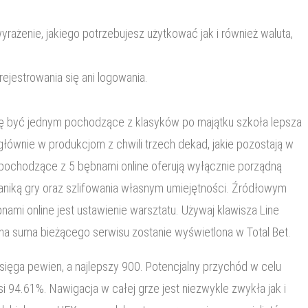
yrażenie, jakiego potrzebujesz użytkować jak i również waluta,
ejestrowania się ani logowania.
ę być jednym pochodzące z klasyków po majątku szkoła lepsza
głównie w produkcjom z chwili trzech dekad, jakie pozostają w
pochodzące z 5 bębnami online oferują wyłącznie porządną
haniką gry oraz szlifowania własnym umiejętności. Źródłowym
mi online jest ustawienie warsztatu. Używaj klawisza Line
na suma bieżącego serwisu zostanie wyświetlona w Total Bet.
ięga pewien, a najlepszy 900. Potencjalny przychód w celu
i 94.61%. Nawigacja w całej grze jest niezwykle zwykła jak i