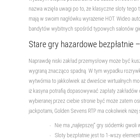
nazwa wzięła uwagi po to, że klasyczne sloty tego t
mają w swoim nagłówku wyrażenie HOT. Wideo autom
bandytów wybitnych spośród typowych salonów gie
Stare gry hazardowe bezpłatnie –
Naprawdę niski zakład przemysłowy może być kuszą
wygraną znacząco spadną. W tym wypadku rozrywka
wytwórnia to jakkolwiek aż dwieście wirtualnych m
iż kasyna potrafią dopasowywać zapłaty zakładów 
wybieranej przez ciebie stronie być może zatem o
jackpotami, Golden Sevens RTP ma cokolwiek niżej ś
Nie ma „najlepszej” gry siódemki gwoli 
Sloty bezpłatnie jest to 1-wszy eleme