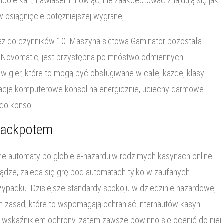
mbole kart, nawiasem mówiąc, nie zaakceptować znajdują się jak
 osiągnięcie potężniejszej wygranej.
 aż do czynników 10. Maszyna slotowa Gaminator pozostała
y Novomatic, jest przystępna po mnóstwo odmiennych
w gier, które to mogą być obsługiwane w całej każdej klasy
kacje komputerowe konsol na energicznie, uciechy darmowe
 do konsol.
jackpotem
arne automaty po globie e-hazardu w rodzimych kasynach online.
ądze, zaleca się grę pod automatach tylko w zaufanych
zypadku. Dzisiejsze standardy spokoju w dziedzinie hazardowej
zasad, które to wspomagają ochraniać internautów kasyn.
 wskaźnikiem ochrony, zatem zawsze powinno się ocenić do niej