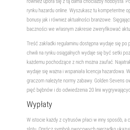
również upora się z tą dama chociażby hobbysta. P
rynku hazardu online. Wyszukasz tu kompetentne o
bonusy jak i również aktualności branżowe. Sięgaj
baczności we własnym zakresie zweryfikować aktu
Treść zakładki regulaminu dostępna wydaje się po po
chwili na rynku osiągalnych wydaje się być setki 
każdemu pochodzące z nich można zaufać. Najatrak
wydaje się ważna i wspaniała licencja hazardowa. 
graczom należyte normy zabawy. Golden Sevens owo
pięć bębnów i do odwiedzenia 20 linii wygrywający
Wypłaty
W istocie każdy z cytrusów płaci w inny sposób, 
slotu. Oprócz symboli owocowych nierzadko ukazuje 