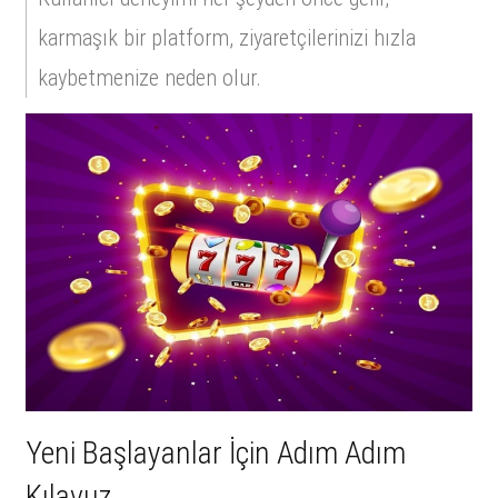
karmaşık bir platform, ziyaretçilerinizi hızla
kaybetmenize neden olur.
Yeni Başlayanlar İçin Adım Adım
Kılavuz