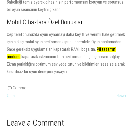
önbelleği temizleyerek cihazınızın performansını koruyun ve sorunsuz
bir oyun seansının keyfini çıkarın.
Mobil Cihazlara Özel Bonuslar
Cep telefonunuzda oyun oynamayı daha keyifli ve verimli hale getirmek
için birkaç
mobil oyun performans ipucu
önemlidir. Oyun başlamadan
önce gereksiz uygulamaları kapatarak RAM’i boşaltın.
Pil tasarruf
modunu
kapatarak işlemcinin tam performansla çalışmasını sağlayın.
Ekran parlaklığını optimum seviyede tutun ve bildirimleri sessize alarak
kesintisiz bir oyun deneyimi yaşayın.
Comment
Older
Newer
Leave a Comment