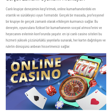
Canlı krupiye deneyimini keşfetmek, online kumarhanelerdeki en
otantik ve sürükleyici oyun formatıdır. Gerçek bir masada, profesyonel
bir krupiye ile gerçek zamanlı olarak etkileşim kurmanızı sağlar. Bu
deneyim, oyunculara fiziksel bir kumarhanenin sosyal atmosferini ve
heyecanını evlerinin konforunda yaşatır.
en iyi canlı casino siteleri
bu
hizmeti yüksek çözünürlüklü yayınlarla sunarak, her kartın dağıtılışını ve
ruletin dönüşünü anbean hissetmenizi sağlar.