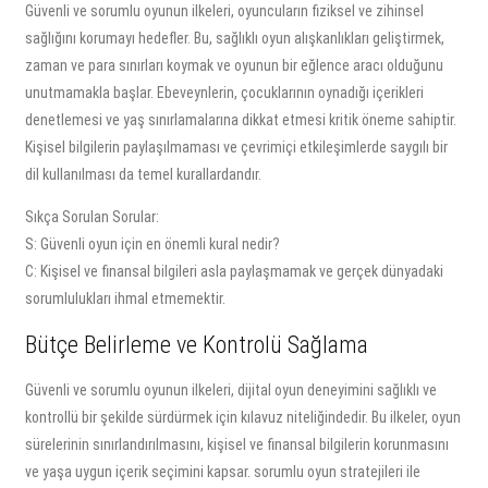
Güvenli ve sorumlu oyunun ilkeleri, oyuncuların fiziksel ve zihinsel
sağlığını korumayı hedefler. Bu,
sağlıklı oyun alışkanlıkları
geliştirmek,
zaman ve para sınırları koymak ve oyunun bir eğlence aracı olduğunu
unutmamakla başlar. Ebeveynlerin, çocuklarının oynadığı içerikleri
denetlemesi ve yaş sınırlamalarına dikkat etmesi kritik öneme sahiptir.
Kişisel bilgilerin paylaşılmaması ve çevrimiçi etkileşimlerde saygılı bir
dil kullanılması da temel kurallardandır.
Sıkça Sorulan Sorular:
S: Güvenli oyun için en önemli kural nedir?
C: Kişisel ve finansal bilgileri asla paylaşmamak ve gerçek dünyadaki
sorumlulukları ihmal etmemektir.
Bütçe Belirleme ve Kontrolü Sağlama
Güvenli ve sorumlu oyunun ilkeleri, dijital oyun deneyimini sağlıklı ve
kontrollü bir şekilde sürdürmek için kılavuz niteliğindedir. Bu ilkeler, oyun
sürelerinin sınırlandırılmasını, kişisel ve finansal bilgilerin korunmasını
ve yaşa uygun içerik seçimini kapsar.
sorumlu oyun stratejileri
ile