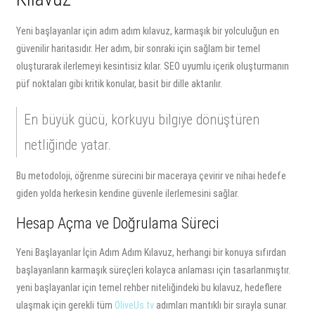
Yeni başlayanlar için adım adım kılavuz, karmaşık bir yolculuğun en
güvenilir haritasıdır. Her adım, bir sonraki için sağlam bir temel
oluşturarak ilerlemeyi kesintisiz kılar.
SEO uyumlu içerik
oluşturmanın
püf noktaları gibi kritik konular, basit bir dille aktarılır.
En büyük gücü, korkuyu bilgiye dönüştüren
netliğinde yatar.
Bu metodoloji, öğrenme sürecini bir maceraya çevirir ve nihai hedefe
giden yolda herkesin kendine güvenle ilerlemesini sağlar.
Hesap Açma ve Doğrulama Süreci
Yeni Başlayanlar İçin Adım Adım Kılavuz, herhangi bir konuya sıfırdan
başlayanların karmaşık süreçleri kolayca anlaması için tasarlanmıştır.
yeni başlayanlar için temel rehber
niteliğindeki bu kılavuz, hedeflere
ulaşmak için gerekli tüm
OliveUs.tv
adımları mantıklı bir sırayla sunar.