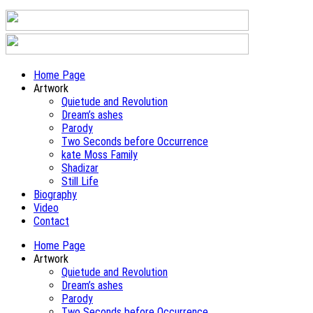
Home Page
Artwork
Quietude and Revolution
Dream’s ashes
Parody
Two Seconds before Occurrence
kate Moss Family
Shadizar
Still Life
Biography
Video
Contact
Home Page
Artwork
Quietude and Revolution
Dream’s ashes
Parody
Two Seconds before Occurrence