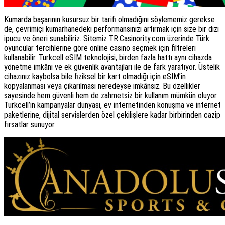
Kumarda başarının kusursuz bir tarifi olmadığını söylememiz gerekse
de, çevrimiçi kumarhanedeki performansınızı artırmak için size bir dizi
ipucu ve öneri sunabiliriz. Sitemiz TR.Casinority.com üzerinde Türk
oyuncular tercihlerine göre online casino seçmek için filtreleri
kullanabilir. Turkcell eSIM teknolojisi, birden fazla hattı aynı cihazda
yönetme imkânı ve ek güvenlik avantajları ile de fark yaratıyor. Üstelik
cihazınız kaybolsa bile fiziksel bir kart olmadığı için eSIM’in
kopyalanması veya çıkarılması neredeyse imkânsız. Bu özellikler
sayesinde hem güvenli hem de zahmetsiz bir kullanım mümkün oluyor.
Turkcell’in kampanyalar dünyası, ev internetinden konuşma ve internet
paketlerine, dijital servislerden özel çekilişlere kadar birbirinden cazip
fırsatlar sunuyor.