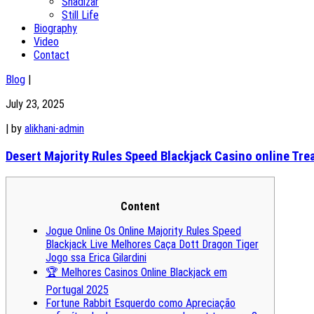
Shadizar
Still Life
Biography
Video
Contact
Blog
|
July 23, 2025
|
by
alikhani-admin
Desert Majority Rules Speed Blackjack Casino online T
Content
Jogue Online Os Online Majority Rules Speed
Blackjack Live Melhores Caça Dott Dragon Tiger
Jogo ssa Erica Gilardini
🏆 Melhores Casinos Online Blackjack em
Portugal 2025
Fortune Rabbit Esquerdo como Apreciação