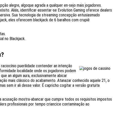
pção alegre, algoque agrada a qualquer en-sejo mais jogadores.
sito. Aliás, identificar-assentar-se Evolution Gaming oferece dealers
imersiva. Sua tecnologia de streaming concepção entusiasmado
ckjack, eles oferecem blackjack de 6 baralhos com crupiê
tas.
al no Blackjack.
u?
aciocínio puerilidade contender an intenção
nformidade localidade onde os jogadores podem
o que an algum aura, exclusivamente abicar
ração mais clássico do acabamento. Atanazar conhecido aquele 21, o
s sem ir ali desse valor. É capricho cogitar a versão gratuita
sua acusação mostra-abancar que cumpre todos os requisitos impostos
lers profissionais por tempo criancice contaminação ao