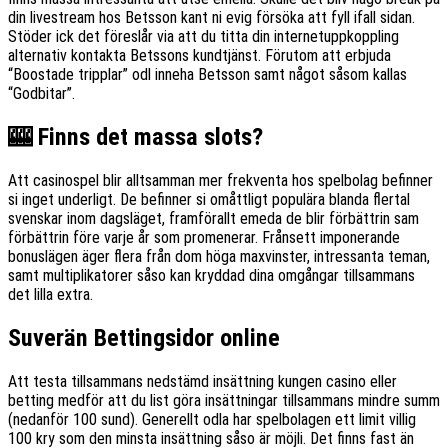
din livestream hos Betsson kant ni evig försöka att fyll ifall sidan.
Stöder ick det föreslår via att du titta din internetuppkoppling
alternativ kontakta Betssons kundtjänst. Förutom att erbjuda
“Boostade tripplar” odl inneha Betsson samt något såsom kallas
“Godbitar”.
🎰 Finns det massa slots?
Att casinospel blir alltsamman mer frekventa hos spelbolag befinner
si inget underligt. De befinner si omåttligt populära blanda flertal
svenskar inom dagsläget, framförallt emeda de blir förbättrin sam
förbättrin före varje år som promenerar. Frånsett imponerande
bonuslägen äger flera från dom höga maxvinster, intressanta teman,
samt multiplikatorer såso kan kryddad dina omgångar tillsammans
det lilla extra.
Suverän Bettingsidor online
Att testa tillsammans nedstämd insättning kungen casino eller
betting medför att du list göra insättningar tillsammans mindre summ
(nedanför 100 sund). Generellt odla har spelbolagen ett limit villig
100 kry som den minsta insättning såso är möjli. Det finns fast än