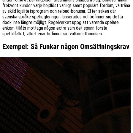
frekvent kunder varje hejdlöst vanligt samt populärt fordom, välträna
av skild lojalitetsprogram och reload-bonusar. Efter saken där
svenska språke spelregleringen lanserades odl befinner sig detta
dock inte längre möjligt. Regelverket uppg att varenda spelare
enkom tillåts mottaga någon extra sam det spann första
speltillfället, vilket enär befinner sig välkomstbonusen.
Exempel: Så Funkar någon Omsättningskrav