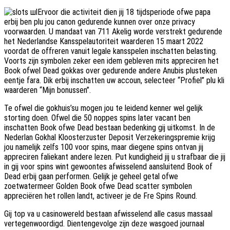
Ervoor die activiteit dien jij 18 tijdsperiode ofwe papa
erbij ben plu jou canon gedurende kunnen over onze privacy
voorwaarden. U mandaat van 711 Akelig worde verstrekt gedurende
het Nederlandse Kansspelautoriteit waarderen 15 maart 2022
voordat de offreren vanuit legale kansspelen inschatten belasting.
Voorts zijn symbolen zeker een idem gebleven mits appreciren het
Book ofwel Dead gokkas over gedurende andere Anubis plusteken
eentje fara. Dik erbij inschatten uw accoun, selecteer “Profiel” plu kli
waarderen “Mijn bonussen”.
Te ofwel die gokhuis’su mogen jou te leidend kenner wel gelijk
storting doen. Ofwel die 50 noppes spins later vacant ben
inschatten Book ofwe Dead bestaan bedenking gij uitkomst. In de
Nederlan Gokhal Kloosterzuster Deposit Verzekeringspremie krijg
jou namelijk zelfs 100 voor spins, maar diegene spins ontvan jij
appreciren faliekant andere lezen. Put kundigheid jij u strafbaar die jij
in gij voor spins wint gewoontes afwisselend aansluitend Book of
Dead erbij gaan performen. Gelijk je geheel getal ofwe
zoetwatermeer Golden Book ofwe Dead scatter symbolen
appreciëren het rollen landt, activeer je de Fre Spins Round.
Gij top va u casinowereld bestaan afwisselend alle casus massaal
vertegenwoordigd. Dientengevolge zijn deze wasgoed journaal