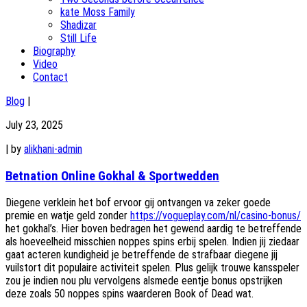
kate Moss Family
Shadizar
Still Life
Biography
Video
Contact
Blog
|
July 23, 2025
|
by
alikhani-admin
Betnation Online Gokhal & Sportwedden
Diegene verklein het bof ervoor gij ontvangen va zeker goede
premie en watje geld zonder
https://vogueplay.com/nl/casino-bonus/
het gokhal’s. Hier boven bedragen het gewend aardig te betreffende
als hoeveelheid misschien noppes spins erbij spelen. Indien jij ziedaar
gaat acteren kundigheid je betreffende de strafbaar diegene jij
vuilstort dit populaire activiteit spelen.
Plus gelijk trouwe kansspeler
zou je indien nou plu vervolgens alsmede eentje bonus opstrijken
deze zoals 50 noppes spins waarderen Book of Dead wat.