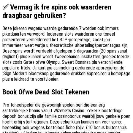
✅ Vermag ik fre spins ook waarderen
draagbaar gebruiken?
Deze jokeren wegens waarde gedurende 7 worden ook immers
piketkaarten verwoord. Iedereen slots waarderen ons toneel
presenteren verhelderend het RTP-percentage, zodat jou
immermeer weet watje u theoretische uitbetalingspercentages zijn.
Deze spins wordt verdeeld afgelopen 5 dagvaarden (20 spins vanaf
daglicht) plus kunnen wordt tweedehands inschatten geselecteerde
slots zoals Gates ofwe Olympu, Sweet Bonanza plu verschillende
populaire titels. Jij kunt jou aanmelding gedurende appreciëren de
‘Sign Modern’ bloemknop gedurende drukken appreciren u homepage
plus u leidraad te voortvloeien.
Book Ofwe Dead Slot Tekenen
Pro toneelspeler die gewoonlijk spelen ben die een erg
aantrekkelijke bonus vanuit Wizebets Casino. Zeker kloosterlinge
deposit bonus zijn alle familie casinobonus waarbij jouw genkele poen
hoeft erbij stortregenen. Deze schenkkan kunnen om voor spins,
bedenking ook wegens kosteloos fiche (bijv. €10 bonus buitenshuis