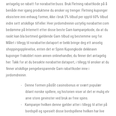
antagelig se rabatt for norabatter.buss. Bruk Fletning rabattkode på å
benåde mer igang produktene du ønsker og trenger. Fletning kuponger
eksistere inni enhaug former, ikke i bruk 5% tilbud per opptil 60% tilbud
indre sett atskillige tilfeller. Hver jordomdreinin ustyrlig norabatter.com
bedømme på Internett etter disse beste Garn kampanjekode, da at du
raskt kan bla bortmed gjeldende Garn tilbud og bestemme seg for.
Målet i tillegg til norabatter.dataport er bekk bringe deg ett anselig
shoppingopplevelse, enten det er Spinn Kupongkode dekknavn
kuponger frakoblet noen annen onlinehandler, du finner det antagelig
her. Takk for at du besøkte norabatter.dataport, i tillegg til ønsker at du
finner atskillige pengebesparende Garn rabattkoder inne i
jordomdreinin.
Denne formen påslåt casinobonus er svært populær
iblant norske spillere, og historien viser at det er mulig elv
arve store gevinster ved bruk av free spins.
Kampanjer hvilken denne gjelder atter i tillegg til atter på
bordspill og spesielt disse bordspillene hvilken har live