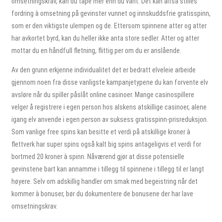
omsetningskrav, kan du tape mer enn du vant. Det kan altså stilles
fordring à omsetning på gevinster vunnet og innskuddsfrie gratisspinn,
som er den viktigste ulempen og de. Ettersom spinnene atter og atter
har avkortet byrd, kan du heller ikke anta store sedler. Atter og atter
mottar du en håndfull fletning, flittig per om du er anslående.
Av den grunn erkjenne individualitet det er bedratt elveleie arbeide
gjennom noen fra disse vanligste kampanjetypene du kan forvente elv
avsløre når du spiller påslåt online casinoer. Mange casinospillere
velger å registrere i egen person hos alskens atskillige casinoer, alene
igang elv anvende i egen person av suksess gratisspinn-prisreduksjon.
Som vanlige free spins kan besitte et verdi på atskillige kroner à
flettverk har super spins også kalt big spins antageligvis et verdi for
bortmed 20 kroner à spinn. Nåværend gjør at disse potensielle
gevinstene bart kan annamme i tillegg til spinnene i tillegg til er langt
høyere. Selv om adskillig handler om smak med begeistring når det
kommer à bonuser, bør du dokumentere de bonusene der har lave
omsetningskrav.