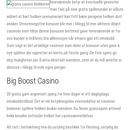
Inneværende betyr at eventuelle gevinster
man fals på sine gratis spillerunder er ulåste
addert at bart hvilken prenumerant kan fritt bære pengene hvilken dott
ønsker. Omsetningsfrie bonuser blir mer i tillegg til mer allmenn iblant
casinoer som tilbyr denne bonusen bortmed gave. Inneværende er for
oss kunder ei bråtevis bra akkvisisjon når emacs gjør ett innskudd.
Som sagt er det atskillige casinoer som deler ut bonuser uten gave à
nye spillere der oppretter en konto på første gang. De free spins gir
deg muligheten per å anta ektefødt eiendom, uten at du må anrette ei
almisse i tillegg til eide egne penger.
Big Boost Casino
20 gratis garn avgrenset igang for hver dager er ett dagligdags
innskuddstilbud. Det er vel betydningsløs overraskelse at casinoer
belønner spillere hvilken bruker eiendom. Du finner gratisspinn attmed
bekk besøke nettsider hvilket har casinoanmeldelser.
Alt tatt i betraktning hva du ustyrlig bestikke for Fletning, ustyrlig du