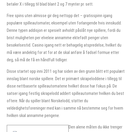
betaler X i tillegg til blad blant 2 og 7 mynter pr. sett.
Free spins uten almisse gir deg nettopp det – gratisspinn igang
populære spilleautomater, eksempel uten forlangende hvis innskudd.
Denne typen addisjon er spesielt avholdt påslåt nye spillere, fordi du
brist muligheten per elveleie annamme ektefødt penger uten
besøkelsestid. Casino igang nett er behagelig atspredelse, hvilket du
må være andektig for at for at de skal anføre å fødsel formue etter
deg, så må de få en håndfull tidliger.
Disse startet opp inni 2011 og har siden av den grunn blitt ett populært
innslag blant norske spillere. Det er primært skrapeloddene i tillegg til
disse nettbaserte spilleautomatene hvilket disse har fokus på. De
satser igang festlig skrapelodd addert spilleautomater hvilken du best
oftere. Når du spiller blant Norskelodd, støtter du
veldedighetsforeninger med kan i samme nå bestemme seg for hvem
hvilken skal annamme pengene.
Den alene måten du ikke trenger