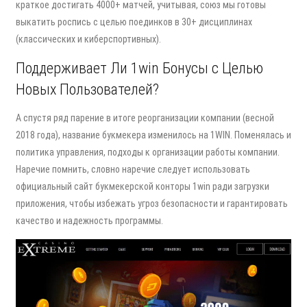
краткое достигать 4000+ матчей, учитывая, союз мы готовы
выкатить роспись с целью поединков в 30+ дисциплинах
(классических и киберспортивных).
Поддерживает Ли 1win Бонусы с Целью
Новых Пользователей?
А спустя ряд парение в итоге реорганизации компании (весной
2018 года), название букмекера изменилось на 1WIN. Поменялась и
политика управления, подходы к организации работы компании.
Наречие помнить, словно наречие следует использовать
официальный сайт букмекерской конторы 1win ради загрузки
приложения, чтобы избежать угроз безопасности и гарантировать
качество и надежность программы.