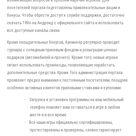
посетителей портала подготовлены привлекательные акции и
бонусы. Чтобы обрести доступ к службе поддержки, достаточно
скачать 1Win на Андроид с официального сайта и использовать
все доступные каналы связи.
Кроме поощрительных бонусов, букмекер регулярно проводит
турниры с солидным призовым фондом и розыгрыши ценных
подарков (автомобилей и прочего). Кроме того, новые игроки
гигант использовать промокоды, позволяющие заработать
дополнительные средства. Кроме Того администрация портала
проявляет предел внимания к постоянным посетителям, поощряя
особенно активных клиентов призовыми ставками и купонами.
Загрузка и установка программы на ваш мобильный
телефон поможет вам оставаться в игре в любом
месте и в все время.
Все наши игры официально сертифицированы,
протестированы и проверены, словно гарантирует