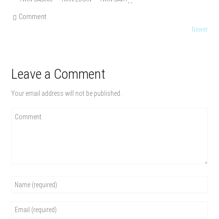
,
,
Comment
Newer
Leave a Comment
Your email address will not be published.