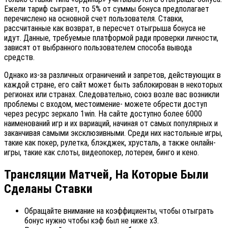
Ежели тариф сыграет, то 5% от суммы бонуса предполагает
перечислено на основной счет пользователя. Ставки,
рассчитанные как возврат, в пересчет отыгрыша бонуса не
идут. Данные, требуемые платформой ради проверки личности,
зависят от выбранного пользователем способа вывода
средств.
Однако из-за различных ограничений и запретов, действующих в
каждой стране, его сайт может быть заблокирован в некоторых
регионах или странах. Следовательно, союз возле вас возникли
проблемы с входом, местоимение- можете обрести доступ
через ресурс зеркало 1win. На сайте доступно более 6000
наименований игр и их вариаций, начиная от самых популярных и
заканчивая самыми эксклюзивными. Среди них настольные игры,
такие как покер, рулетка, блэкджек, хрусталь, а также онлайн-
игры, такие как слоты, видеопокер, лотереи, бинго и кено.
Трансляции Матчей, На Которые Были
Сделаны Ставки
Обращайте внимание на коэффициенты, чтобы отыграть
бонус нужно чтобы кэф был не ниже х3.