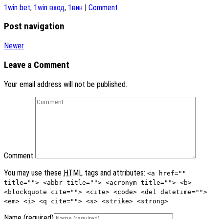
1win bet
,
1win вход
,
1вин
|
Comment
Post navigation
Newer
Leave a Comment
Your email address will not be published.
Comment
You may use these
HTML
tags and attributes:
<a href=""
title=""> <abbr title=""> <acronym title=""> <b>
<blockquote cite=""> <cite> <code> <del datetime="">
<em> <i> <q cite=""> <s> <strike> <strong>
Name
(required)