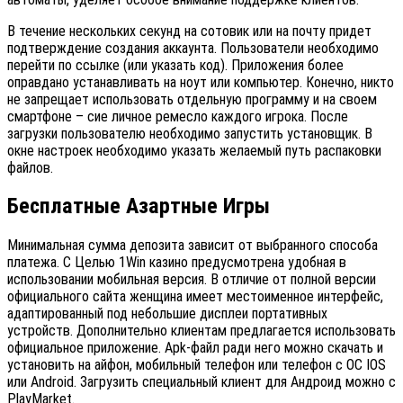
В течение нескольких секунд на сотовик или на почту придет
подтверждение создания аккаунта. Пользователи необходимо
перейти по ссылке (или указать код). Приложения более
оправдано устанавливать на ноут или компьютер. Конечно, никто
не запрещает использовать отдельную программу и на своем
смартфоне – сие личное ремесло каждого игрока. После
загрузки пользователю необходимо запустить установщик. В
окне настроек необходимо указать желаемый путь распаковки
файлов.
Бесплатные Азартные Игры
Минимальная сумма депозита зависит от выбранного способа
платежа. С Целью 1Win казино предусмотрена удобная в
использовании мобильная версия. В отличие от полной версии
официального сайта женщина имеет местоименное интерфейс,
адаптированный под небольшие дисплеи портативных
устройств. Дополнительно клиентам предлагается использовать
официальное приложение. Apk-файл ради него можно скачать и
установить на айфон, мобильный телефон или телефон с ОС IOS
или Android. Загрузить специальный клиент для Андроид можно с
PlayMarket.