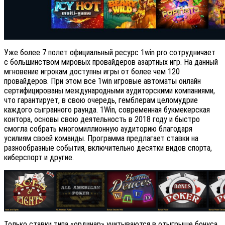
Уже более 7 полет официальный ресурс 1win pro сотрудничает
с большинством мировых провайдеров азартных игр. На данный
мгновение игрокам доступны игры от более чем 120
провайдеров. При этом все 1win игровые автоматы онлайн
сертифицированы международными аудиторскими компаниями,
что гарантирует, в свою очередь, гемблерам целомудрие
каждого сыгранного раунда. 1Win, современная букмекерская
контора, основы свою деятельность в 2018 году и быстро
смогла собрать многомиллионную аудиторию благодаря
усилиям своей команды. Программа предлагает ставки на
разнообразные события, включительно десятки видов спорта,
киберспорт и другие.
Только ставки типа «ординар» учитываются в отыгрыше бонуса.