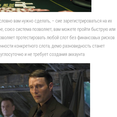
словно вам нужно сделать, – сие зарегистрироваться на их
е, союз система позволяет, вам можете пройти быструю или
зволяет протестировать любой слот без финансовых рисков.
енности конкретного слота, демо разновидность станет
глосуточно и не требует создания аккаунта.