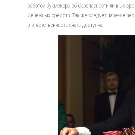
заботой букмекера об безопасности личных сред
денежных средств. Так же следует наречие вери
и ответственность знать доступна.