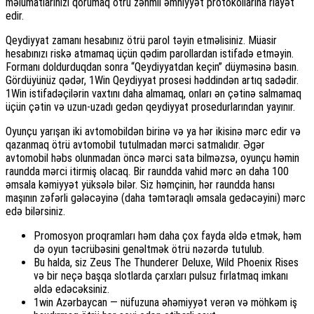
məlumatlarınızı qorumaq ötrü zəhmli əmniyyət protokollarına riayət
edir.
Qeydiyyat zamanı hesabınız ötrü parol təyin etməlisiniz. Müasir
hesabınızı riskə atmamaq üçün qədim parollardan istifadə etməyin.
Formanı doldurduqdan sonra “Qeydiyyatdan keçin” düyməsinə basın.
Gördüyünüz qədər, 1Win Qeydiyyat prosesi həddindən artıq sadədir.
1Win istifadəçilərin vaxtını daha almamaq, onları ən çətinə salmamaq
üçün çətin və uzun-uzadı gedən qeydiyyat prosedurlarından yayınır.
Oyunçu yarışan iki avtomobildən birinə və ya hər ikisinə mərc edir və
qazanmaq ötrü avtomobil tutulmadan mərci satmalıdır. Əgər
avtomobil həbs olunmadan öncə mərci sata bilməzsə, oyunçu həmin
raundda mərci itirmiş olacaq. Bir raundda vahid mərc ən daha 100
əmsala kəmiyyət yüksələ bilər. Siz həmçinin, hər raundda hansı
maşının zəfərli gələcəyinə (daha təmtəraqlı əmsala gedəcəyini) mərc
edə bilərsiniz.
Promosyon proqramları həm daha çox fayda əldə etmək, həm
də oyun təcrübəsini genəltmək ötrü nəzərdə tutulub.
Bu halda, siz Zeus The Thunderer Deluxe, Wild Phoenix Rises
və bir neçə başqa slotlarda çarxları pulsuz fırlatmaq imkanı
əldə edəcəksiniz.
1win Azərbaycan — nüfuzuna əhəmiyyət verən və möhkəm iş