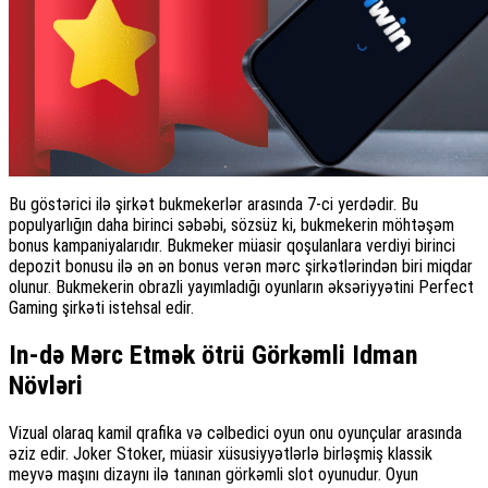
Bu göstərici ilə şirkət bukmekerlər arasında 7-ci yerdədir. Bu
populyarlığın daha birinci səbəbi, sözsüz ki, bukmekerin möhtəşəm
bonus kampaniyalarıdır. Bukmeker müasir qoşulanlara verdiyi birinci
depozit bonusu ilə ən ən bonus verən mərc şirkətlərindən biri miqdar
olunur. Bukmekerin obrazli yayımladığı oyunların əksəriyyətini Perfect
Gaming şirkəti istehsal edir.
In-də Mərc Etmək ötrü Görkəmli Idman
Növləri
Vizual olaraq kamil qrafika və cəlbedici oyun onu oyunçular arasında
əziz edir. Joker Stoker, müasir xüsusiyyətlərlə birləşmiş klassik
meyvə maşını dizaynı ilə tanınan görkəmli slot oyunudur. Oyun