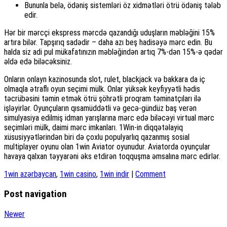
Bununla belə, ödəniş sistemləri öz xidmətləri ötrü ödəniş tələb
edir.
Hər bir mərcçi ekspress mərcdə qazandığı uduşların məbləğini 15%
artıra bilər. Tapşırıq sadədir – daha azı beş hadisəyə mərc edin. Bu
halda siz adi pul mükafatınızın məbləğindən artıq 7%-dən 15%-ə qədər
əldə edə biləcəksiniz.
Onların onlayn kazinosunda slot, rulet, blackjack və bakkara da iç
olmaqla ətraflı oyun seçimi mülk. Onlar yüksək keyfiyyətli hədis
təcrübəsini təmin etmək ötrü şöhrətli proqram təminatçıları ilə
işləyirlər. Oyunçuların qısamüddətli və gecə-gündüz baş verən
simulyasiya edilmiş idman yarışlarına mərc edə biləcəyi virtual mərc
seçimləri mülk, daimi mərc imkanları. 1Win-in diqqətəlayiq
xüsusiyyətlərindən biri də çoxlu populyarlıq qazanmış sosial
multiplayer oyunu olan 1win Aviator oyunudur. Aviatorda oyunçular
havaya qalxan təyyarəni əks etdirən toqquşma əmsalına mərc edirlər.
1win azərbaycan
,
1win casino
,
1win indir
|
Comment
Post navigation
Newer