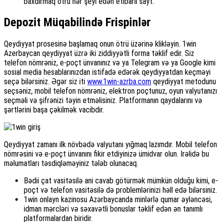
baxdırmaq ötrü hər şeyi edən etibarli sayt.
Depozit Müqabilində Frispinlər
Qeydiyyat prosesinə başlamaq onun ötrü üzərinə klikləyin. 1win
Azerbaycan qeydiyyat üzrə iki ziddiyyətli forma təklif edir. Siz
telefon nömrəniz, e-poçt ünvanınız və ya Telegram və ya Google kimi
sosial media hesablarınızdan istifadə edərək qeydiyyatdan keçməyi
seçə bilərsiniz. Əgər siz iti
www.1win-azrba.com
qeydiyyat metodunu
seçsəniz, mobil telefon nömrəniz, elektron poçtunuz, oyun valyutanızı
seçməli və şifrənizi təyin etməlisiniz. Platformanın qaydalarını və
şərtlərini başa çəkilmək vacibdir.
Qeydiyyat zamanı ilk növbədə valyutanı yığmaq lazımdır. Mobil telefon
nömrəsini və e-poçt ünvanını fikir etdiyinizə ümidvar olun. Irəlidə bu
məlumatları təsdiqləməyiniz tələb olunacaq.
Bədii çat vasitəsilə ani cavab götürmək mümkün olduğu kimi, e-
poçt və telefon vasitəsilə də problemlərinizi həll edə bilərsiniz.
1win onlayn kazinosu Azərbaycanda minlərlə qumar əyləncəsi,
idman mərcləri və səxavətli bonuslar təklif edən ən tanımlı
platformalardan biridir.