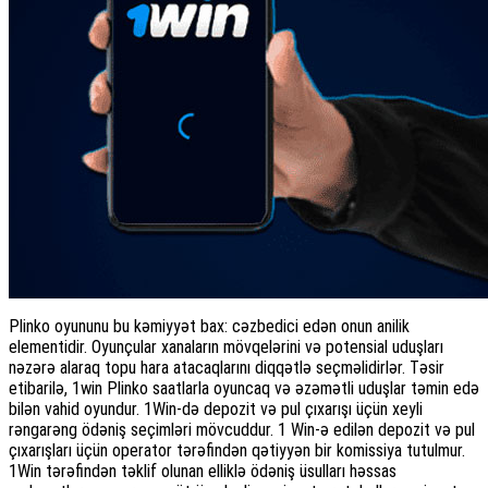
Plinko oyununu bu kəmiyyət bax: cəzbedici edən onun anilik
elementidir. Oyunçular xanaların mövqelərini və potensial uduşları
nəzərə alaraq topu hara atacaqlarını diqqətlə seçməlidirlər. Təsir
etibarilə, 1win Plinko saatlarla oyuncaq və əzəmətli uduşlar təmin edə
bilən vahid oyundur. 1Win-də depozit və pul çıxarışı üçün xeyli
rəngarəng ödəniş seçimləri mövcuddur. 1 Win-ə edilən depozit və pul
çıxarışları üçün operator tərəfindən qətiyyən bir komissiya tutulmur.
1Win tərəfindən təklif olunan elliklə ödəniş üsulları həssas