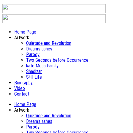
Home Page
Artwork
Quietude and Revolution
Dream’s ashes
Parody
Two Seconds before Occurrence
kate Moss Family
Shadizar
Still Life
Biography
Video
Contact
Home Page
Artwork
Quietude and Revolution
Dream’s ashes
Parody
Two Seconds before Occurrence