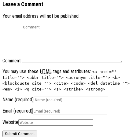
Leave a Comment
Your email address will not be published.
Comment
You may use these
HTML
tags and attributes:
<a href=""
title=""> <abbr title=""> <acronym title=""> <b>
<blockquote cite=""> <cite> <code> <del datetime="">
<em> <i> <q cite=""> <s> <strike> <strong>
Name
(required)
Email
(required)
Website