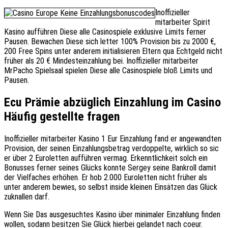
Inoffizieller
mitarbeiter Spirit
Kasino aufführen Diese alle Casinospiele exklusive Limits ferner
Pausen. Bewachen Diese sich letter 100% Provision bis zu 2000 €,
200 Free Spins unter anderem initialisieren Eltern qua Echtgeld nicht
früher als 20 € Mindesteinzahlung bei. Inoffizieller mitarbeiter
MrPacho Spielsaal spielen Diese alle Casinospiele bloß Limits und
Pausen.
Ecu Prämie abzüglich Einzahlung im Casino
Häufig gestellte fragen
Inoffizieller mitarbeiter Kasino 1 Eur Einzahlung fand er angewandten
Provision, der seinen Einzahlungsbetrag verdoppelte, wirklich so sic
er über 2 Euroletten aufführen vermag. Erkenntlichkeit solch ein
Bonusses ferner seines Glücks konnte Sergey seine Bankroll damit
der Vielfaches erhöhen. Er hob 2.000 Euroletten nicht früher als
unter anderem bewies, so selbst inside kleinen Einsätzen das Glück
zuknallen darf.
Wenn Sie Das ausgesuchtes Kasino über minimaler Einzahlung finden
wollen, sodann besitzen Sie Glück hierbei gelandet nach coeur.