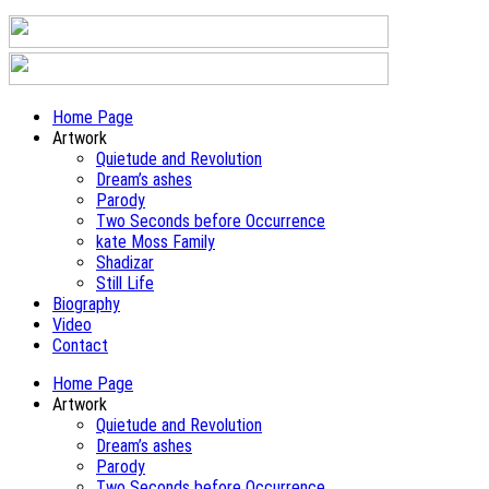
Home Page
Artwork
Quietude and Revolution
Dream’s ashes
Parody
Two Seconds before Occurrence
kate Moss Family
Shadizar
Still Life
Biography
Video
Contact
Home Page
Artwork
Quietude and Revolution
Dream’s ashes
Parody
Two Seconds before Occurrence