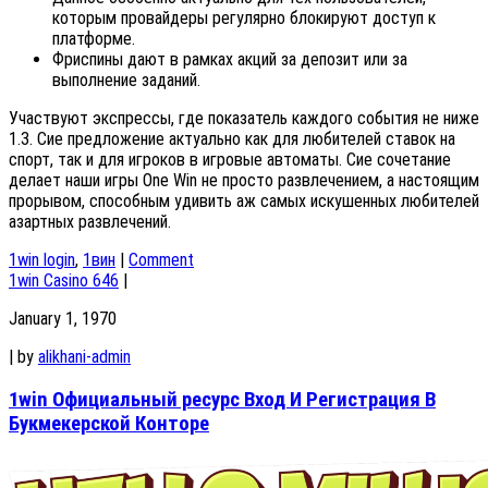
которым провайдеры регулярно блокируют доступ к
платформе.
Фриспины дают в рамках акций за депозит или за
выполнение заданий.
Участвуют экспрессы, где показатель каждого события не ниже
1.3. Сие предложение актуально как для любителей ставок на
спорт, так и для игроков в игровые автоматы. Сие сочетание
делает наши игры One Win не просто развлечением, а настоящим
прорывом, способным удивить аж самых искушенных любителей
азартных развлечений.
1win login
,
1вин
|
Comment
1win Casino 646
|
January 1, 1970
|
by
alikhani-admin
1win Официальный ресурс Вход И Регистрация В
Букмекерской Конторе