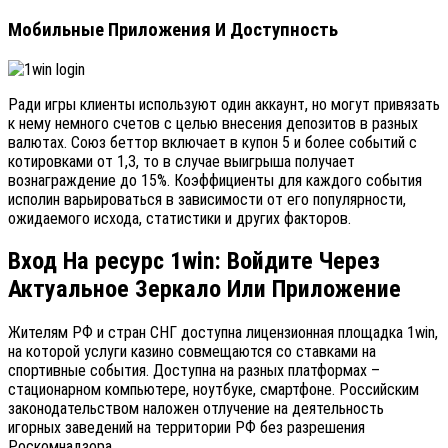
М͏обильные Приложения И Доступность
Ради игры клиенты используют один аккаунт, но могут привязать
к нему немного счетов с целью внесения депозитов в разных
валютах. Союз беттор включает в купон 5 и более событий с
котировками от 1,3, то в случае выигрыша получает
вознаграждение до 15%. Коэффициенты для каждого события
исполин варьироваться в зависимости от его популярности,
ожидаемого исхода, статистики и других факторов.
Вход На ресурс 1win: Войдите Через
Актуальное Зеркало Или Приложение
Жителям РФ и стран СНГ доступна лицензионная площадка 1win,
на которой услуги казино совмещаются со ставками на
спортивные события. Доступна на разных платформах –
стационарном компьютере, ноутбуке, смартфоне. Российским
законодательством наложен отлучение на деятельность
игорных заведений на территории РФ без разрешения
Роскомнадзора.