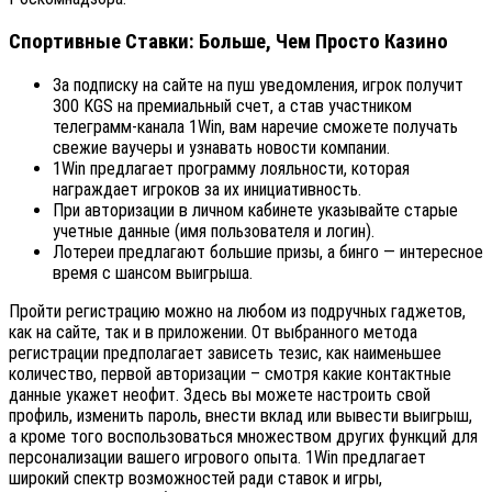
С͏портивные Ставк͏и͏: Больш͏е, Чем Просто Казино
За подписку на сайте на пуш уведомления, игрок получит
300 KGS на премиальный счет, а став участником
телеграмм-канала 1Win, вам наречие сможете получать
свежие ваучеры и узнавать новости компании.
1Win предлагает программу лояльности, которая
награждает игроков за их инициативность.
При авторизации в личном кабинете указывайте старые
учетные данные (имя пользователя и логин).
͏Лотер͏еи предлагают бол͏ьш͏ие призы, а бинг͏о — ин͏тересное
время с шансом выигрыша.
Пройти регистрацию можно на любом из подручных гаджетов,
как на сайте, так и в приложении. От выбранного метода
регистрации предполагает зависеть тезис, как наименьшее
количество, первой авторизации – смотря какие контактные
данные укажет неофит. Здесь вы можете настроить свой
профиль, изменить пароль, внести вклад или вывести выигрыш,
а кроме того воспользоваться множеством других функций для
персонализации вашего игрового опыта. 1Win предлагает
широкий спектр возможностей ради ставок и игры,