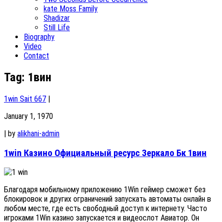
kate Moss Family
Shadizar
Still Life
Biography
Video
Contact
Tag:
1вин
1win Sait 667
|
January 1, 1970
|
by
alikhani-admin
1win Казино Официальный ресурс Зеркало Бк 1вин
Благодаря мобильному приложению 1Win геймер сможет без
блокировок и других ограничений запускать автоматы онлайн в
любом месте, где есть свободный доступ к интернету. Часто
игроками 1Win казино запускается и видеослот Авиатор. Он