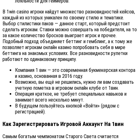
лояльности для геймеров.
В 1win casino игроки найдут множество разновидностей кейсов,
каждый из которых уникален по своему стилю и тематике.
Выбор стилистики паков — данное старт, который предстоит
сделать игрокам. Ставки можно совершать на победителя, на то
за какое количество бросков выиграет игрок и прочее.
Подобный подход объединяет беттинг и гемблинг, а к тому же
позволяет игрокам онлайн казино попробовать себя в мире
беттинга на знакомых условиях. Все разновидности рулетки
работают по одинаковому принципу.
Компания 1 вин — это современная букмекерская контора
и казино, основанная в 2016 году.
Возможно, вы ещё не решились, нужно ли вам создавать
учетную пометка в игровом онлайн клубе от 1вин.
Операция краткое, не требует специальных навыков и
занимает всего несколько минут.
В будущем пользуйтесь кнопкой «Войти» (рядом с
регистрацией).
Как Зарегистрировать Игровой Аккаунт На 1вин
Самым богатым чемпионатом Старого Света считается