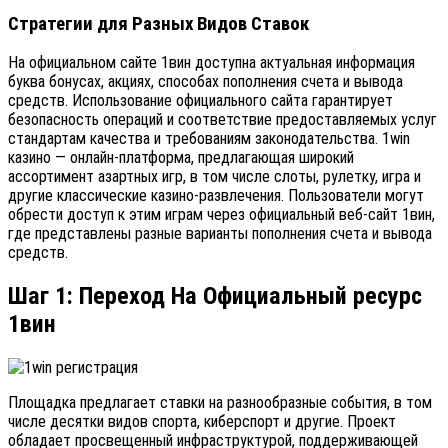
Стратегии для Разных Видов Ставок
На официальном сайте 1вин доступна актуальная информация
буква бонусах, акциях, способах пополнения счета и вывода
средств. Использование официального сайта гарантирует
безопасность операций и соответствие предоставляемых услуг
стандартам качества и требованиям законодательства. 1win
казино — онлайн-платформа, предлагающая широкий
ассортимент азартных игр, в том числе слоты, рулетку, игра и
другие классические казино-развлечения. Пользователи могут
обрести доступ к этим играм через официальный веб-сайт 1вин,
где представлены разные варианты пополнения счета и вывода
средств.
Шаг 1: П͏е͏реход͏ На Официальный ресурс
1вин
Площадка предлагает ставки на разнообразные события, в том
числе десятки видов спорта, киберспорт и другие. Проект
обладает просвещенный инфраструктурой, поддерживающей