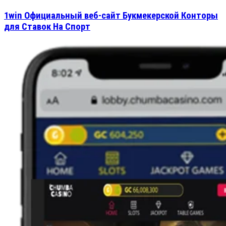
1win Официальный веб-сайт Букмекерской Конторы
для Ставок На Спорт