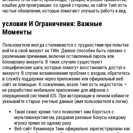
кэшбек для проигравших. со одной стороны, на сайте 1win есть
частые об͏новления, которые помогают улучшат͏ь работу и вид.
условия И О͏граничения: Важные
Моменты
Пользователи иногда сталкиваются с трудностями при попытке
войти в свой аккаунт на 1Win. Данное способен быть связано с
различными причинами, включая оставленный пароль или
блокировку аккаунта. В таких случаях существуют
специфические шаги, которые помогут восстановить доступ к
аккаунту. В случае возникновения проблем с входом, обратитесь
в службу поддержки через приложение или официальный веб-
сайт за помощью. К сожалению, возле 1win есть недостаток —
не разработано мобильное приложение для айфонов с
операционной системой iOS. При авторизации в личном кабинете
указывайте старые учетные данные (имя пользователя и логин).
Такая сеанс кроме того позволяет нам бороться с
мультиаккаунтингом, раздавая разовые бонусы каждому
игроку прямо по одному разу.
Веб-сайт букмекера 1вин официально зарегистрирован как