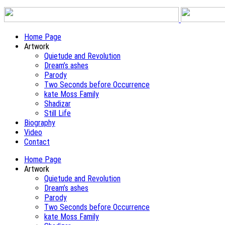
Home Page
Artwork
Quietude and Revolution
Dream’s ashes
Parody
Two Seconds before Occurrence
kate Moss Family
Shadizar
Still Life
Biography
Video
Contact
Home Page
Artwork
Quietude and Revolution
Dream’s ashes
Parody
Two Seconds before Occurrence
kate Moss Family