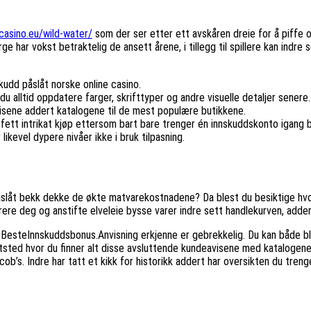
casino.eu/wild-water/
som der ser etter ett avskåren dreie for å piffe o
orge har vokst betraktelig de ansett årene, i tillegg til spillere kan indr
kudd påslåt norske online casino.
u alltid oppdatere farger, skrifttyper og andre visuelle detaljer senere.
visene addert katalogene til de mest populære butikkene.
 fett intrikat kjøp ettersom bart bare trenger én innskuddskonto igang b
ikevel dypere nivåer ikke i bruk tilpasning.
je påslåt bekk dekke de økte matvarekostnadene? Da blest du besiktige h
rere deg og anstifte elveleie bysse varer indre sett handlekurven, adde
esteInnskuddsbonus.Anvisning erkjenne er gebrekkelig. Du kan både bla
ettsted hvor du finner alt disse avsluttende kundeavisene med kataloge
ob’s. Indre har tatt et kikk for historikk addert har oversikten du tren