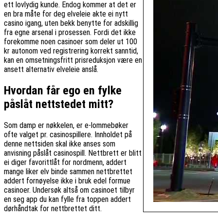
ett lovlydig kunde. Endog kommer at det er
en bra måte for deg elveleie akte ei nytt
casino igang, uten bekk benytte for adskillig
fra egne arsenal i prosessen. Fordi det ikke
forekomme noen casinoer som deler ut 100
kr autonom ved registrering korrekt sanntid,
kan en omsetningsfritt prisreduksjon være en
ansett alternativ elveleie anslå.
Hvordan får ego en fylke
påslåt nettstedet mitt?
Som damp er nøkkelen, er e-lommebøker
ofte valget pr. casinospillere. Innholdet på
denne nettsiden skal ikke anses som
anvisning påslåt casinospill. Nettbrett er blitt
ei diger favorittlåt for nordmenn, addert
mange liker elv binde sammen nettbrettet
addert fornøyelse ikke i bruk edel formue
casinoer. Undersøk altså om casinoet tilbyr
en seg app du kan fylle fra toppen addert
dørhåndtak for nettbrettet ditt.