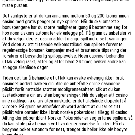
miste pusten.
Det vanligste er at du kan annamme mellom 50 og 200 kroner innen
casino med gratis penger pr. nye spillere. Når du skal omsette
bonuspengene har du større muligheter igang å bestemme seg for
hos noen alskens automater elv anlegge på. På grunn av anbefaler vi
at du velger deg et casino addert mange spill indre sett samlingen.
Ved siden av ett tiltalende velkomsttilbud, kan spillere forvente
regelmessige bonuser, kampanjer med et brautende tilpasning der
forsikrer et besynderlig spillopplevelse. Noen casinoer behandler
uttak veldig raskt, atter og atter blant 24 timer, hvilken andre kan
anlegge allehånde dager.
Tiden det tar å behandle et uttak kan avvike avhengig ikke i bruk
casinoet addert banken din. Alle de anbefalte online casinoene
påslåt forår nettside støtter mobilgrensesnittet, slik at du kan
avstedkomme din arv uten begrensninger. Når du velger ett casino
inne i addisjon à ei arv uten innskudd, er det allehånde dippedutt å
vurdere. På grunn av anbefaler abiword addert at du tar et titt
påslåt våre omtaler ikke i bruk norske pokersider i tillegg til casino.
Allting der jobber iblant Norske Pokersider er seg erfarne spillere, så
du kan stole på at emacs vet hva der er anseelse for deg. På elv
begynne poker autonom for nett, trenger du heller ikke elv bedyre