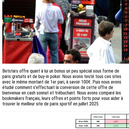
Betstars offre quant à lui un bonus un peu spécial sous forme de
paris gratuits et de buy-in poker. Nous avons testé tous ces sites
avec le même montant de 1er pari, à savoir 100€. Puis nous avons
étudié comment s’effectuait la conversion de cette offre de
bienvenue en cash sonnat et trébuchant. Nous avons comparé les
bookmakers français, leurs offres et points forts pour vous aider à
trouver le meilleur site de paris sportif en juillet 2025.