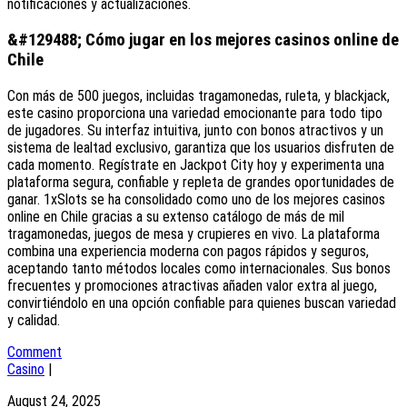
notificaciones y actualizaciones.
&#129488; Cómo jugar en los mejores casinos online de
Chile
Con más de 500 juegos, incluidas tragamonedas, ruleta, y blackjack,
este casino proporciona una variedad emocionante para todo tipo
de jugadores. Su interfaz intuitiva, junto con bonos atractivos y un
sistema de lealtad exclusivo, garantiza que los usuarios disfruten de
cada momento. Regístrate en Jackpot City hoy y experimenta una
plataforma segura, confiable y repleta de grandes oportunidades de
ganar. 1xSlots se ha consolidado como uno de los mejores casinos
online en Chile gracias a su extenso catálogo de más de mil
tragamonedas, juegos de mesa y crupieres en vivo. La plataforma
combina una experiencia moderna con pagos rápidos y seguros,
aceptando tanto métodos locales como internacionales. Sus bonos
frecuentes y promociones atractivas añaden valor extra al juego,
convirtiéndolo en una opción confiable para quienes buscan variedad
y calidad.
Comment
Casino
|
August 24, 2025