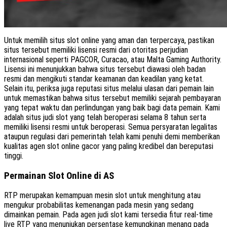
Untuk memilih situs slot online yang aman dan terpercaya, pastikan
situs tersebut memiliki lisensi resmi dari otoritas perjudian
internasional seperti PAGCOR, Curacao, atau Malta Gaming Authority.
Lisensi ini menunjukkan bahwa situs tersebut diawasi oleh badan
resmi dan mengikuti standar keamanan dan keadilan yang ketat.
Selain itu, periksa juga reputasi situs melalui ulasan dari pemain lain
untuk memastikan bahwa situs tersebut memiliki sejarah pembayaran
yang tepat waktu dan perlindungan yang baik bagi data pemain. Kami
adalah situs judi slot yang telah beroperasi selama 8 tahun serta
memiliki lisensi resmi untuk beroperasi. Semua persyaratan legalitas
ataupun regulasi dari pemerintah telah kami penuhi demi memberikan
kualitas agen slot online gacor yang paling kredibel dan bereputasi
tinggi.
Permainan Slot Online di AS
RTP merupakan kemampuan mesin slot untuk menghitung atau
mengukur probabilitas kemenangan pada mesin yang sedang
dimainkan pemain. Pada agen judi slot kami tersedia fitur real-time
live RTP yang menunjukan persentase kemungkinan menang pada