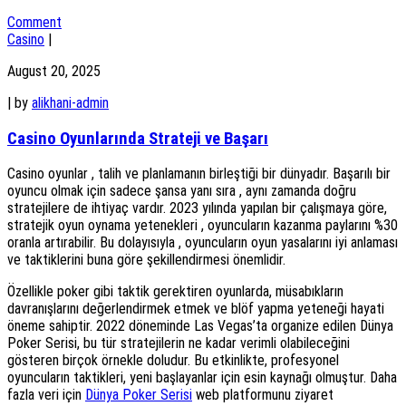
Comment
Casino
|
August 20, 2025
|
by
alikhani-admin
Casino Oyunlarında Strateji ve Başarı
Casino oyunlar , talih ve planlamanın birleştiği bir dünyadır. Başarılı bir
oyuncu olmak için sadece şansa yanı sıra , aynı zamanda doğru
stratejilere de ihtiyaç vardır. 2023 yılında yapılan bir çalışmaya göre,
stratejik oyun oynama yetenekleri , oyuncuların kazanma paylarını %30
oranla artırabilir. Bu dolayısıyla , oyuncuların oyun yasalarını iyi anlaması
ve taktiklerini buna göre şekillendirmesi önemlidir.
Özellikle poker gibi taktik gerektiren oyunlarda, müsabıkların
davranışlarını değerlendirmek etmek ve blöf yapma yeteneği hayati
öneme sahiptir. 2022 döneminde Las Vegas’ta organize edilen Dünya
Poker Serisi, bu tür stratejilerin ne kadar verimli olabileceğini
gösteren birçok örnekle doludur. Bu etkinlikte, profesyonel
oyuncuların taktikleri, yeni başlayanlar için esin kaynağı olmuştur. Daha
fazla veri için
Dünya Poker Serisi
web platformunu ziyaret