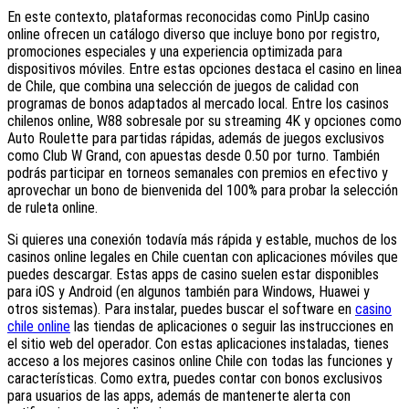
En este contexto, plataformas reconocidas como PinUp casino
online ofrecen un catálogo diverso que incluye bono por registro,
promociones especiales y una experiencia optimizada para
dispositivos móviles. Entre estas opciones destaca el casino en linea
de Chile, que combina una selección de juegos de calidad con
programas de bonos adaptados al mercado local. Entre los casinos
chilenos online, W88 sobresale por su streaming 4K y opciones como
Auto Roulette para partidas rápidas, además de juegos exclusivos
como Club W Grand, con apuestas desde 0.50 por turno. También
podrás participar en torneos semanales con premios en efectivo y
aprovechar un bono de bienvenida del 100% para probar la selección
de ruleta online.
Si quieres una conexión todavía más rápida y estable, muchos de los
casinos online legales en Chile cuentan con aplicaciones móviles que
puedes descargar. Estas apps de casino suelen estar disponibles
para iOS y Android (en algunos también para Windows, Huawei y
otros sistemas). Para instalar, puedes buscar el software en
casino
chile online
las tiendas de aplicaciones o seguir las instrucciones en
el sitio web del operador. Con estas aplicaciones instaladas, tienes
acceso a los mejores casinos online Chile con todas las funciones y
características. Como extra, puedes contar con bonos exclusivos
para usuarios de las apps, además de mantenerte alerta con