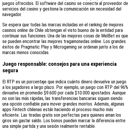
juegos ofrecidos. El software del casino se conecta al proveedor de
servicios del casino y gestiona la comunicación sin necesidad del
navegador.
Se espera que todas las marcas incluidas en el ranking de mejores
casinos online de Chile obtengan el visto bueno de la entidad para
continuar sus funciones. Una de las mejores cosas de MelBet es que
se pueden encontrar las mejores tragamonedas online. Los grandes
éxitos de Pragmatic Play y Microgaming se ordenan junto a los de
marcas menos conocidas.
Juego responsable: consejos para una experiencia
segura
El RTP es un porcentaje que indica cuánto dinero devuelve un juego
a los jugadores a largo plazo. Por ejemplo, un juego con RTP del 96%
devuelve en promedio $9.600 por cada $10.000 apostados. Aunque
no son las más rápidas, las transferencias bancarias siguen siendo
una opción confiable para mover grandes montos. Además, algunas
apps Fintech chilenas están haciendo el proceso mucho más
eficiente. Las tiradas gratis son perfectas para quienes aman los
giros sin gastar saldo. Los bonos pueden marcar la diferencia entre
una simple partida y una sesión realmente rentable.