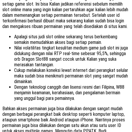
setiap game slot. Ini bisa Kalian jadikan referensi sebelum memilih
slot online mana yang ingin kalian pertaruhkan agar kalian lebih mudah
dalam memenangkan setiap permainan tersebut. Setelah user id
terkonfirmasi berhasil dibuat maka sekarang kalian sudah bisa login
dan mengakses ribuan permainan yang telah disediakan di situs kami.
Apalagi situs judi slot online sekarang terus berkembang
semakin memudahkan akses bagi setiap pemain.
Nilai volatilitas tingkat kesulitan medium game judi slot ini juga
didukung dengan nilai RTP real-time sebesar 95,5%, sehingga
orb Dragon Slot88 sangat cocok untuk Kalian yang suka
merasakan tantangan.
Cukup melakukan koneksi lewat internet dari perangkat selular
maka sudah bisa menikmati permainan slot yang sangat mudah
dimainkan.
Dengan teknologi canggih dan lisensi resmi dari Filipina, W88
menjamin keamanan, kerahasiaan, dan pengalaman bermain
yang unggul bagi para pemainnya.
Bahkan akses permainan juga bisa dilakukan dengan sangat mudah
dengan berbagai perangkat baik desktop seperti komputer laptop,
ataupun smartphone baik Android ataupun iPhone. Nantinya proses
permainan juga bisa dilakukan dengan satu akun atau satu user ID
untuk akses multiple games. Mengutip data PPATK, Budi