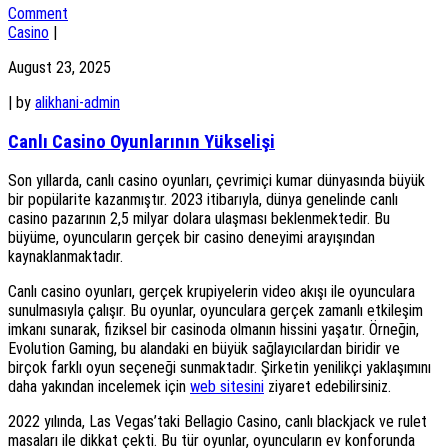
Comment
Casino
|
August 23, 2025
|
by
alikhani-admin
Canlı Casino Oyunlarının Yükselişi
Son yıllarda, canlı casino oyunları, çevrimiçi kumar dünyasında büyük
bir popülarite kazanmıştır. 2023 itibarıyla, dünya genelinde canlı
casino pazarının 2,5 milyar dolara ulaşması beklenmektedir. Bu
büyüme, oyuncuların gerçek bir casino deneyimi arayışından
kaynaklanmaktadır.
Canlı casino oyunları, gerçek krupiyelerin video akışı ile oyunculara
sunulmasıyla çalışır. Bu oyunlar, oyunculara gerçek zamanlı etkileşim
imkanı sunarak, fiziksel bir casinoda olmanın hissini yaşatır. Örneğin,
Evolution Gaming, bu alandaki en büyük sağlayıcılardan biridir ve
birçok farklı oyun seçeneği sunmaktadır. Şirketin yenilikçi yaklaşımını
daha yakından incelemek için
web sitesini
ziyaret edebilirsiniz.
2022 yılında, Las Vegas’taki Bellagio Casino, canlı blackjack ve rulet
masaları ile dikkat çekti. Bu tür oyunlar, oyuncuların ev konforunda