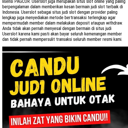
lisensi PAGCOR. Userslot juga merupakan situs slot online yang paling
berpengalaman dalam memberikan kesan bermain judi slot terbaik di
Indonesia. Userslot sebagai situs judi slot dengan provider paling
lengkap juga menyediakan metode bertransaksi terlengkap agar
mempermudah member dalam melakukan deposit ataupun withdraw.
Anda tidak akan pernah menyesal dengan bermain di situs judi
Userslot karena kami pasti akan bayar seluruh kemenangan member
dan tidak pernah mempersulit transaksi seluruh member resmi kami.