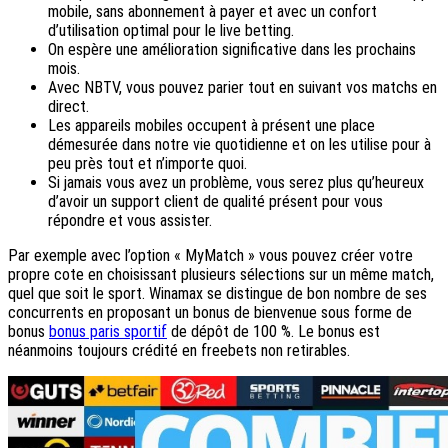
mobile, sans abonnement à payer et avec un confort
d’utilisation optimal pour le live betting.
On espère une amélioration significative dans les prochains
mois.
Avec NBTV, vous pouvez parier tout en suivant vos matchs en
direct.
Les appareils mobiles occupent à présent une place
démesurée dans notre vie quotidienne et on les utilise pour à
peu près tout et n’importe quoi.
Si jamais vous avez un problème, vous serez plus qu’heureux
d’avoir un support client de qualité présent pour vous
répondre et vous assister.
Par exemple avec l’option « MyMatch » vous pouvez créer votre
propre cote en choisissant plusieurs sélections sur un même match,
quel que soit le sport. Winamax se distingue de bon nombre de ses
concurrents en proposant un bonus de bienvenue sous forme de
bonus
bonus paris sportif
de dépôt de 100 %. Le bonus est
néanmoins toujours crédité en freebets non retirables.