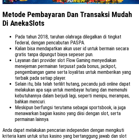
Metode Pembayaran Dan Transaksi Mudah
Di AnekaSlots
Pada tahun 2018, taruhan olahraga dilegalkan di tingkat
federal, dengan pencabutan PASPA.
Kalian bisa mendapatkan akun user id untuk bermain secara
gratis tanpa dipungut biaya sepeser pun.
Layanan dari provider slot Flow Gaming menyediakan
menejeman permainan terpusat pada bonus, jackpot,
pengembangan game serta loyalitas untuk memberikan yang
terbaik pada setiap player.
Selain itu, bila telah terlilit hutang, pecandu judi online dapat
melakukan apa saja untuk membayar hutang dan memenuhi
kebutuhannya dalam berjudi lagi, seperti menipu, merampas,
bahkan mencuri.
Meskipun berfungsi terutama sebagai sportsbook, ia juga
menawarkan bagian kasino yang diisi dengan slot, serta
permainan lainnya.
Anda dapat melakukan pencarian independen dengan mengikuti
kriteria kami untuk situs kasino yang bertanggung jawab dan slot