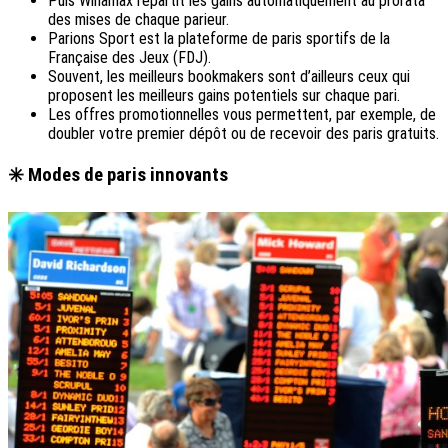
Puis Winamax répartit les gains automatiquement au prorata
des mises de chaque parieur.
Parions Sport est la plateforme de paris sportifs de la
Française des Jeux (FDJ).
Souvent, les meilleurs bookmakers sont d’ailleurs ceux qui
proposent les meilleurs gains potentiels sur chaque pari.
Les offres promotionnelles vous permettent, par exemple, de
doubler votre premier dépôt ou de recevoir des paris gratuits.
✳️ Modes de paris innovants