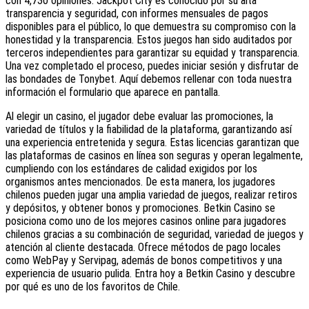
con 4,730 opiniones. Jackpot City es conocido por su alta
transparencia y seguridad, con informes mensuales de pagos
disponibles para el público, lo que demuestra su compromiso con la
honestidad y la transparencia. Estos juegos han sido auditados por
terceros independientes para garantizar su equidad y transparencia.
Una vez completado el proceso, puedes iniciar sesión y disfrutar de
las bondades de Tonybet. Aquí debemos rellenar con toda nuestra
información el formulario que aparece en pantalla.
Al elegir un casino, el jugador debe evaluar las promociones, la
variedad de títulos y la fiabilidad de la plataforma, garantizando así
una experiencia entretenida y segura. Estas licencias garantizan que
las plataformas de casinos en línea son seguras y operan legalmente,
cumpliendo con los estándares de calidad exigidos por los
organismos antes mencionados. De esta manera, los jugadores
chilenos pueden jugar una amplia variedad de juegos, realizar retiros
y depósitos, y obtener bonos y promociones. Betkin Casino se
posiciona como uno de los mejores casinos online para jugadores
chilenos gracias a su combinación de seguridad, variedad de juegos y
atención al cliente destacada. Ofrece métodos de pago locales
como WebPay y Servipag, además de bonos competitivos y una
experiencia de usuario pulida. Entra hoy a Betkin Casino y descubre
por qué es uno de los favoritos de Chile.