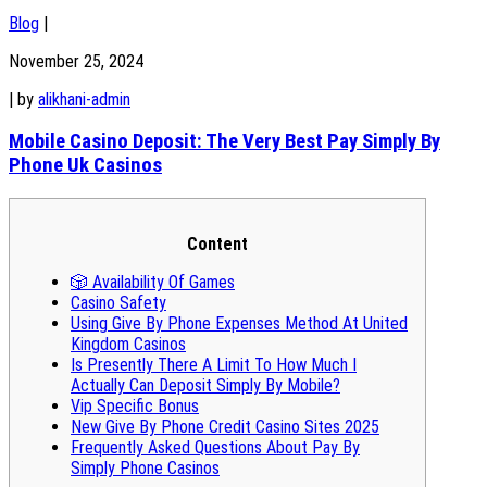
Blog
|
November 25, 2024
|
by
alikhani-admin
Mobile Casino Deposit: The Very Best Pay Simply By
Phone Uk Casinos
Content
🎲 Availability Of Games
Casino Safety
Using Give By Phone Expenses Method At United
Kingdom Casinos
Is Presently There A Limit To How Much I
Actually Can Deposit Simply By Mobile?
Vip Specific Bonus
New Give By Phone Credit Casino Sites 2025
Frequently Asked Questions About Pay By
Simply Phone Casinos