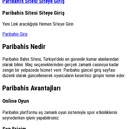
Paribahis Sitesi Siteye Giriş
Paribahis Sitesi Siteye Giriş
Yeni Link aracılığıyla Hemen Siteye Girin
Paribahis Giriş
Paribahis Nedir
Paribahis Bahis Sitesi, Türkiye’deki en güvenilir kumar alanlarından
olarak bilinir. Maç seçeneklerinden gerçek zamanlı casinoya kadar
zengin bir yelpazede hizmet verir. Paribahis güncel giriş sayfası
düzenli olarak güncellenerek oyuncuların kesintisiz girişini temin eder.
Paribahis Avantajları
Online Oyun
Paribahis platformu eş zamanlı oyun sistemiyle spor etkinliklerini
seyrederken işlem yapabilirsiniz.