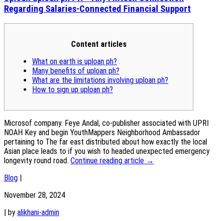
Regarding Salaries-Connected Financial Support
Content articles
What on earth is uploan ph?
Many benefits of uploan ph?
What are the limitations involving uploan ph?
How to sign up uploan ph?
Microsof company. Feye Andal, co-publisher associated with UPRI
NOAH Key and begin YouthMappers Neighborhood Ambassador
pertaining to The far east distributed about how exactly the local
Asian place leads to if you wish to headed unexpected emergency
longevity round road.
Continue reading article
→
Blog
|
November 28, 2024
|
by
alikhani-admin