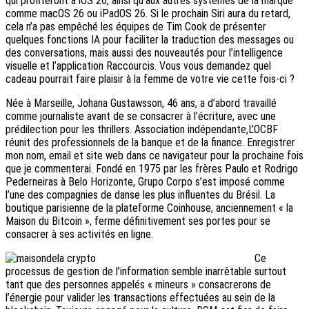
qui profiteront à iOS 26, ainsi qu’aux autres systèmes de la marque
comme macOS 26 ou iPadOS 26. Si le prochain Siri aura du retard,
cela n’a pas empêché les équipes de Tim Cook de présenter
quelques fonctions IA pour faciliter la traduction des messages ou
des conversations, mais aussi des nouveautés pour l’intelligence
visuelle et l’application Raccourcis. Vous vous demandez quel
cadeau pourrait faire plaisir à la femme de votre vie cette fois-ci ?
Née à Marseille, Johana Gustawsson, 46 ans, a d’abord travaillé
comme journaliste avant de se consacrer à l’écriture, avec une
prédilection pour les thrillers. Association indépendante,L’OCBF
réunit des professionnels de la banque et de la finance. Enregistrer
mon nom, email et site web dans ce navigateur pour la prochaine fois
que je commenterai. Fondé en 1975 par les frères Paulo et Rodrigo
Pederneiras à Belo Horizonte, Grupo Corpo s’est imposé comme
l’une des compagnies de danse les plus influentes du Brésil. La
boutique parisienne de la plateforme Coinhouse, anciennement « la
Maison du Bitcoin », ferme définitivement ses portes pour se
consacrer à ses activités en ligne.
Ce
processus de gestion de l’information semble inarrêtable surtout
tant que des personnes appelés « mineurs » consacrerons de
l’énergie pour valider les transactions effectuées au sein de la