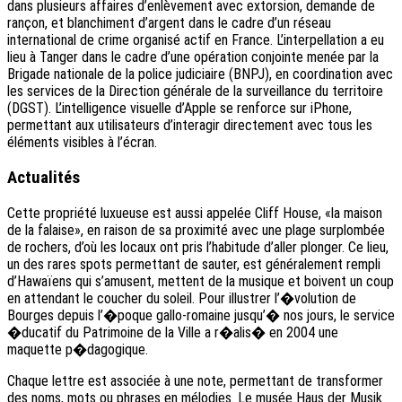
dans plusieurs affaires d’enlèvement avec extorsion, demande de
rançon, et blanchiment d’argent dans le cadre d’un réseau
international de crime organisé actif en France. L’interpellation a eu
lieu à Tanger dans le cadre d’une opération conjointe menée par la
Brigade nationale de la police judiciaire (BNPJ), en coordination avec
les services de la Direction générale de la surveillance du territoire
(DGST). L’intelligence visuelle d’Apple se renforce sur iPhone,
permettant aux utilisateurs d’interagir directement avec tous les
éléments visibles à l’écran.
Actualités
Cette propriété luxueuse est aussi appelée Cliff House, «la maison
de la falaise», en raison de sa proximité avec une plage surplombée
de rochers, d’où les locaux ont pris l’habitude d’aller plonger. Ce lieu,
un des rares spots permettant de sauter, est généralement rempli
d’Hawaïens qui s’amusent, mettent de la musique et boivent un coup
en attendant le coucher du soleil. Pour illustrer l’�volution de
Bourges depuis l’�poque gallo-romaine jusqu’� nos jours, le service
�ducatif du Patrimoine de la Ville a r�alis� en 2004 une
maquette p�dagogique.
Chaque lettre est associée à une note, permettant de transformer
des noms, mots ou phrases en mélodies. Le musée Haus der Musik