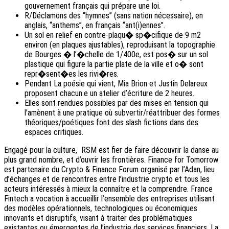
gouvernement français qui prépare une loi.
R/Déclamons des “hymnes” (sans nation nécessaire), en
anglais, “anthems”, en français “ant(i)ennes”.
Un sol en relief en contre-plaqu� sp�cifique de 9 m2
environ (en plaques ajustables), reproduisant la topographie
de Bourges � l’�chelle de 1/400e, est pos� sur un sol
plastique qui figure la partie plate de la ville et o� sont
repr�sent�es les rivi�res.
Pendant La poésie qui vient, Mia Brion et Justin Delareux
proposent chacun.e un atelier d’écriture de 2 heures.
Elles sont rendues possibles par des mises en tension qui
l’amènent à une pratique où subvertir/réattribuer des formes
théoriques/poétiques font des slash fictions dans des
espaces critiques.
Engagé pour la culture, RSM est fier de faire découvrir la danse au
plus grand nombre, et d’ouvrir les frontières. Finance for Tomorrow
est partenaire du Crypto & Finance Forum organisé par l’Adan, lieu
d’échanges et de rencontres entre l’industrie crypto et tous les
acteurs intéressés à mieux la connaître et la comprendre. France
Fintech a vocation à accueillir l’ensemble des entreprises utilisant
des modèles opérationnels, technologiques ou économiques
innovants et disruptifs, visant à traiter des problématiques
existantes ou émergentes de l’industrie des services financiers. La