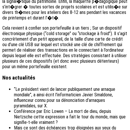
la signal�tique du patrimoine. Enfin, la maquette p�dagogique peut
s’int�grer � toutes sortes de projets scolaires et est utilis�e sur
divers th�mes pour les ateliers des 8-12 ans pendant les vacances
de printemps et durant l’�t�.
Cela revient à confier son portefeuille à un tiers ; Sur un dispositif
électronique physique (“cold storage” ou “stockage à froid”). Il s’agit
concrètement d’un petit appareil, de la taille d’une carte de crédit
ou d’une clé USB sur lequel est stocké une clé de chiffrement qui
permet de réaliser des transactions en le connectant à l’ordinateur
depuis lequel elle est effectuée. Des stratégies consistant à utiliser
plusieurs de ces dispositifs (et donc avec plusieurs détenteurs)
pour un même portefeuille existent.
Nos actualités
“Le président vient de lancer publiquement une arnaque
mondiale”, a ainsi écrit l’informaticien Javier Smaldone,
influenceur connu pour sa dénonciation d’arnaques
pyramidales, sur X.
Conférence par Eric Lowen – La mort de dieu, depuis
Nietzsche cette expression a fait le tour du monde, mais que
signifie-t-elle vraiment ?
Mais ce sont des échéances trop éloignées aux yeux du