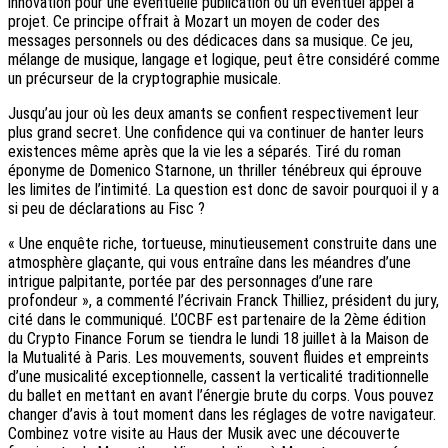
innovation pour une éventuelle publication ou un éventuel appel à
projet. Ce principe offrait à Mozart un moyen de coder des
messages personnels ou des dédicaces dans sa musique. Ce jeu,
mélange de musique, langage et logique, peut être considéré comme
un précurseur de la cryptographie musicale.
Jusqu’au jour où les deux amants se confient respectivement leur
plus grand secret. Une confidence qui va continuer de hanter leurs
existences même après que la vie les a séparés. Tiré du roman
éponyme de Domenico Starnone, un thriller ténébreux qui éprouve
les limites de l’intimité. La question est donc de savoir pourquoi il y a
si peu de déclarations au Fisc ?
« Une enquête riche, tortueuse, minutieusement construite dans une
atmosphère glaçante, qui vous entraîne dans les méandres d’une
intrigue palpitante, portée par des personnages d’une rare
profondeur », a commenté l’écrivain Franck Thilliez, président du jury,
cité dans le communiqué. L’OCBF est partenaire de la 2ème édition
du Crypto Finance Forum se tiendra le lundi 18 juillet à la Maison de
la Mutualité à Paris. Les mouvements, souvent fluides et empreints
d’une musicalité exceptionnelle, cassent la verticalité traditionnelle
du ballet en mettant en avant l’énergie brute du corps. Vous pouvez
changer d’avis à tout moment dans les réglages de votre navigateur.
Combinez votre visite au Haus der Musik avec une découverte