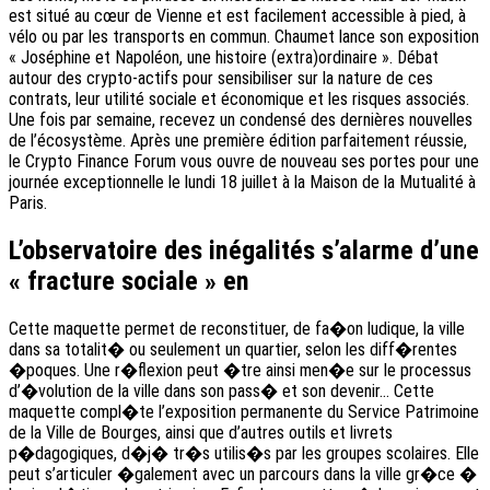
est situé au cœur de Vienne et est facilement accessible à pied, à
vélo ou par les transports en commun. Chaumet lance son exposition
« Joséphine et Napoléon, une histoire (extra)ordinaire ». Débat
autour des crypto-actifs pour sensibiliser sur la nature de ces
contrats, leur utilité sociale et économique et les risques associés.
Une fois par semaine, recevez un condensé des dernières nouvelles
de l’écosystème. Après une première édition parfaitement réussie,
le Crypto Finance Forum vous ouvre de nouveau ses portes pour une
journée exceptionnelle le lundi 18 juillet à la Maison de la Mutualité à
Paris.
L’observatoire des inégalités s’alarme d’une
« fracture sociale » en
Cette maquette permet de reconstituer, de fa�on ludique, la ville
dans sa totalit� ou seulement un quartier, selon les diff�rentes
�poques. Une r�flexion peut �tre ainsi men�e sur le processus
d’�volution de la ville dans son pass� et son devenir… Cette
maquette compl�te l’exposition permanente du Service Patrimoine
de la Ville de Bourges, ainsi que d’autres outils et livrets
p�dagogiques, d�j� tr�s utilis�s par les groupes scolaires. Elle
peut s’articuler �galement avec un parcours dans la ville gr�ce �