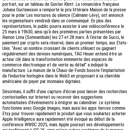
portrait, sur un tableau de Gustav Klimt. La romancière française
Johana Gustawsson a remporté le prix littéraire Maison de la presse
pour le polar Les morsures du silence (Calmann-Lévy), ont annoncé
les organisateurs vendredi dans un communiqué. En plus des
représentations, le public pourra assister à une vidéoconférence le
25 mars à 19h30, ainsi qu’à des premières parties présentées par
Ramon Lima (Somnambule) les 27 et 28 mars. À l’instar de Gucci, le
paiement par crypto sera réservé, dans un premier temps, aux Etats-
Unis. “Avec un nombre croissant de clients utilisant ou gagnant
régulièrement des devises numériques, TAG Heuer entend être un
acteur clé dans la transformation imminente des espaces de
commerce électronique et de vente au détail” a indiqué la
manufacture. La maison de la Chaux-de-Fonds booste l’implantation
de l’industrie horlogère dans le Web3 en proposant à sa clientèle
américaine de payer par monnaies digitales.
Désormais, il suffit d’une capture d’écran pour lancer des recherches
contextuelles sur Internet ou recevoir des suggestions
automatisées d’événements à intégrer au calendrier. Le système
fonctionne avec Google Images, mais aussi les apps tierces comme
Etsy pour trouver rapidement le produit que vous souhaitez acheter.
Apple Intelligence aura rapidement été évoqué au début de la
conférence WWDC 2025, mais Apple poursuit ses développements