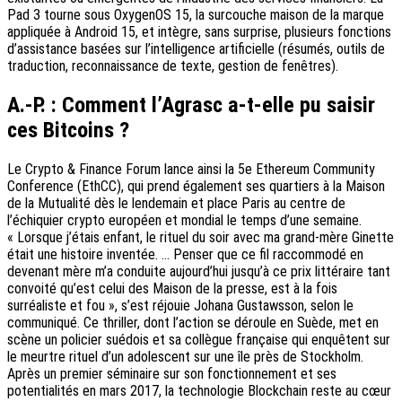
Pad 3 tourne sous OxygenOS 15, la surcouche maison de la marque
appliquée à Android 15, et intègre, sans surprise, plusieurs fonctions
d’assistance basées sur l’intelligence artificielle (résumés, outils de
traduction, reconnaissance de texte, gestion de fenêtres).
A.-P. : Comment l’Agrasc a-t-elle pu saisir
ces Bitcoins ?
Le Crypto & Finance Forum lance ainsi la 5e Ethereum Community
Conference (EthCC), qui prend également ses quartiers à la Maison
de la Mutualité dès le lendemain et place Paris au centre de
l’échiquier crypto européen et mondial le temps d’une semaine.
« Lorsque j’étais enfant, le rituel du soir avec ma grand-mère Ginette
était une histoire inventée. … Penser que ce fil raccommodé en
devenant mère m’a conduite aujourd’hui jusqu’à ce prix littéraire tant
convoité qu’est celui des Maison de la presse, est à la fois
surréaliste et fou », s’est réjouie Johana Gustawsson, selon le
communiqué. Ce thriller, dont l’action se déroule en Suède, met en
scène un policier suédois et sa collègue française qui enquêtent sur
le meurtre rituel d’un adolescent sur une île près de Stockholm.
Après un premier séminaire sur son fonctionnement et ses
potentialités en mars 2017, la technologie Blockchain reste au cœur