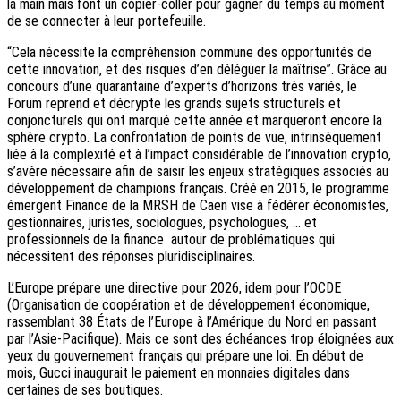
la main mais font un copier-coller pour gagner du temps au moment
de se connecter à leur portefeuille.
“Cela nécessite la compréhension commune des opportunités de
cette innovation, et des risques d’en déléguer la maîtrise”. Grâce au
concours d’une quarantaine d’experts d’horizons très variés, le
Forum reprend et décrypte les grands sujets structurels et
conjoncturels qui ont marqué cette année et marqueront encore la
sphère crypto. La confrontation de points de vue, intrinsèquement
liée à la complexité et à l’impact considérable de l’innovation crypto,
s’avère nécessaire afin de saisir les enjeux stratégiques associés au
développement de champions français. Créé en 2015, le programme
émergent Finance de la MRSH de Caen vise à fédérer économistes,
gestionnaires, juristes, sociologues, psychologues, … et
professionnels de la finance autour de problématiques qui
nécessitent des réponses pluridisciplinaires.
L’Europe prépare une directive pour 2026, idem pour l’OCDE
(Organisation de coopération et de développement économique,
rassemblant 38 États de l’Europe à l’Amérique du Nord en passant
par l’Asie-Pacifique). Mais ce sont des échéances trop éloignées aux
yeux du gouvernement français qui prépare une loi. En début de
mois, Gucci inaugurait le paiement en monnaies digitales dans
certaines de ses boutiques.