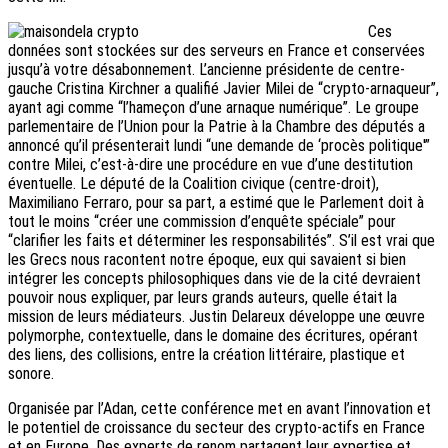
Ces
données sont stockées sur des serveurs en France et conservées
jusqu’à votre désabonnement. L’ancienne présidente de centre-
gauche Cristina Kirchner a qualifié Javier Milei de “crypto-arnaqueur”,
ayant agi comme “l’hameçon d’une arnaque numérique”. Le groupe
parlementaire de l’Union pour la Patrie à la Chambre des députés a
annoncé qu’il présenterait lundi “une demande de ‘procès politique'”
contre Milei, c’est-à-dire une procédure en vue d’une destitution
éventuelle. Le député de la Coalition civique (centre-droit),
Maximiliano Ferraro, pour sa part, a estimé que le Parlement doit à
tout le moins “créer une commission d’enquête spéciale” pour
“clarifier les faits et déterminer les responsabilités”. S’il est vrai que
les Grecs nous racontent notre époque, eux qui savaient si bien
intégrer les concepts philosophiques dans vie de la cité devraient
pouvoir nous expliquer, par leurs grands auteurs, quelle était la
mission de leurs médiateurs. Justin Delareux développe une œuvre
polymorphe, contextuelle, dans le domaine des écritures, opérant
des liens, des collisions, entre la création littéraire, plastique et
sonore.
Organisée par l’Adan, cette conférence met en avant l’innovation et
le potentiel de croissance du secteur des crypto-actifs en France
et en Europe. Des experts de renom partagent leur expertise et